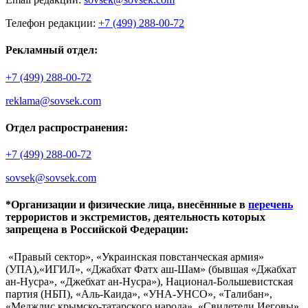
Телефон редакции:
+7 (499) 288-00-72
Рекламный отдел:
+7 (499) 288-00-72
reklama@sovsek.com
Отдел распространения:
+7 (499) 288-00-72
sovsek@sovsek.com
*Организации и физические лица, внесённные в
перечень
террористов и экстремистов, деятельность которых
запрещена в Российской Федерации:
«Правый сектор», «Украинская повстанческая армия»
(УПА),«ИГИЛ», «Джабхат Фатх аш-Шам» (бывшая «Джабхат
ан-Нусра», «Джебхат ан-Нусра»), Национал-Большевистская
партия (НБП), «Аль-Каида», «УНА-УНСО», «Талибан»,
«Меджлис крымско-татарского народа», «Свидетели Иеговы»,