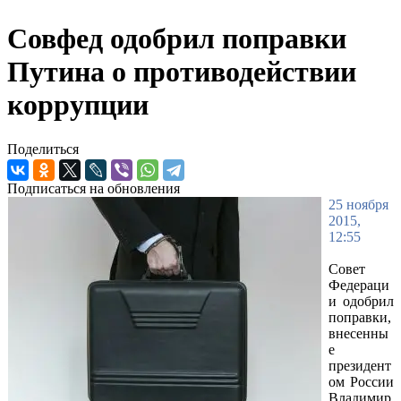
Совфед одобрил поправки
Путина о противодействии
коррупции
Поделиться
Подписаться на обновления
25 ноября
2015,
12:55
Совет
Федераци
и одобрил
поправки,
внесенны
е
президент
ом России
Владимир