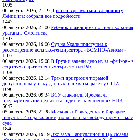
1095
06 августа 2026, 21:19
Дрон со взрывчаткой в аэропорту
Лейпцига: собрали все подробности
1443
06 августа 2026, 21:06
Ребёнок и женщина погибли во время
урагана в Смоленске
1303
06 августа 2026, 19:06
Суд на Урале приступил к
рассмотрению дела экс-гендиректора «ВСМПО-Ависма»
1105
06 августа 2026, 15:08
В Грузии завели дело из-за «фейков» в
соцсетях о притеснениях туристов из РФ
1198
06 августа 2026, 12:14
Трамп пригрозил тюрьмой
допустившим утечку данных о нехватке ракет у США
1096
06 августа 2026, 09:34
ВСУ атаковали Ярославль:
предварительной целью стал один из крупнейших НПЗ
5047
05 августа 2026, 21:38
Московский экс-депутат Харадизе
получила 4 года колонии, но вышла на свободу прямо в зале
суда
1840
05 августа 2026, 19:19
Экс-зама Набиуллиной в ЦБ Исаева
объявили в розыск по делу хищения 4 млрд рублей