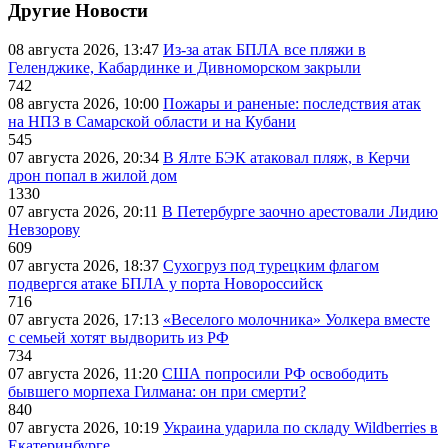
Другие Новости
08 августа 2026, 13:47
Из-за атак БПЛА все пляжи в
Геленджике, Кабардинке и Дивноморском закрыли
742
08 августа 2026, 10:00
Пожары и раненые: последствия атак
на НПЗ в Самарской области и на Кубани
545
07 августа 2026, 20:34
В Ялте БЭК атаковал пляж, в Керчи
дрон попал в жилой дом
1330
07 августа 2026, 20:11
В Петербурге заочно арестовали Лидию
Невзорову
609
07 августа 2026, 18:37
Сухогруз под турецким флагом
подвергся атаке БПЛА у порта Новороссийск
716
07 августа 2026, 17:13
«Веселого молочника» Уолкера вместе
с семьей хотят выдворить из РФ
734
07 августа 2026, 11:20
США попросили РФ освободить
бывшего морпеха Гилмана: он при смерти?
840
07 августа 2026, 10:19
Украина ударила по складу Wildberries в
Екатеринбурге