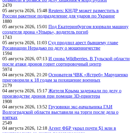
2470
05 августа 2026, 15:48
Reuters: КНДР может разместить в
России ракетное подразделение для ударов по Украине
1880
05 августа 2026, 15:01
Под Екатеринбургом взорвали машину
создателя дрона «Упырь», водитель погиб
1743
05 августа 2026, 11:03
Суд продлил арест бывшему главе
Росавиации Нерадько по делу о мошенничестве
1594
05 августа 2026, 07:13
И снова Wildberries. В Тульской области
после атаки дронов горит сортировочный центр
5974
04 августа 2026, 21:20
Основателя ЧВК «Ястреб» Марущенко
приговорили к 18 годам за похищение военных
2179
04 августа 2026, 15:17
Жителя Крыма задержали по делу о
производстве дронов при помощи 3D‑принтера
1908
04 августа 2026, 13:52
Грузовики экс-начальника ГАИ
Волгоградской области выставили на торги после дела о
взятках
2549
04 августа 2026, 12:18
Агент ФБР украл почти $1 млн в