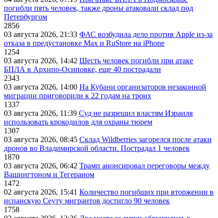
погибли пять человек, также дроны атаковали склад под
Петербургом
2856
03 августа 2026, 21:33
ФАС возбудила дело против Apple из-за
отказа в предустановке Max и RuStore на iPhone
1254
03 августа 2026, 14:42
Шесть человек погибли при атаке
БПЛА в Архипо-Осиповке, еще 40 пострадали
2343
03 августа 2026, 14:00
На Кубани организаторов незаконной
миграции приговорили к 22 годам на троих
1337
03 августа 2026, 11:39
Суд не разрешил властям Израиля
использовать крокодилов для охраны тюрем
1307
03 августа 2026, 08:45
Склад Wildberries загорелся после атаки
дронов во Владимирской области. Пострадал 1 человек
1870
03 августа 2026, 06:42
Трамп анонсировал переговоры между
Вашингтоном и Тегераном
1472
02 августа 2026, 15:41
Количество погибших при вторжении в
испанскую Сеуту мигрантов достигло 90 человек
1758