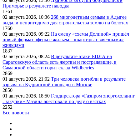
02 августа 2026, 13:36
Два моста за сутки обрушились в
Приморье в результате паводка
1761
02 августа 2026, 10:36
268 многодетным семьям в Адыгее
выдали непригодную для строительства землю на болотах
1760
02 августа 2026, 09:22
На смену «схемы Долиной» пришёл
новый формат аферы с жильем – квартиры с «вечными»
жильцами
1837
02 августа 2026, 08:24
В результате атаки БПЛА на
Саратовскую область есть жертвы и пострадавшие, в
Самарской области горит склад Wildberries
2869
01 августа 2026, 21:02
Три человека погибли в результате
взрыва на Кудринской площади в Москве
2850
01 августа 2026, 18:50
Гендиректора «Газпром энергохолдинг
- закупки» Мазина арестовали по делу о взятках
2252
Все новости