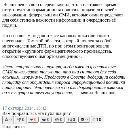
Чернышев в свою очередь заявил, что в настоящее время
отсутствует информационная политика подачи «горячей»
информации федеральными СМИ, которые сами определяют
для себя степень важности информации и очерёдность её
подачи.
По его словам, недавно «все каналы» показали сюжет
снегопаде в Томской области, который повлек за собой
многочисленные ДТП, но при этом проигнорировали
открытие «крупного фармацевтического производства,
способствующего импортозамещению».
«
Это ненормальная ситуация, когда именно федеральные
СМИ показывают только то, что они считают для себя
важным, «горячим». Предлагаю в Совете Федерации создать
площадку для обсуждения вопроса информационной политики
нашей страны. Это очень важно для формирования имиджа
даже внутри нашего государства
», — заявил Чернышов.
17 октября 2014, 15:43
Вам понравилась эта публикация?
👍
0
👎
0
❤
0
😆
0
😡
0
🤔
0
🙈
0
🧘‍♀️
0
Поделиться