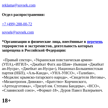
reklama@sovsek.com
Отдел распространения:
+7 (499) 288-00-72
sovsek@sovsek.com
*Организации и физические лица, внесённные в
перечень
террористов и экстремистов, деятельность которых
запрещена в Российской Федерации:
«Правый сектор», «Украинская повстанческая армия»
(УПА),«ИГИЛ», «Джабхат Фатх аш-Шам» (бывшая «Джабхат
ан-Нусра», «Джебхат ан-Нусра»), Национал-Большевистская
партия (НБП), «Аль-Каида», «УНА-УНСО», «Талибан»,
«Меджлис крымско-татарского народа», «Свидетели Иеговы»,
«Мизантропик Дивижн», «Братство» Корчинского,
«Артподготовка», «Тризуб им. Степана Бандеры», «НСО»,
«Славянский союз», «Формат-18», Дуров Павел Валерьевич.
18+