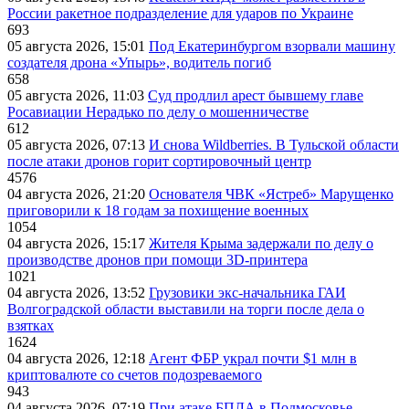
России ракетное подразделение для ударов по Украине
693
05 августа 2026, 15:01
Под Екатеринбургом взорвали машину
создателя дрона «Упырь», водитель погиб
658
05 августа 2026, 11:03
Суд продлил арест бывшему главе
Росавиации Нерадько по делу о мошенничестве
612
05 августа 2026, 07:13
И снова Wildberries. В Тульской области
после атаки дронов горит сортировочный центр
4576
04 августа 2026, 21:20
Основателя ЧВК «Ястреб» Марущенко
приговорили к 18 годам за похищение военных
1054
04 августа 2026, 15:17
Жителя Крыма задержали по делу о
производстве дронов при помощи 3D‑принтера
1021
04 августа 2026, 13:52
Грузовики экс-начальника ГАИ
Волгоградской области выставили на торги после дела о
взятках
1624
04 августа 2026, 12:18
Агент ФБР украл почти $1 млн в
криптовалюте со счетов подозреваемого
943
04 августа 2026, 07:19
При атаке БПЛА в Подмосковье