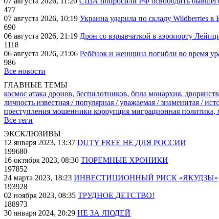
07 августа 2026, 11:20
США попросили РФ освободить бывшего 
477
07 августа 2026, 10:19
Украина ударила по складу Wildberries в
690
06 августа 2026, 21:19
Дрон со взрывчаткой в аэропорту Лейпци
1118
06 августа 2026, 21:06
Ребёнок и женщина погибли во время ур
986
Все новости
ГЛАВНЫЕ ТЕМЫ
космос
атака дронов, беспилотников, бпла
монархия, дворянств
личность известная / популярная / уважаемая / знаменитая / ис
преступления
мошенники
коррупция
миграционная политика,
Все теги
ЭКСКЛЮЗИВЫ
12 января 2023, 13:37
DUTY FREE НЕ ДЛЯ РОССИИ
199680
16 октября 2023, 08:30
ТЮРЕМНЫЕ ХРОНИКИ
197852
24 марта 2023, 18:23
ИНВЕСТИЦИОННЫЙ РИСК «ЯКУДЗЫ»
193928
02 ноября 2023, 08:35
ТРУДНОЕ ДЕТСТВО!
188973
30 января 2024, 20:29
НЕ ЗА ЛЮДЕЙ