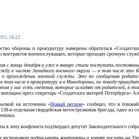
015, 16:22
ство обороны и прокуратуру намерены обратиться «Солдатски
 контрактов военнослужащих, которые проходят срочную служб
ая с конца декабря и уже в январе стали поступать постоянн
ужбу в частях Западного военного округа — в том числе это 
о прохождении военной службы. Это по сообщению родителе
 в том числе в прокуратуру и в Минобороны, по поводу принуди
этом у нас есть сведения, которые исходят от родителей, в том
анизации пресс-секретарь «Солдатских матерей Петербурга» Ал
сылкой на источники «
Новый регион
» сообщал, что в ближай
 138-я отдельная гвардейская мотострелковая бригада, одно из 
очники.
ты в зону конфликта подтвердил депутат Законодательного соб
ем заставляют подписывать контракты и хотят послать на Укр