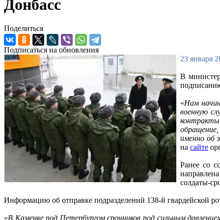
Донбасс
Поделиться
Подписаться на обновления
23 января 2
В министер
подписанию
«
Нам начин
военную сл
контракты 
обращение,
именно об 
на
сайте
орг
Ранее со с
направлена
солдаты-ср
Информацию об отправке подразделений 138-й гвардейской ро
«
В Каменке под Петербургом срочников под сильным давлени