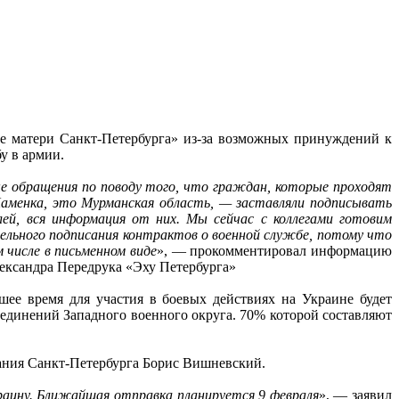
е матери Санкт-Петербурга» из-за возможных принуждений к
у в армии.
ые обращения по поводу того, что граждан, которые проходят
Каменка, это Мурманская область, — заставляли подписывать
й, вся информация от них. Мы сейчас с коллегами готовим
тельного подписания контрактов о военной службе, потому что
 числе в письменном виде
», — прокомментировал информацию
ександра Передрука «Эху Петербурга»
шее время для участия в боевых действиях на Украине будет
соединений Западного военного округа. 70% которой составляют
рания Санкт-Петербурга Борис Вишневский.
аину. Ближайшая отправка планируется 9 февраля
», — заявил