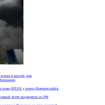
 попал в жилой дом
Невзорову
я атаке БПЛА у порта Новороссийск
семьей хотят выдворить из РФ