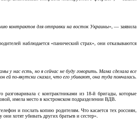
анию контрактов для отправки на восток Украины
», — заявила
родителей наблюдается «панический страх», они отказываются
ы у нас есть, но я сейчас не буду говорить. Мама сделала все
н ей по-якутски сказал, что его убивают, она туда помчалась.
 разговаривала с контрактниками из 18-й бригады, которые
ковой, имела место в костромском подразделении ВДВ.
лефон и послать копию родителям. Что касается тех россиян,
они хотят убивать других братьев и сестер».