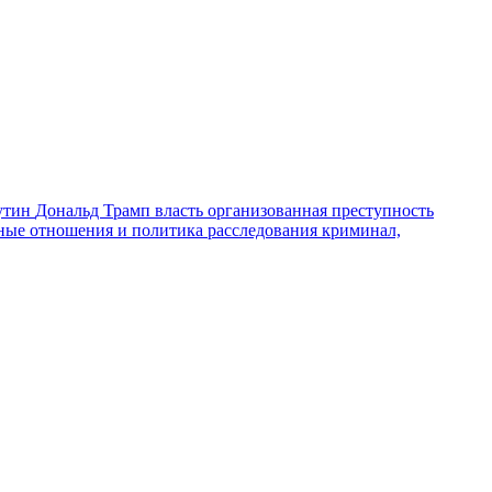
утин
Дональд Трамп
власть
организованная преступность
ные отношения и политика
расследования
криминал,