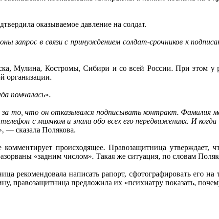
дтвердила оказываемое давление на солдат.
ны запрос в связи с принуждением солдат-срочников к подпис
ка, Мулина, Костромы, Сибири и со всей России. При этом у 
й организации.
уда помчалась
».
 за то, что он отказывался подписывать контракт. Фамилия мам
лефон с маячком и знала обо всех его передвижениях. И когда о
», — сказала Полякова.
 комментирует происходящее. Правозащитница утверждает, что
разорваны «задним числом». Такая же ситуация, по словам Поля
ца рекомендовала написать рапорт, сфотографировать его на те
ину, правозащитница предложила их «психиатру показать, почему 