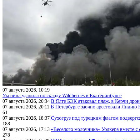
07 августа 2026, 10:19
Украина ударила по складу Wildberries в Екатеринбурге
07 августа 2026, 20:34
В Ялте БЭК атаковал пляж, в Керчи дрон
07 августа 2026, 20:11
В Петербурге заочно арестовали Лидию 
61
07 августа 2026, 18:37
Сухогруз под турецким флагом подвергс
188
07 августа 2026, 17:13
«Веселого молочника» Уолкера вместе с 
278