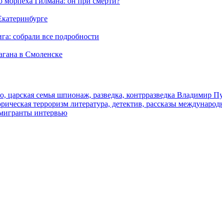
морпеха Гилмана: он при смерти?
 Екатеринбурге
га: собрали все подробности
агана в Смоленске
о, царская семья
шпионаж, разведка, контрразведка
Владимир П
торическая
терроризм
литература, детектив, рассказы
международ
 мигранты
интервью