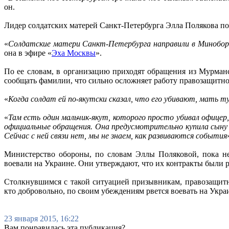
он.
Лидер солдатских матерей Санкт-Петербурга Элла Полякова по
«
Солдатские матери Санкт-Петербурга направили в Миноборо
она в эфире «
Эха Москвы
».
По ее словам, в организацию приходят обращения из Мурманс
сообщать фамилии, что сильно осложняет работу правозащитно
«
Когда солдат ей по-якутски сказал, что его убивают, мать т
«
Там есть один мальчик-якут, которого просто убивал офицер,
официальные обращения. Она предусмотрительно купила сыну те
Сейчас с ней связи нет, мы не знаем, как развиваются события
Министерство обороны, по словам Эллы Поляковой, пока не
воевали на Украине. Они утверждают, что их контракты были 
Столкнувшимся с такой ситуацией призывникам, правозащитни
кто добровольно, по своим убеждениям рвется воевать на Укра
23 января 2015, 16:22
Вам понравилась эта публикация?