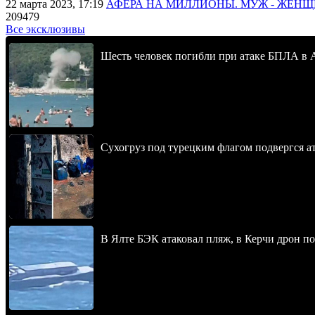
22 марта 2023, 17:19
АФЕРА НА МИЛЛИОНЫ. МУЖ - ЖЕН
209479
Все эксклюзивы
Шесть человек погибли при атаке БПЛА в 
Сухогруз под турецким флагом подвергся 
В Ялте БЭК атаковал пляж, в Керчи дрон п