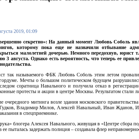
вгуста 2019, 01:09
вершенно секретно»: На данный момент Любовь Соболь яв
ингов, которому пока еще не назначили отбывание адми
крыться малолетней дочерью. Немного передохнув, юрист 
ию 3 августа. Однако есть вероятность, что теперь ее прив
онодательства.
ст так называемого ФБК Любовь Соболь этим летом провали
гордуме. Мечты о большом политическом будущем разрушились,
 следом соратница Навального и получила отказ в регистраци
конные протесты и акции в центре Москвы. Результатом стали л
е очередного митинга возле здания московского правительств
 Гудков, Владимир Милов, Алексей Навальный, Иван Жданов, 
аказания в спецприемнике.
 рука» блогера Алексея Навального, живущая в «Центре сбора по
да ее пыталась задержать полиция – создавала флер неправомерн