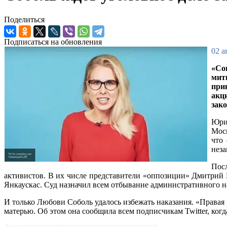
Поделиться
Подписаться на обновления
02 а
«Со
мит
при
акц
зак
Юри
Мос
что
неза
Посл
активистов. В их числе представители «оппозиции» Дмитрий
Янкаускас. Суд назначил всем отбывание административного н
И только Любови Соболь удалось избежать наказания. «Правая
матерью. Об этом она сообщила всем подписчикам Twitter, ког