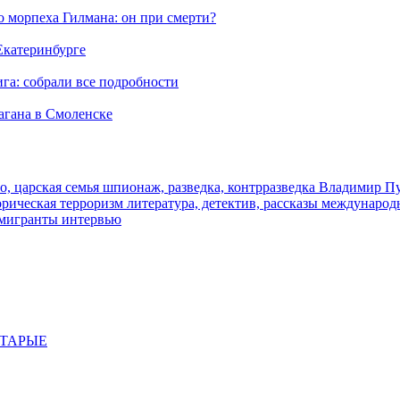
морпеха Гилмана: он при смерти?
 Екатеринбурге
га: собрали все подробности
агана в Смоленске
о, царская семья
шпионаж, разведка, контрразведка
Владимир П
торическая
терроризм
литература, детектив, рассказы
международ
 мигранты
интервью
СТАРЫЕ