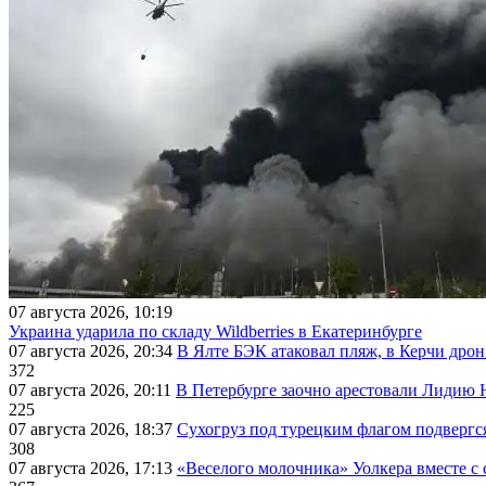
07 августа 2026, 10:19
Украина ударила по складу Wildberries в Екатеринбурге
07 августа 2026, 20:34
В Ялте БЭК атаковал пляж, в Керчи дрон
372
07 августа 2026, 20:11
В Петербурге заочно арестовали Лидию 
225
07 августа 2026, 18:37
Сухогруз под турецким флагом подвергс
308
07 августа 2026, 17:13
«Веселого молочника» Уолкера вместе с 