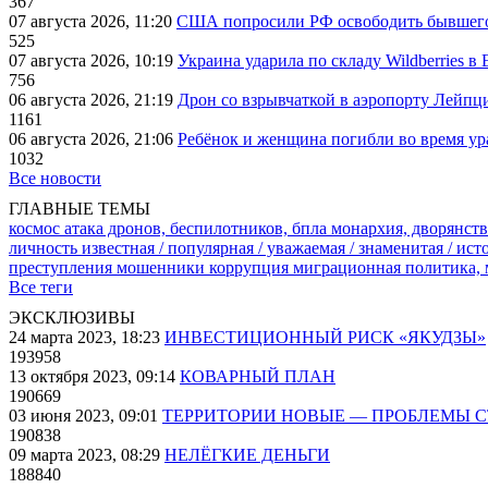
367
07 августа 2026, 11:20
США попросили РФ освободить бывшего 
525
07 августа 2026, 10:19
Украина ударила по складу Wildberries в
756
06 августа 2026, 21:19
Дрон со взрывчаткой в аэропорту Лейпци
1161
06 августа 2026, 21:06
Ребёнок и женщина погибли во время ур
1032
Все новости
ГЛАВНЫЕ ТЕМЫ
космос
атака дронов, беспилотников, бпла
монархия, дворянств
личность известная / популярная / уважаемая / знаменитая / ис
преступления
мошенники
коррупция
миграционная политика,
Все теги
ЭКСКЛЮЗИВЫ
24 марта 2023, 18:23
ИНВЕСТИЦИОННЫЙ РИСК «ЯКУДЗЫ»
193958
13 октября 2023, 09:14
КОВАРНЫЙ ПЛАН
190669
03 июня 2023, 09:01
ТЕРРИТОРИИ НОВЫЕ — ПРОБЛЕМЫ 
190838
09 марта 2023, 08:29
НЕЛЁГКИЕ ДЕНЬГИ
188840