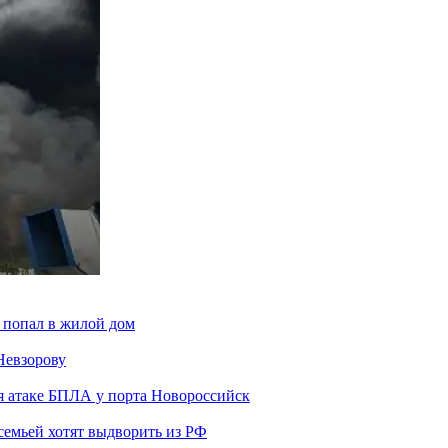
 попал в жилой дом
Невзорову
я атаке БПЛА у порта Новороссийск
семьей хотят выдворить из РФ