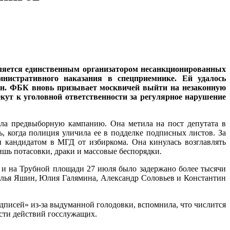
ляется единственным организатором несанкционированных
нистративного наказания в спецприемнике. Ей удалось
т.н. ФБК вновь призывает москвичей выйти на незаконную
лекут к уголовной ответственности за регулярное нарушение
ла предвыборную кампанию. Она метила на пост депутата в
 когда полиция уличила ее в подделке подписных листов. За
и кандидатом в МГД от избиркома. Она кинулась возглавлять
ишь потасовки, драки и массовые беспорядки.
а и на Трубной площади 27 июля было задержано более тысячи
Илья Яшин, Юлия Галямина, Александр Соловьев и Константин
дписей» из-за выдуманной голодовки, вспомнила, что числится
ости действий госслужащих.