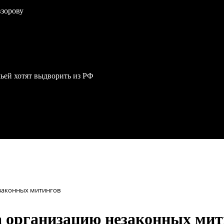
взорову
мьей хотят выдворить из РФ
езаконных митингов
за организацию незаконных ми