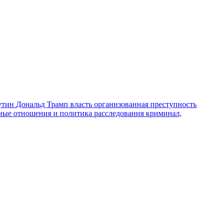
утин
Дональд Трамп
власть
организованная преступность
ные отношения и политика
расследования
криминал,