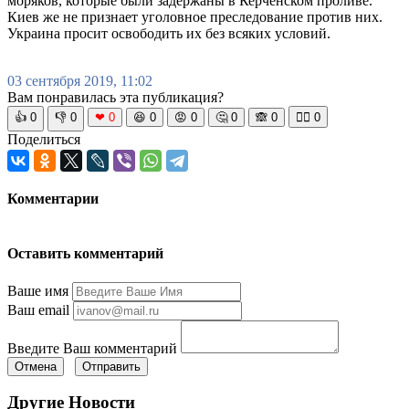
моряков, которые были задержаны в Керченском проливе.
Киев же не признает уголовное преследование против них.
Украина просит освободить их без всяких условий.
03 сентября 2019, 11:02
Вам понравилась эта публикация?
👍
0
👎
0
❤
0
😆
0
😡
0
🤔
0
🙈
0
🧘‍♀️
0
Поделиться
Комментарии
Оставить комментарий
Ваше имя
Ваш email
Введите Ваш комментарий
Отмена
Отправить
Другие Новости