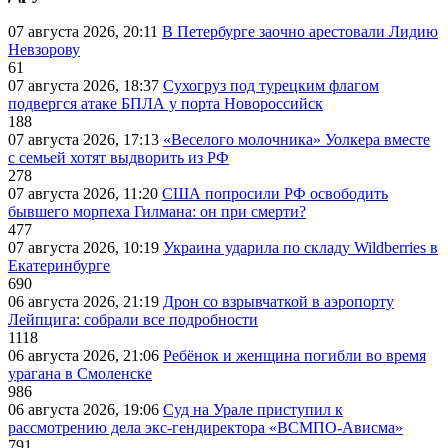
07 августа 2026, 20:11
В Петербурге заочно арестовали Лидию
Невзорову
61
07 августа 2026, 18:37
Сухогруз под турецким флагом
подвергся атаке БПЛА у порта Новороссийск
188
07 августа 2026, 17:13
«Веселого молочника» Уолкера вместе
с семьей хотят выдворить из РФ
278
07 августа 2026, 11:20
США попросили РФ освободить
бывшего морпеха Гилмана: он при смерти?
477
07 августа 2026, 10:19
Украина ударила по складу Wildberries в
Екатеринбурге
690
06 августа 2026, 21:19
Дрон со взрывчаткой в аэропорту
Лейпцига: собрали все подробности
1118
06 августа 2026, 21:06
Ребёнок и женщина погибли во время
урагана в Смоленске
986
06 августа 2026, 19:06
Суд на Урале приступил к
рассмотрению дела экс-гендиректора «ВСМПО-Ависма»
791