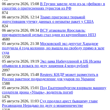
06 августа 2026, 15:08
В Грузии завели дело из-за «фейков» в
соцсетях о притеснениях туристов из РФ
874
06 августа 2026, 12:14
Трамп пригрозил тюрьмой
допустившим утечку данных о нехватке ракет у США
824
06 августа 2026, 09:34
ВСУ атаковали Ярославль:
предварительной целью стал один из крупнейших НПЗ
4680
05 августа 2026, 21:38
Московский экс-депутат Харадизе
получила 4 года колонии, но вышла на свободу прямо в зале
суда
1558
05 августа 2026, 19:19
Экс-зама Набиуллиной в ЦБ Исаева
объявили в розыск по делу хищения 4 млрд рублей
2097
05 августа 2026, 15:48
Reuters: КНДР может разместить в
России ракетное подразделение для ударов по Украине
1588
05 августа 2026, 15:01
Под Екатеринбургом взорвали машину
создателя дрона «Упырь», водитель погиб
1476
05 августа 2026, 11:03
Суд продлил арест бывшему главе
Росавиации Нерадько по делу о мошенничестве
1318