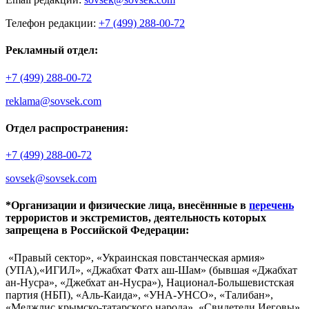
Телефон редакции:
+7 (499) 288-00-72
Рекламный отдел:
+7 (499) 288-00-72
reklama@sovsek.com
Отдел распространения:
+7 (499) 288-00-72
sovsek@sovsek.com
*Организации и физические лица, внесённные в
перечень
террористов и экстремистов, деятельность которых
запрещена в Российской Федерации:
«Правый сектор», «Украинская повстанческая армия»
(УПА),«ИГИЛ», «Джабхат Фатх аш-Шам» (бывшая «Джабхат
ан-Нусра», «Джебхат ан-Нусра»), Национал-Большевистская
партия (НБП), «Аль-Каида», «УНА-УНСО», «Талибан»,
«Меджлис крымско-татарского народа», «Свидетели Иеговы»,