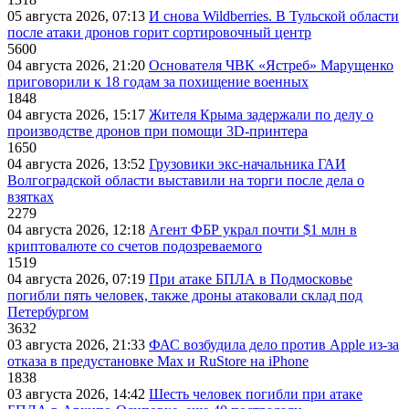
05 августа 2026, 07:13
И снова Wildberries. В Тульской области
после атаки дронов горит сортировочный центр
5600
04 августа 2026, 21:20
Основателя ЧВК «Ястреб» Марущенко
приговорили к 18 годам за похищение военных
1848
04 августа 2026, 15:17
Жителя Крыма задержали по делу о
производстве дронов при помощи 3D‑принтера
1650
04 августа 2026, 13:52
Грузовики экс-начальника ГАИ
Волгоградской области выставили на торги после дела о
взятках
2279
04 августа 2026, 12:18
Агент ФБР украл почти $1 млн в
криптовалюте со счетов подозреваемого
1519
04 августа 2026, 07:19
При атаке БПЛА в Подмосковье
погибли пять человек, также дроны атаковали склад под
Петербургом
3632
03 августа 2026, 21:33
ФАС возбудила дело против Apple из-за
отказа в предустановке Max и RuStore на iPhone
1838
03 августа 2026, 14:42
Шесть человек погибли при атаке