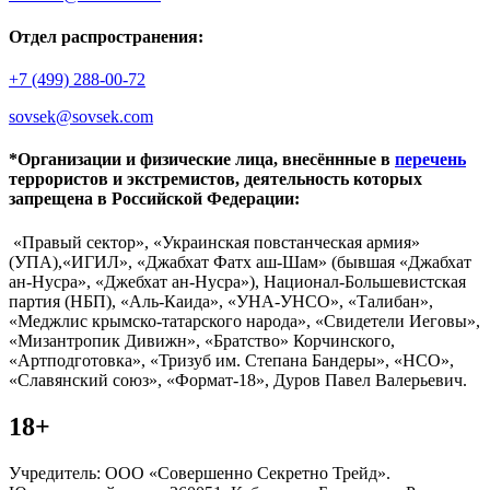
Отдел распространения:
+7 (499) 288-00-72
sovsek@sovsek.com
*Организации и физические лица, внесённные в
перечень
террористов и экстремистов, деятельность которых
запрещена в Российской Федерации:
«Правый сектор», «Украинская повстанческая армия»
(УПА),«ИГИЛ», «Джабхат Фатх аш-Шам» (бывшая «Джабхат
ан-Нусра», «Джебхат ан-Нусра»), Национал-Большевистская
партия (НБП), «Аль-Каида», «УНА-УНСО», «Талибан»,
«Меджлис крымско-татарского народа», «Свидетели Иеговы»,
«Мизантропик Дивижн», «Братство» Корчинского,
«Артподготовка», «Тризуб им. Степана Бандеры», «НСО»,
«Славянский союз», «Формат-18», Дуров Павел Валерьевич.
18+
Учредитель: ООО «Совершенно Секретно Трейд».