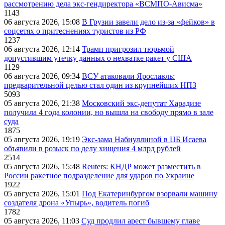
рассмотрению дела экс-гендиректора «ВСМПО-Ависма»
1143
06 августа 2026, 15:08
В Грузии завели дело из-за «фейков» в
соцсетях о притеснениях туристов из РФ
1237
06 августа 2026, 12:14
Трамп пригрозил тюрьмой
допустившим утечку данных о нехватке ракет у США
1129
06 августа 2026, 09:34
ВСУ атаковали Ярославль:
предварительной целью стал один из крупнейших НПЗ
5093
05 августа 2026, 21:38
Московский экс-депутат Харадизе
получила 4 года колонии, но вышла на свободу прямо в зале
суда
1875
05 августа 2026, 19:19
Экс-зама Набиуллиной в ЦБ Исаева
объявили в розыск по делу хищения 4 млрд рублей
2514
05 августа 2026, 15:48
Reuters: КНДР может разместить в
России ракетное подразделение для ударов по Украине
1922
05 августа 2026, 15:01
Под Екатеринбургом взорвали машину
создателя дрона «Упырь», водитель погиб
1782
05 августа 2026, 11:03
Суд продлил арест бывшему главе