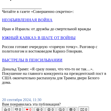
____________________
Читайте в газете «Совершенно секретно»:
НЕОБЪЯВЛЕННАЯ ВОЙНА
Иран и Израиль: от дружбы до смертельной вражды
ЮЖНЫЙ КАВКАЗ: В ШАГЕ ОТ ВОЙНЫ
России готовят очередную «горячую точку». Разговор с
политологом и востоковедом Каринэ Геворкян.
ВЫСТРЕЛЫ В ПЕНСИЛЬВАНИИ
Дональд Трамп: «Я сразу понял, что что-то не так…».
Покушение на главного конкурента на президентский пост в
США окончательно распахнула для Трампа двери Белого
дома.
20 сентября 2024, 11:30
Вам понравилась эта публикация?
👍
0
👎
0
❤
0
😆
0
😡
0
🤔
0
🙈
0
🧘‍♀️
0