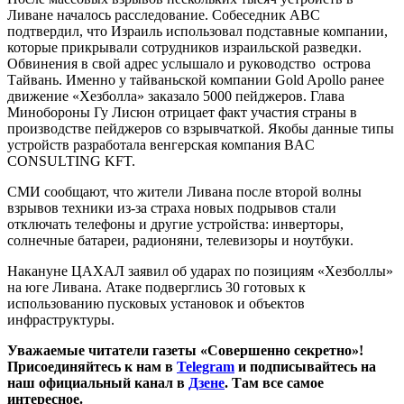
Ливане началось расследование. Собеседник ABC
подтвердил, что Израиль использовал подставные компании,
которые прикрывали сотрудников израильской разведки.
Обвинения в свой адрес услышало и руководство острова
Тайвань. Именно у тайваньской компании Gold Apollo ранее
движение «Хезболла» заказало 5000 пейджеров. Глава
Минобороны Гу Лисюн отрицает факт участия страны в
производстве пейджеров со взрывчаткой. Якобы данные типы
устройств разработала венгерская компания BAC
CONSULTING KFT.
СМИ сообщают, что жители Ливана после второй волны
взрывов техники из-за страха новых подрывов стали
отключать телефоны и другие устройства: инверторы,
солнечные батареи, радионяни, телевизоры и ноутбуки.
Накануне ЦАХАЛ заявил об ударах по позициям «Хезболлы»
на юге Ливана. Атаке подверглись 30 готовых к
использованию пусковых установок и объектов
инфраструктуры.
Уважаемые читатели газеты «Совершенно секретно»!
Присоединяйтесь к нам в
Telegram
и подписывайтесь на
наш официальный канал в
Дзене
. Там все самое
интересное.