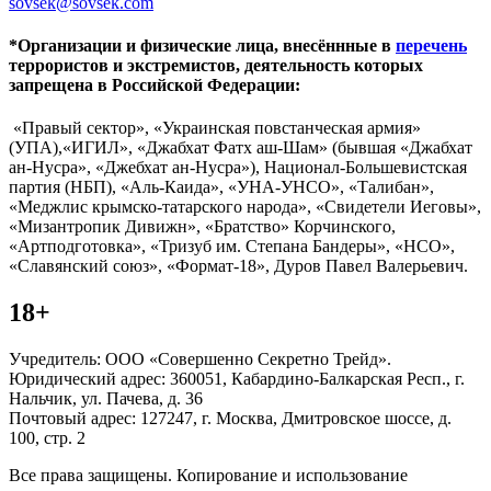
sovsek@sovsek.com
*Организации и физические лица, внесённные в
перечень
террористов и экстремистов, деятельность которых
запрещена в Российской Федерации:
«Правый сектор», «Украинская повстанческая армия»
(УПА),«ИГИЛ», «Джабхат Фатх аш-Шам» (бывшая «Джабхат
ан-Нусра», «Джебхат ан-Нусра»), Национал-Большевистская
партия (НБП), «Аль-Каида», «УНА-УНСО», «Талибан»,
«Меджлис крымско-татарского народа», «Свидетели Иеговы»,
«Мизантропик Дивижн», «Братство» Корчинского,
«Артподготовка», «Тризуб им. Степана Бандеры», «НСО»,
«Славянский союз», «Формат-18», Дуров Павел Валерьевич.
18+
Учредитель: ООО «Совершенно Секретно Трейд».
Юридический адрес: 360051, Кабардино-Балкарская Респ., г.
Нальчик, ул. Пачева, д. 36
Почтовый адрес: 127247, г. Москва, Дмитровское шоссе, д.
100, стр. 2
Все права защищены. Копирование и использование