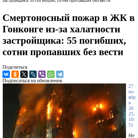
застройщика: 55 погибших, сотни пропавших без вести
Смертоносный пожар в ЖК в
Гонконге из-за халатности
застройщика: 55 погибших,
сотни пропавших без вести
Поделиться
Подписаться на обновления
27
но
ябр
я
20
25,
10:
51
Не