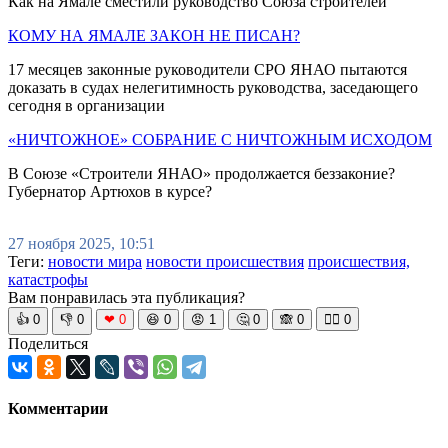
Как на Ямале сместили руководство Союза строителей
КОМУ НА ЯМАЛЕ ЗАКОН НЕ ПИСАН?
17 месяцев законные руководители СРО ЯНАО пытаются
доказать в судах нелегитимность руководства, заседающего
сегодня в организации
«НИЧТОЖНОЕ» СОБРАНИЕ С НИЧТОЖНЫМ ИСХОДОМ
В Союзе «Строители ЯНАО» продолжается беззаконие?
Губернатор Артюхов в курсе?
27 ноября 2025, 10:51
Теги:
новости мира
новости происшествия
происшествия,
катастрофы
Вам понравилась эта публикация?
👍
0
👎
0
❤
0
😆
0
😡
1
🤔
0
🙈
0
🧘‍♀️
0
Поделиться
Комментарии