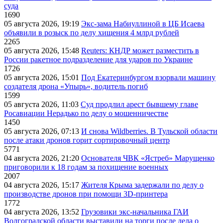
суда
1690
05 августа 2026, 19:19
Экс-зама Набиуллиной в ЦБ Исаева
объявили в розыск по делу хищения 4 млрд рублей
2265
05 августа 2026, 15:48
Reuters: КНДР может разместить в
России ракетное подразделение для ударов по Украине
1726
05 августа 2026, 15:01
Под Екатеринбургом взорвали машину
создателя дрона «Упырь», водитель погиб
1599
05 августа 2026, 11:03
Суд продлил арест бывшему главе
Росавиации Нерадько по делу о мошенничестве
1450
05 августа 2026, 07:13
И снова Wildberries. В Тульской области
после атаки дронов горит сортировочный центр
5771
04 августа 2026, 21:20
Основателя ЧВК «Ястреб» Марущенко
приговорили к 18 годам за похищение военных
2007
04 августа 2026, 15:17
Жителя Крыма задержали по делу о
производстве дронов при помощи 3D‑принтера
1772
04 августа 2026, 13:52
Грузовики экс-начальника ГАИ
Волгоградской области выставили на торги после дела о