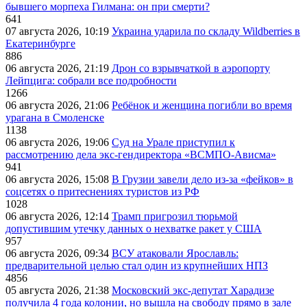
бывшего морпеха Гилмана: он при смерти?
641
07 августа 2026, 10:19
Украина ударила по складу Wildberries в
Екатеринбурге
886
06 августа 2026, 21:19
Дрон со взрывчаткой в аэропорту
Лейпцига: собрали все подробности
1266
06 августа 2026, 21:06
Ребёнок и женщина погибли во время
урагана в Смоленске
1138
06 августа 2026, 19:06
Суд на Урале приступил к
рассмотрению дела экс-гендиректора «ВСМПО-Ависма»
941
06 августа 2026, 15:08
В Грузии завели дело из-за «фейков» в
соцсетях о притеснениях туристов из РФ
1028
06 августа 2026, 12:14
Трамп пригрозил тюрьмой
допустившим утечку данных о нехватке ракет у США
957
06 августа 2026, 09:34
ВСУ атаковали Ярославль:
предварительной целью стал один из крупнейших НПЗ
4856
05 августа 2026, 21:38
Московский экс-депутат Харадизе
получила 4 года колонии, но вышла на свободу прямо в зале