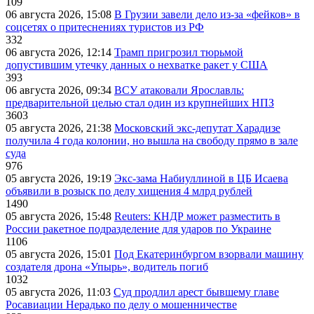
109
06 августа 2026, 15:08
В Грузии завели дело из-за «фейков» в
соцсетях о притеснениях туристов из РФ
332
06 августа 2026, 12:14
Трамп пригрозил тюрьмой
допустившим утечку данных о нехватке ракет у США
393
06 августа 2026, 09:34
ВСУ атаковали Ярославль:
предварительной целью стал один из крупнейших НПЗ
3603
05 августа 2026, 21:38
Московский экс-депутат Харадизе
получила 4 года колонии, но вышла на свободу прямо в зале
суда
976
05 августа 2026, 19:19
Экс-зама Набиуллиной в ЦБ Исаева
объявили в розыск по делу хищения 4 млрд рублей
1490
05 августа 2026, 15:48
Reuters: КНДР может разместить в
России ракетное подразделение для ударов по Украине
1106
05 августа 2026, 15:01
Под Екатеринбургом взорвали машину
создателя дрона «Упырь», водитель погиб
1032
05 августа 2026, 11:03
Суд продлил арест бывшему главе
Росавиации Нерадько по делу о мошенничестве