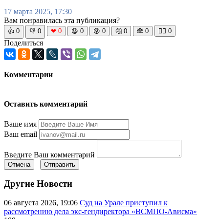
17 марта 2025, 17:30
Вам понравилась эта публикация?
👍
0
👎
0
❤
0
😆
0
😡
0
🤔
0
🙈
0
🧘‍♀️
0
Поделиться
Комментарии
Оставить комментарий
Ваше имя
Ваш email
Введите Ваш комментарий
Отмена
Отправить
Другие Новости
06 августа 2026, 19:06
Суд на Урале приступил к
рассмотрению дела экс-гендиректора «ВСМПО-Ависма»