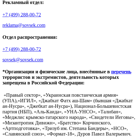
Рекламный отдел:
+7 (499) 288-00-72
reklama@sovsek.com
Отдел распространения:
+7 (499) 288-00-72
sovsek@sovsek.com
*Организации и физические лица, внесённные в
перечень
террористов и экстремистов, деятельность которых
запрещена в Российской Федерации:
«Правый сектор», «Украинская повстанческая армия»
(УПА),«ИГИЛ», «Джабхат Фатх аш-Шам» (бывшая «Джабхат
ан-Нусра», «Джебхат ан-Нусра»), Национал-Большевистская
партия (НБП), «Аль-Каида», «УНА-УНСО», «Талибан»,
«Меджлис крымско-татарского народа», «Свидетели Иеговы»,
«Мизантропик Дивижн», «Братство» Корчинского,
«Артподготовка», «Тризуб им. Степана Бандеры», «НСО»,
«Славянский союз», «Формат-18», Дуров Павел Валерьевич.