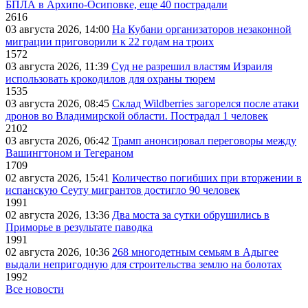
БПЛА в Архипо-Осиповке, еще 40 пострадали
2616
03 августа 2026, 14:00
На Кубани организаторов незаконной
миграции приговорили к 22 годам на троих
1572
03 августа 2026, 11:39
Суд не разрешил властям Израиля
использовать крокодилов для охраны тюрем
1535
03 августа 2026, 08:45
Склад Wildberries загорелся после атаки
дронов во Владимирской области. Пострадал 1 человек
2102
03 августа 2026, 06:42
Трамп анонсировал переговоры между
Вашингтоном и Тегераном
1709
02 августа 2026, 15:41
Количество погибших при вторжении в
испанскую Сеуту мигрантов достигло 90 человек
1991
02 августа 2026, 13:36
Два моста за сутки обрушились в
Приморье в результате паводка
1991
02 августа 2026, 10:36
268 многодетным семьям в Адыгее
выдали непригодную для строительства землю на болотах
1992
Все новости