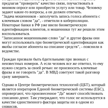
предлагая "проверить" качество связи, поучаствовать в
мнимом опросе или приобрести услугу или товар. Человеку
задают какие-то вопросы, а он должен отвечать.
"Задача мошенников - заполучить запись голоса абонента с
ключевым словом "да", - отметили в киберполиции.
Некоторые банки в РФ уже ввели биометрическую
идентификацию клиентов, и мошенники тут же решили этим
воспользоваться.
"Записанное мошенниками слово "да" и другие фразы они
могут использовать при биометрической идентификации как
якобы согласие абонента на списание средств", - пояснили в
ведомстве.
Граждан призвали быть бдительными при звонках с
неизвестных номеров. А если человек все же ответил, то ему
нужно следить за своей речью: не произносить ключевые
фразы и не говорить "да". В МВД советуют такой разговор
сразу завершить.
Однако в Центре биометрических технологий (ЦБТ), который
является оператором Единой биометрической системы (ЕБС),
опровергают, что произнесенное "Да" может способствовать
списанию денег. Там утверждают, что голос не используется в
качестве единственного фактора защиты ни в одном из
сервисов.