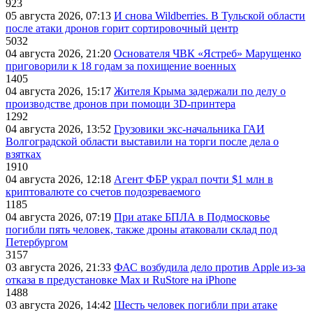
923
05 августа 2026, 07:13
И снова Wildberries. В Тульской области
после атаки дронов горит сортировочный центр
5032
04 августа 2026, 21:20
Основателя ЧВК «Ястреб» Марущенко
приговорили к 18 годам за похищение военных
1405
04 августа 2026, 15:17
Жителя Крыма задержали по делу о
производстве дронов при помощи 3D‑принтера
1292
04 августа 2026, 13:52
Грузовики экс-начальника ГАИ
Волгоградской области выставили на торги после дела о
взятках
1910
04 августа 2026, 12:18
Агент ФБР украл почти $1 млн в
криптовалюте со счетов подозреваемого
1185
04 августа 2026, 07:19
При атаке БПЛА в Подмосковье
погибли пять человек, также дроны атаковали склад под
Петербургом
3157
03 августа 2026, 21:33
ФАС возбудила дело против Apple из-за
отказа в предустановке Max и RuStore на iPhone
1488
03 августа 2026, 14:42
Шесть человек погибли при атаке