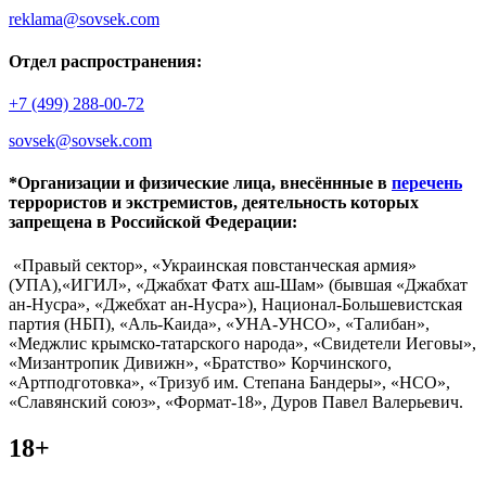
reklama@sovsek.com
Отдел распространения:
+7 (499) 288-00-72
sovsek@sovsek.com
*Организации и физические лица, внесённные в
перечень
террористов и экстремистов, деятельность которых
запрещена в Российской Федерации:
«Правый сектор», «Украинская повстанческая армия»
(УПА),«ИГИЛ», «Джабхат Фатх аш-Шам» (бывшая «Джабхат
ан-Нусра», «Джебхат ан-Нусра»), Национал-Большевистская
партия (НБП), «Аль-Каида», «УНА-УНСО», «Талибан»,
«Меджлис крымско-татарского народа», «Свидетели Иеговы»,
«Мизантропик Дивижн», «Братство» Корчинского,
«Артподготовка», «Тризуб им. Степана Бандеры», «НСО»,
«Славянский союз», «Формат-18», Дуров Павел Валерьевич.
18+