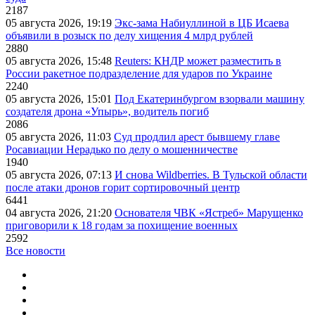
2187
05 августа 2026, 19:19
Экс-зама Набиуллиной в ЦБ Исаева
объявили в розыск по делу хищения 4 млрд рублей
2880
05 августа 2026, 15:48
Reuters: КНДР может разместить в
России ракетное подразделение для ударов по Украине
2240
05 августа 2026, 15:01
Под Екатеринбургом взорвали машину
создателя дрона «Упырь», водитель погиб
2086
05 августа 2026, 11:03
Суд продлил арест бывшему главе
Росавиации Нерадько по делу о мошенничестве
1940
05 августа 2026, 07:13
И снова Wildberries. В Тульской области
после атаки дронов горит сортировочный центр
6441
04 августа 2026, 21:20
Основателя ЧВК «Ястреб» Марущенко
приговорили к 18 годам за похищение военных
2592
Все новости