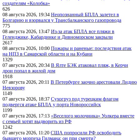
создателям «Колобка»
626
08 августа 2026, 19:34
Неопознанный БПЛА залетел в
Болгарию и взорвался у Трансбалканского газопровода
775
08 августа 2026, 13:47
Из-за атак БПЛА все пляжи в
Геленджике, Кабардинке и Дивноморском закрыли
2617
08 августа 2026, 10:00
Пожары и раненые: последствия атак
на НПЗ в Самарской области и на Кубани
1329
07 августа 2026, 20:34
В Ялте БЭК атаковал пляж, в Керчи
дрон попал в жилой дом
1918
07 августа 2026, 20:11
В Петербурге заочно арестовали Лидию
Невзорову
1149
07 августа 2026, 18:37
Сухогруз под турецким флагом
подвергся атаке БПЛА у порта Новороссийск
1199
07 августа 2026, 17:13
«Веселого молочника» Уолкера вместе
с семьей хотят выдворить из РФ
1242
07 августа 2026, 11:20
США попросили РФ освободить
бывшего морпеха Гилмана: он при смерти?