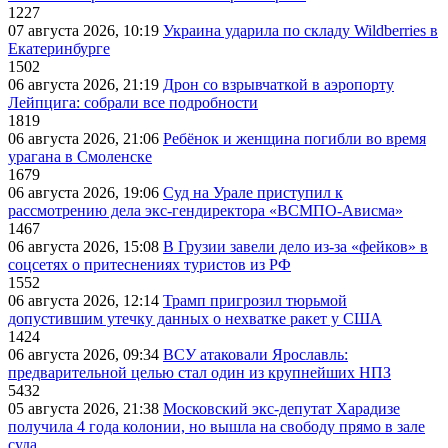
1227
07 августа 2026, 10:19
Украина ударила по складу Wildberries в
Екатеринбурге
1502
06 августа 2026, 21:19
Дрон со взрывчаткой в аэропорту
Лейпцига: собрали все подробности
1819
06 августа 2026, 21:06
Ребёнок и женщина погибли во время
урагана в Смоленске
1679
06 августа 2026, 19:06
Суд на Урале приступил к
рассмотрению дела экс-гендиректора «ВСМПО-Ависма»
1467
06 августа 2026, 15:08
В Грузии завели дело из-за «фейков» в
соцсетях о притеснениях туристов из РФ
1552
06 августа 2026, 12:14
Трамп пригрозил тюрьмой
допустившим утечку данных о нехватке ракет у США
1424
06 августа 2026, 09:34
ВСУ атаковали Ярославль:
предварительной целью стал один из крупнейших НПЗ
5432
05 августа 2026, 21:38
Московский экс-депутат Харадизе
получила 4 года колонии, но вышла на свободу прямо в зале
суда