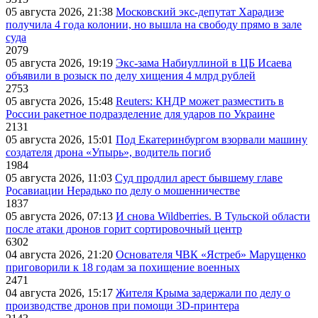
05 августа 2026, 21:38
Московский экс-депутат Харадизе
получила 4 года колонии, но вышла на свободу прямо в зале
суда
2079
05 августа 2026, 19:19
Экс-зама Набиуллиной в ЦБ Исаева
объявили в розыск по делу хищения 4 млрд рублей
2753
05 августа 2026, 15:48
Reuters: КНДР может разместить в
России ракетное подразделение для ударов по Украине
2131
05 августа 2026, 15:01
Под Екатеринбургом взорвали машину
создателя дрона «Упырь», водитель погиб
1984
05 августа 2026, 11:03
Суд продлил арест бывшему главе
Росавиации Нерадько по делу о мошенничестве
1837
05 августа 2026, 07:13
И снова Wildberries. В Тульской области
после атаки дронов горит сортировочный центр
6302
04 августа 2026, 21:20
Основателя ЧВК «Ястреб» Марущенко
приговорили к 18 годам за похищение военных
2471
04 августа 2026, 15:17
Жителя Крыма задержали по делу о
производстве дронов при помощи 3D‑принтера