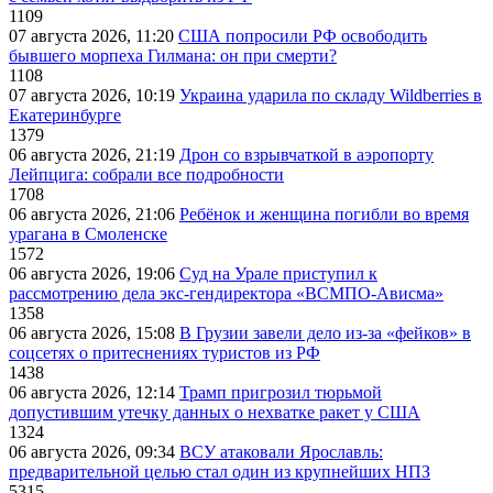
1109
07 августа 2026, 11:20
США попросили РФ освободить
бывшего морпеха Гилмана: он при смерти?
1108
07 августа 2026, 10:19
Украина ударила по складу Wildberries в
Екатеринбурге
1379
06 августа 2026, 21:19
Дрон со взрывчаткой в аэропорту
Лейпцига: собрали все подробности
1708
06 августа 2026, 21:06
Ребёнок и женщина погибли во время
урагана в Смоленске
1572
06 августа 2026, 19:06
Суд на Урале приступил к
рассмотрению дела экс-гендиректора «ВСМПО-Ависма»
1358
06 августа 2026, 15:08
В Грузии завели дело из-за «фейков» в
соцсетях о притеснениях туристов из РФ
1438
06 августа 2026, 12:14
Трамп пригрозил тюрьмой
допустившим утечку данных о нехватке ракет у США
1324
06 августа 2026, 09:34
ВСУ атаковали Ярославль:
предварительной целью стал один из крупнейших НПЗ
5315