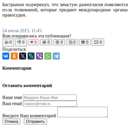
Бастрыкин подчеркнул, что зачастую разногласия появляются
из-за толкований, которые придают международные органы
правосудия.
24 июля 2015, 11:45
Вам понравилась эта публикация?
👍
0
👎
0
❤
0
😆
0
😡
0
🤔
0
🙈
0
🧘‍♀️
0
Поделиться
Комментарии
Оставить комментарий
Ваше имя
Ваш email
Введите Ваш комментарий
Отмена
Отправить