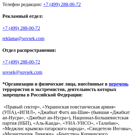
Телефон редакции:
+7 (499) 288-00-72
Рекламный отдел:
+7 (499) 288-00-72
reklama@sovsek.com
Отдел распространения:
+7 (499) 288-00-72
sovsek@sovsek.com
*Организации и физические лица, внесённные в
перечень
террористов и экстремистов, деятельность которых
запрещена в Российской Федерации:
«Правый сектор», «Украинская повстанческая армия»
(УПА),«ИГИЛ», «Джабхат Фатх аш-Шам» (бывшая «Джабхат
ан-Нусра», «Джебхат ан-Нусра»), Национал-Большевистская
партия (НБП), «Аль-Каида», «УНА-УНСО», «Талибан»,
«Меджлис крымско-татарского народа», «Свидетели Иеговы»,
«Мизантропик Дивижн», «Братство» Корчинского,