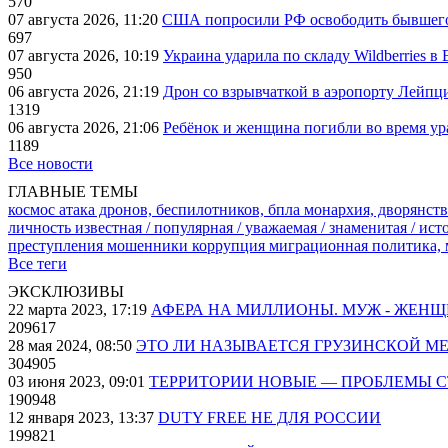
570
07 августа 2026, 11:20
США попросили РФ освободить бывшего 
697
07 августа 2026, 10:19
Украина ударила по складу Wildberries в
950
06 августа 2026, 21:19
Дрон со взрывчаткой в аэропорту Лейпци
1319
06 августа 2026, 21:06
Ребёнок и женщина погибли во время ур
1189
Все новости
ГЛАВНЫЕ ТЕМЫ
космос
атака дронов, беспилотников, бпла
монархия, дворянств
личность известная / популярная / уважаемая / знаменитая / ис
преступления
мошенники
коррупция
миграционная политика,
Все теги
ЭКСКЛЮЗИВЫ
22 марта 2023, 17:19
АФЕРА НА МИЛЛИОНЫ. МУЖ - ЖЕН
209617
28 мая 2024, 08:50
ЭТО ЛИ НАЗЫВАЕТСЯ ГРУЗИНСКОЙ М
304905
03 июня 2023, 09:01
ТЕРРИТОРИИ НОВЫЕ — ПРОБЛЕМЫ 
190948
12 января 2023, 13:37
DUTY FREE НЕ ДЛЯ РОССИИ
199821