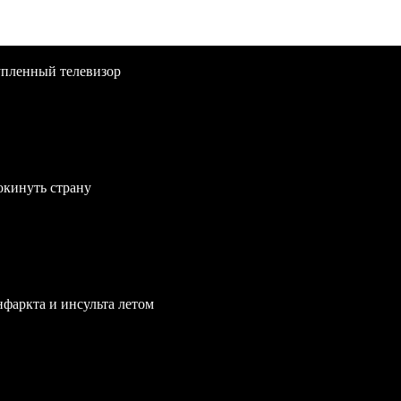
упленный телевизор
окинуть страну
нфаркта и инсульта летом