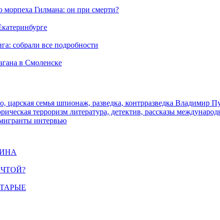
морпеха Гилмана: он при смерти?
 Екатеринбурге
га: собрали все подробности
агана в Смоленске
о, царская семья
шпионаж, разведка, контрразведка
Владимир П
торическая
терроризм
литература, детектив, рассказы
международ
 мигранты
интервью
ЩИНА
ЕЧТОЙ?
СТАРЫЕ