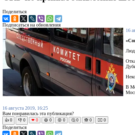
Поделиться
Подписаться на обновления
16 а
«Со
Люди
Отка
Дуб
Неко
В Мо
Мос
16 августа 2019, 16:25
Вам понравилась эта публикация?
👍
0
👎
0
❤
0
😆
0
😡
0
🤔
0
🙈
0
🧘‍♀️
0
Поделиться