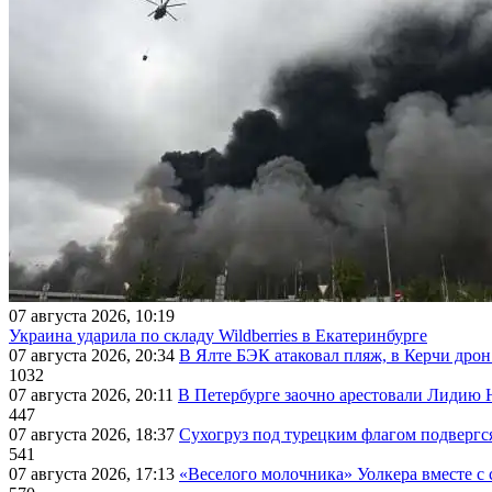
07 августа 2026, 10:19
Украина ударила по складу Wildberries в Екатеринбурге
07 августа 2026, 20:34
В Ялте БЭК атаковал пляж, в Керчи дрон
1032
07 августа 2026, 20:11
В Петербурге заочно арестовали Лидию 
447
07 августа 2026, 18:37
Сухогруз под турецким флагом подвергс
541
07 августа 2026, 17:13
«Веселого молочника» Уолкера вместе с 