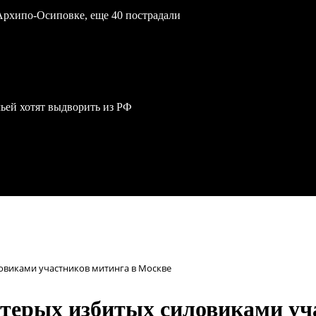
Архипо-Осиповке, еще 40 пострадали
мьей хотят выдворить из РФ
овиками участников митинга в Москве
стерых избитых силовиками уч