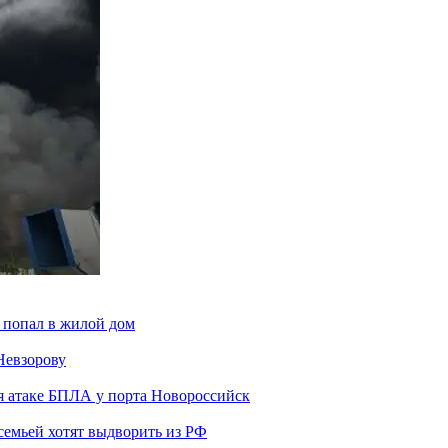
 попал в жилой дом
Невзорову
я атаке БПЛА у порта Новороссийск
семьей хотят выдворить из РФ