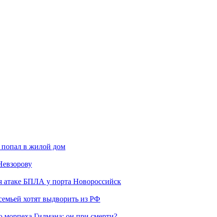
 попал в жилой дом
Невзорову
я атаке БПЛА у порта Новороссийск
семьей хотят выдворить из РФ
морпеха Гилмана: он при смерти?