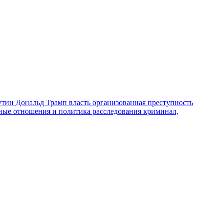
утин
Дональд Трамп
власть
организованная преступность
ные отношения и политика
расследования
криминал,