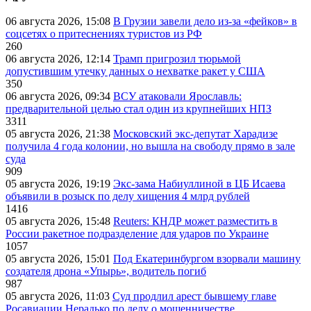
06 августа 2026, 15:08
В Грузии завели дело из-за «фейков» в
соцсетях о притеснениях туристов из РФ
260
06 августа 2026, 12:14
Трамп пригрозил тюрьмой
допустившим утечку данных о нехватке ракет у США
350
06 августа 2026, 09:34
ВСУ атаковали Ярославль:
предварительной целью стал один из крупнейших НПЗ
3311
05 августа 2026, 21:38
Московский экс-депутат Харадизе
получила 4 года колонии, но вышла на свободу прямо в зале
суда
909
05 августа 2026, 19:19
Экс-зама Набиуллиной в ЦБ Исаева
объявили в розыск по делу хищения 4 млрд рублей
1416
05 августа 2026, 15:48
Reuters: КНДР может разместить в
России ракетное подразделение для ударов по Украине
1057
05 августа 2026, 15:01
Под Екатеринбургом взорвали машину
создателя дрона «Упырь», водитель погиб
987
05 августа 2026, 11:03
Суд продлил арест бывшему главе
Росавиации Нерадько по делу о мошенничестве