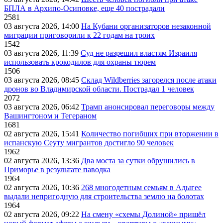
БПЛА в Архипо-Осиповке, еще 40 пострадали
2581
03 августа 2026, 14:00
На Кубани организаторов незаконной
миграции приговорили к 22 годам на троих
1542
03 августа 2026, 11:39
Суд не разрешил властям Израиля
использовать крокодилов для охраны тюрем
1506
03 августа 2026, 08:45
Склад Wildberries загорелся после атаки
дронов во Владимирской области. Пострадал 1 человек
2072
03 августа 2026, 06:42
Трамп анонсировал переговоры между
Вашингтоном и Тегераном
1681
02 августа 2026, 15:41
Количество погибших при вторжении в
испанскую Сеуту мигрантов достигло 90 человек
1962
02 августа 2026, 13:36
Два моста за сутки обрушились в
Приморье в результате паводка
1964
02 августа 2026, 10:36
268 многодетным семьям в Адыгее
выдали непригодную для строительства землю на болотах
1964
02 августа 2026, 09:22
На смену «схемы Долиной» пришёл