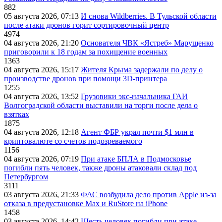
882
05 августа 2026, 07:13
И снова Wildberries. В Тульской области
после атаки дронов горит сортировочный центр
4974
04 августа 2026, 21:20
Основателя ЧВК «Ястреб» Марущенко
приговорили к 18 годам за похищение военных
1363
04 августа 2026, 15:17
Жителя Крыма задержали по делу о
производстве дронов при помощи 3D‑принтера
1255
04 августа 2026, 13:52
Грузовики экс-начальника ГАИ
Волгоградской области выставили на торги после дела о
взятках
1875
04 августа 2026, 12:18
Агент ФБР украл почти $1 млн в
криптовалюте со счетов подозреваемого
1156
04 августа 2026, 07:19
При атаке БПЛА в Подмосковье
погибли пять человек, также дроны атаковали склад под
Петербургом
3111
03 августа 2026, 21:33
ФАС возбудила дело против Apple из-за
отказа в предустановке Max и RuStore на iPhone
1458
03 августа 2026, 14:42
Шесть человек погибли при атаке