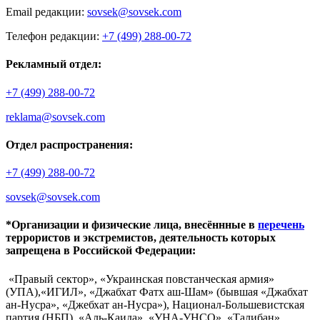
Email редакции:
sovsek@sovsek.com
Телефон редакции:
+7 (499) 288-00-72
Рекламный отдел:
+7 (499) 288-00-72
reklama@sovsek.com
Отдел распространения:
+7 (499) 288-00-72
sovsek@sovsek.com
*Организации и физические лица, внесённные в
перечень
террористов и экстремистов, деятельность которых
запрещена в Российской Федерации:
«Правый сектор», «Украинская повстанческая армия»
(УПА),«ИГИЛ», «Джабхат Фатх аш-Шам» (бывшая «Джабхат
ан-Нусра», «Джебхат ан-Нусра»), Национал-Большевистская
партия (НБП), «Аль-Каида», «УНА-УНСО», «Талибан»,