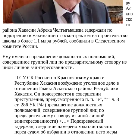
ву
Ас
киз
ско
го
района Хакасии Абрека Челтыгмашева задержали по
подозрению в махинации с госконтрактом на строительство
школы в более 1,1 млрд рублей, сообщили в Следственном
комитете России.
Ему вменяют превышение должностных полномочий,
совершенное группой лиц по предварительному сговору из
иной личной заинтересованности.
"ГСУ СК России по Красноярскому краю и
Республике Хакасия возбуждено уголовное дело в
отношении Главы Аскизского района Республики
Хакасия. Он подозревается в совершении
преступления, предусмотренного п. п. "е", "г" ч. 3
ст. 286 УК РФ (превышение должностных
полномочий, совершенное группой лиц по
предварительному сговору из иной личной
заинтересованности) <…> Подозреваемый
задержан, следствие намерено ходатайствовать
перед судом об избрании в отношении него меры