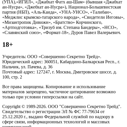
(УПА),«ИГИЛ», «Джабхат Фатх аш-Шам» (бывшая «Джабхат
ан-Нусра», «Джебхат ан-Нусра»), Национал-Большевистская
партия (НБП), «Аль-Каида», «УНА-УНСО», «Талибан»,
«Меджлис крымско-татарского народа», «Свидетели Иеговы»,
«Мизантропик Дивижн», «Братство» Корчинского,
«Артподготовка», «Тризуб им. Степана Бандеры», «НСО»,
«Славянский союз», «Формат-18», Дуров Павел Валерьевич.
18+
Учредитель: ООО «Совершенно Секретно Трейд».
Юридический адрес: 360051, Кабардино-Балкарская Респ., г.
Нальчик, ул. Пачева, д. 36
Почтовый адрес: 127247, г. Москва, Дмитровское шоссе, д.
100, стр. 2
Все права защищены. Копирование и использование
материалов запрещено, частичное цитирование возможно
только при условии гиперссылки на сайт.
Copyright © 1989-2026. ООО "Совершенно Секретно Трейд".
Свидетельство о регистрации ЭЛ № ФС 77-79634 от
25.12.2020 г., выдано Федеральной службой по надзору в
сфере связи, информационных технологий и массовых
коммуникаций.