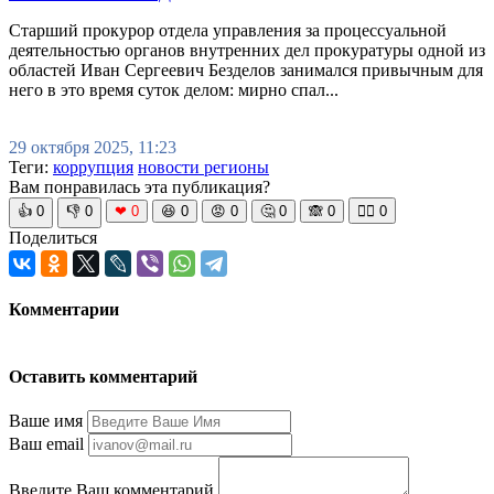
Старший прокурор отдела управления за процессуальной
деятельностью органов внутренних дел прокуратуры одной из
областей Иван Сергеевич Безделов занимался привычным для
него в это время суток делом: мирно спал...
29 октября 2025, 11:23
Теги:
коррупция
новости регионы
Вам понравилась эта публикация?
👍
0
👎
0
❤
0
😆
0
😡
0
🤔
0
🙈
0
🧘‍♀️
0
Поделиться
Комментарии
Оставить комментарий
Ваше имя
Ваш email
Введите Ваш комментарий