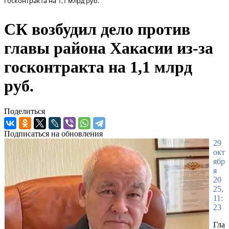
госконтракта на 1,1 млрд руб.
СК возбудил дело против
главы района Хакасии из-за
госконтракта на 1,1 млрд
руб.
Поделиться
Подписаться на обновления
29
окт
ябр
я
20
25,
11:
23
Гла