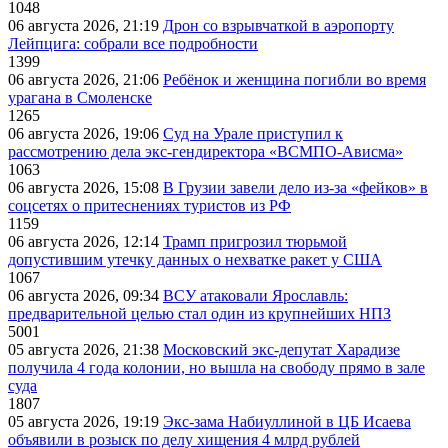
1048
06 августа 2026, 21:19
Дрон со взрывчаткой в аэропорту
Лейпцига: собрали все подробности
1399
06 августа 2026, 21:06
Ребёнок и женщина погибли во время
урагана в Смоленске
1265
06 августа 2026, 19:06
Суд на Урале приступил к
рассмотрению дела экс-гендиректора «ВСМПО-Ависма»
1063
06 августа 2026, 15:08
В Грузии завели дело из-за «фейков» в
соцсетях о притеснениях туристов из РФ
1159
06 августа 2026, 12:14
Трамп пригрозил тюрьмой
допустившим утечку данных о нехватке ракет у США
1067
06 августа 2026, 09:34
ВСУ атаковали Ярославль:
предварительной целью стал один из крупнейших НПЗ
5001
05 августа 2026, 21:38
Московский экс-депутат Харадизе
получила 4 года колонии, но вышла на свободу прямо в зале
суда
1807
05 августа 2026, 19:19
Экс-зама Набиуллиной в ЦБ Исаева
объявили в розыск по делу хищения 4 млрд рублей