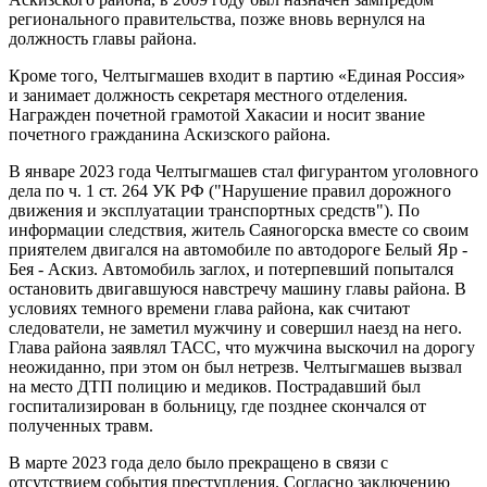
регионального правительства, позже вновь вернулся на
должность главы района.
Кроме того, Челтыгмашев входит в партию «Единая Россия»
и занимает должность секретаря местного отделения.
Награжден почетной грамотой Хакасии и носит звание
почетного гражданина Аскизского района.
В январе 2023 года Челтыгмашев стал фигурантом уголовного
дела по ч. 1 ст. 264 УК РФ ("Нарушение правил дорожного
движения и эксплуатации транспортных средств"). По
информации следствия, житель Саяногорска вместе со своим
приятелем двигался на автомобиле по автодороге Белый Яр -
Бея - Аскиз. Автомобиль заглох, и потерпевший попытался
остановить двигавшуюся навстречу машину главы района. В
условиях темного времени глава района, как считают
следователи, не заметил мужчину и совершил наезд на него.
Глава района заявлял ТАСС, что мужчина выскочил на дорогу
неожиданно, при этом он был нетрезв. Челтыгмашев вызвал
на место ДТП полицию и медиков. Пострадавший был
госпитализирован в больницу, где позднее скончался от
полученных травм.
В марте 2023 года дело было прекращено в связи с
отсутствием события преступления. Согласно заключению