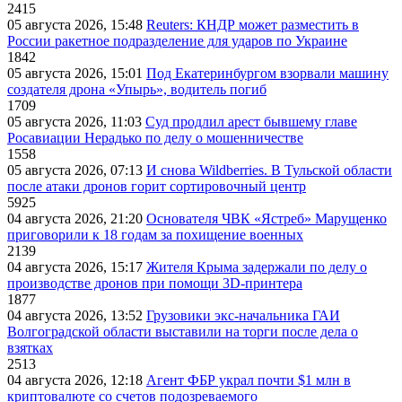
2415
05 августа 2026, 15:48
Reuters: КНДР может разместить в
России ракетное подразделение для ударов по Украине
1842
05 августа 2026, 15:01
Под Екатеринбургом взорвали машину
создателя дрона «Упырь», водитель погиб
1709
05 августа 2026, 11:03
Суд продлил арест бывшему главе
Росавиации Нерадько по делу о мошенничестве
1558
05 августа 2026, 07:13
И снова Wildberries. В Тульской области
после атаки дронов горит сортировочный центр
5925
04 августа 2026, 21:20
Основателя ЧВК «Ястреб» Марущенко
приговорили к 18 годам за похищение военных
2139
04 августа 2026, 15:17
Жителя Крыма задержали по делу о
производстве дронов при помощи 3D‑принтера
1877
04 августа 2026, 13:52
Грузовики экс-начальника ГАИ
Волгоградской области выставили на торги после дела о
взятках
2513
04 августа 2026, 12:18
Агент ФБР украл почти $1 млн в
криптовалюте со счетов подозреваемого