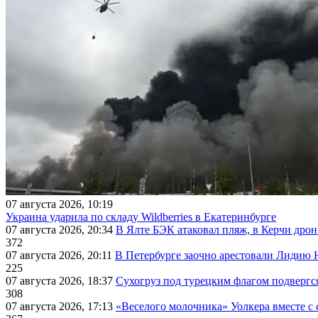
07 августа 2026, 10:19
Украина ударила по складу Wildberries в Екатеринбурге
07 августа 2026, 20:34
В Ялте БЭК атаковал пляж, в Керчи дрон
372
07 августа 2026, 20:11
В Петербурге заочно арестовали Лидию 
225
07 августа 2026, 18:37
Сухогруз под турецким флагом подвергс
308
07 августа 2026, 17:13
«Веселого молочника» Уолкера вместе с 