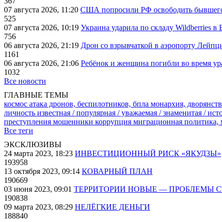
367
07 августа 2026, 11:20
США попросили РФ освободить бывшего 
525
07 августа 2026, 10:19
Украина ударила по складу Wildberries в
756
06 августа 2026, 21:19
Дрон со взрывчаткой в аэропорту Лейпци
1161
06 августа 2026, 21:06
Ребёнок и женщина погибли во время ур
1032
Все новости
ГЛАВНЫЕ ТЕМЫ
космос
атака дронов, беспилотников, бпла
монархия, дворянств
личность известная / популярная / уважаемая / знаменитая / ис
преступления
мошенники
коррупция
миграционная политика,
Все теги
ЭКСКЛЮЗИВЫ
24 марта 2023, 18:23
ИНВЕСТИЦИОННЫЙ РИСК «ЯКУДЗЫ»
193958
13 октября 2023, 09:14
КОВАРНЫЙ ПЛАН
190669
03 июня 2023, 09:01
ТЕРРИТОРИИ НОВЫЕ — ПРОБЛЕМЫ 
190838
09 марта 2023, 08:29
НЕЛЁГКИЕ ДЕНЬГИ
188840