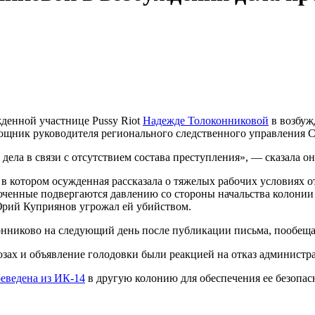
денной участнице Pussy Riot
Надежде Толоконниковой
в возбуж
щник руководителя регионального следственного управления Сл
ела в связи с отсутствием состава преступления», — сказала он
в котором осужденная рассказала о тяжелых рабочих условиях о
енные подвергаются давлению со стороны начальства колонии и 
Юрий Куприянов угрожал ей убийством.
онниково на следующий день после публикации письма, пообеща
зах и объявление голодовки были реакцией на отказ администр
реведена из ИК-14
в другую колонию для обеспечения ее безопасн