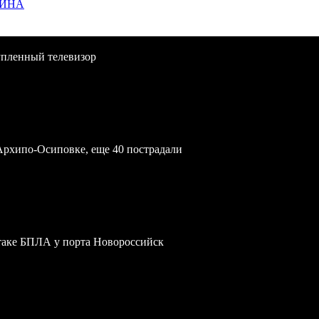
ЩИНА
упленный телевизор
Архипо-Осиповке, еще 40 пострадали
атаке БПЛА у порта Новороссийск