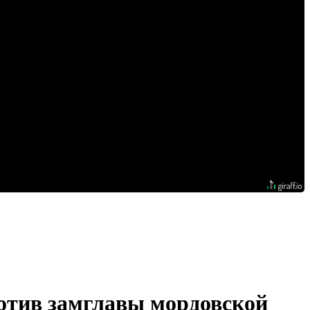
отив замглавы мордовской