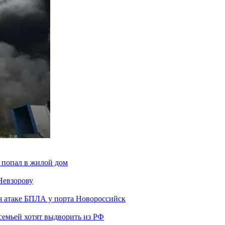
 попал в жилой дом
Невзорову
я атаке БПЛА у порта Новороссийск
семьей хотят выдворить из РФ