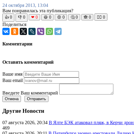
24 октября 2013, 13:04
Вам понравилась эта публикация?
👍
0
👎
0
❤
0
😆
0
😡
0
🤔
0
🙈
0
🧘‍♀️
0
Поделиться
Комментарии
Оставить комментарий
Ваше имя
Ваш email
Введите Ваш комментарий
Отмена
Отправить
Другие Новости
07 августа 2026, 20:34
В Ялте БЭК атаковал пляж, в Керчи дрон
469
07 августа 2026, 20:11
В Петербурге заочно арестовали Лидию 