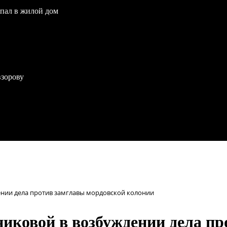
опал в жилой дом
взорову
ении дела против замглавы мордовской колонии
иковой в возбуждении дела пр