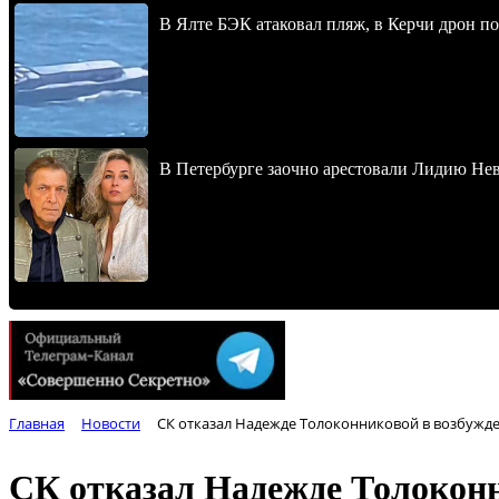
В Ялте БЭК атаковал пляж, в Керчи дрон п
В Петербурге заочно арестовали Лидию Не
Главная
Новости
СК отказал Надежде Толоконниковой в возбужд
СК отказал Надежде Толоконн