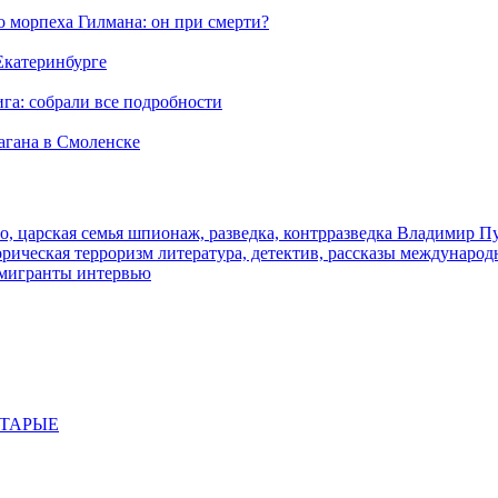
морпеха Гилмана: он при смерти?
 Екатеринбурге
га: собрали все подробности
агана в Смоленске
о, царская семья
шпионаж, разведка, контрразведка
Владимир П
торическая
терроризм
литература, детектив, рассказы
международ
 мигранты
интервью
СТАРЫЕ