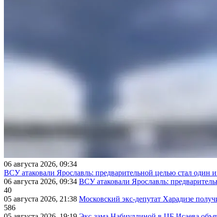
06 августа 2026, 09:34
ВСУ атаковали Ярославль: предварительной целью стал один
06 августа 2026, 09:34
ВСУ атаковали Ярославль: предварител
40
05 августа 2026, 21:38
Московский экс-депутат Харадизе получи
586
05 августа 2026, 19:19
Экс-зама Набиуллиной в ЦБ Исаева объя