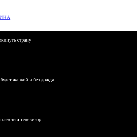
ЩИНА
окинуть страну
будет жаркой и без дождя
упленный телевизор