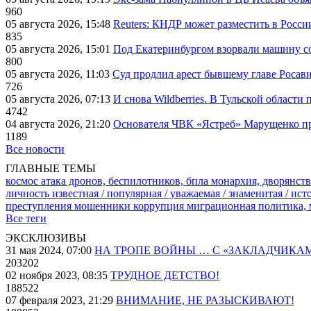
960
05 августа 2026, 15:48
Reuters: КНДР может разместить в Росси
835
05 августа 2026, 15:01
Под Екатеринбургом взорвали машину со
800
05 августа 2026, 11:03
Суд продлил арест бывшему главе Росав
726
05 августа 2026, 07:13
И снова Wildberries. В Тульской области
4742
04 августа 2026, 21:20
Основателя ЧВК «Ястреб» Марущенко пр
1189
Все новости
ГЛАВНЫЕ ТЕМЫ
космос
атака дронов, беспилотников, бпла
монархия, дворянств
личность известная / популярная / уважаемая / знаменитая / ис
преступления
мошенники
коррупция
миграционная политика,
Все теги
ЭКСКЛЮЗИВЫ
31 мая 2024, 07:00
НА ТРОПЕ ВОЙНЫ … С «ЗАКЛАДЧИКА
203202
02 ноября 2023, 08:35
ТРУДНОЕ ДЕТСТВО!
188522
07 февраля 2023, 21:29
ВНИМАНИЕ, НЕ РАЗЫСКИВАЮТ!