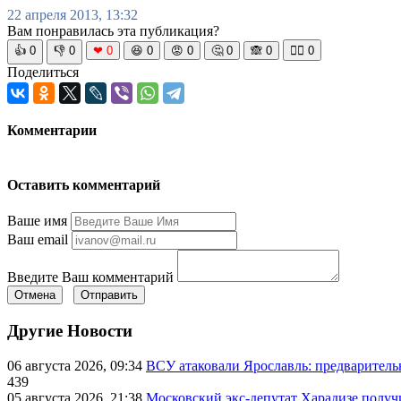
22 апреля 2013, 13:32
Вам понравилась эта публикация?
👍
0
👎
0
❤
0
😆
0
😡
0
🤔
0
🙈
0
🧘‍♀️
0
Поделиться
Комментарии
Оставить комментарий
Ваше имя
Ваш email
Введите Ваш комментарий
Отмена
Отправить
Другие Новости
06 августа 2026, 09:34
ВСУ атаковали Ярославль: предварител
439
05 августа 2026, 21:38
Московский экс-депутат Харадизе получи