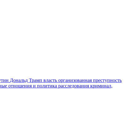
утин
Дональд Трамп
власть
организованная преступность
ные отношения и политика
расследования
криминал,