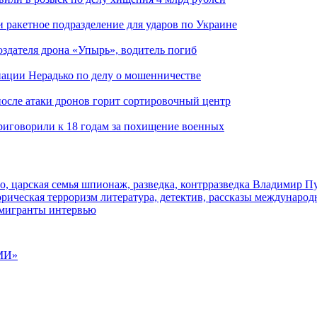
и ракетное подразделение для ударов по Украине
здателя дрона «Упырь», водитель погиб
иации Нерадько по делу о мошенничестве
 после атаки дронов горит сортировочный центр
иговорили к 18 годам за похищение военных
о, царская семья
шпионаж, разведка, контрразведка
Владимир П
торическая
терроризм
литература, детектив, рассказы
международ
 мигранты
интервью
МИ»