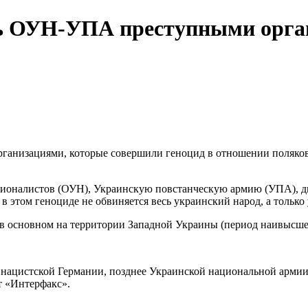
ь ОУН-УПА преступными орга
низациями, которые совершили геноцид в отношении поляков в 
ционалистов (ОУН), Украинскую повстанческую армию (УПА), 
в этом геноциде не обвиняется весь украинский народ, а тольк
в основном на территории Западной Украины (период наивысшей
ацистской Германии, позднее Украинской национальной армии 
т «Интерфакс».