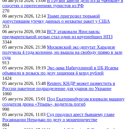
06 августа 2026, 15:08
В Грузии завели дело из-за «фейков» в
соцсетях о притеснениях туристов из РФ
270
06 августа 2026, 12:14
Трамп пригрозил тюрьмой
допустившим утечку данных о нехватке ракет у США
353
06 августа 2026, 09:34
ВСУ атаковали Ярославль:
предварительной целью стал один из крупнейших НПЗ
3344
05 августа 2026, 21:38
Московский экс-депутат Харадизе
получила 4 года колонии, но вышла на свободу прямо в зале
суда
913
05 августа 2026, 19:19
Экс-зама Набиуллиной в ЦБ Исаева
объявили в розыск по делу хищения 4 млрд рублей
1424
05 августа 2026, 15:48
Reuters: КНДР может разместить в
России ракетное подразделение для ударов по Украине
1060
05 августа 2026, 15:01
Под Екатеринбургом взорвали машину
создателя дрона «Упырь», водитель погиб
990
05 августа 2026, 11:03
Суд продлил арест бывшему главе
Росавиации Нерадько по делу о мошенничестве
884