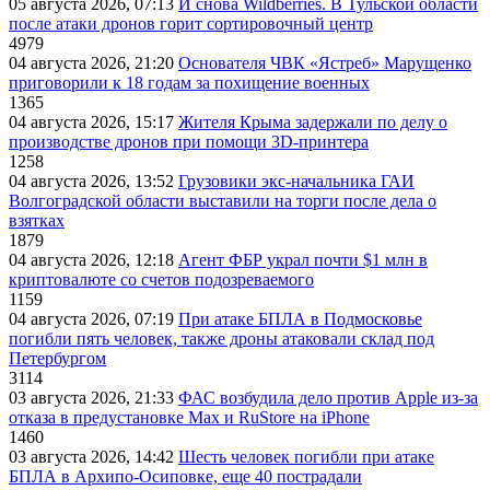
05 августа 2026, 07:13
И снова Wildberries. В Тульской области
после атаки дронов горит сортировочный центр
4979
04 августа 2026, 21:20
Основателя ЧВК «Ястреб» Марущенко
приговорили к 18 годам за похищение военных
1365
04 августа 2026, 15:17
Жителя Крыма задержали по делу о
производстве дронов при помощи 3D‑принтера
1258
04 августа 2026, 13:52
Грузовики экс-начальника ГАИ
Волгоградской области выставили на торги после дела о
взятках
1879
04 августа 2026, 12:18
Агент ФБР украл почти $1 млн в
криптовалюте со счетов подозреваемого
1159
04 августа 2026, 07:19
При атаке БПЛА в Подмосковье
погибли пять человек, также дроны атаковали склад под
Петербургом
3114
03 августа 2026, 21:33
ФАС возбудила дело против Apple из-за
отказа в предустановке Max и RuStore на iPhone
1460
03 августа 2026, 14:42
Шесть человек погибли при атаке
БПЛА в Архипо-Осиповке, еще 40 пострадали