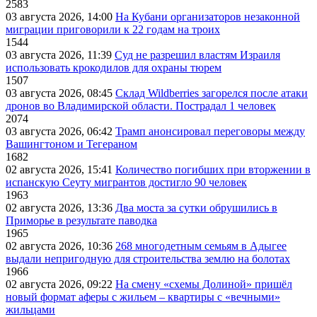
2583
03 августа 2026, 14:00
На Кубани организаторов незаконной
миграции приговорили к 22 годам на троих
1544
03 августа 2026, 11:39
Суд не разрешил властям Израиля
использовать крокодилов для охраны тюрем
1507
03 августа 2026, 08:45
Склад Wildberries загорелся после атаки
дронов во Владимирской области. Пострадал 1 человек
2074
03 августа 2026, 06:42
Трамп анонсировал переговоры между
Вашингтоном и Тегераном
1682
02 августа 2026, 15:41
Количество погибших при вторжении в
испанскую Сеуту мигрантов достигло 90 человек
1963
02 августа 2026, 13:36
Два моста за сутки обрушились в
Приморье в результате паводка
1965
02 августа 2026, 10:36
268 многодетным семьям в Адыгее
выдали непригодную для строительства землю на болотах
1966
02 августа 2026, 09:22
На смену «схемы Долиной» пришёл
новый формат аферы с жильем – квартиры с «вечными»
жильцами