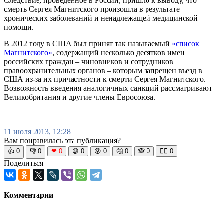
Следствие, проведенное в России, пришло к выводу, что
смерть Сергея Магнитского произошла в результате
хронических заболеваний и ненадлежащей медицинской
помощи.
В 2012 году в США был принят так называемый
«список
Магнитского»
, содержащий несколько десятков имен
российских граждан – чиновников и сотрудников
правоохранительных органов – которым запрещен въезд в
США из-за их причастности к смерти Сергея Магнитского.
Возвожность введения аналогичных санкций рассматривают
Великобритания и другие члены Евросоюза.
11 июля 2013, 12:28
Вам понравилась эта публикация?
👍
0
👎
0
❤
0
😆
0
😡
0
🤔
0
🙈
0
🧘‍♀️
0
Поделиться
Комментарии