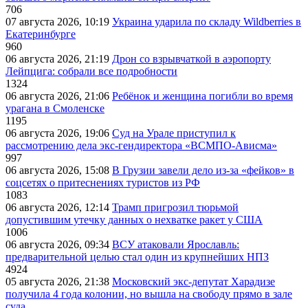
706
07 августа 2026, 10:19
Украина ударила по складу Wildberries в
Екатеринбурге
960
06 августа 2026, 21:19
Дрон со взрывчаткой в аэропорту
Лейпцига: собрали все подробности
1324
06 августа 2026, 21:06
Ребёнок и женщина погибли во время
урагана в Смоленске
1195
06 августа 2026, 19:06
Суд на Урале приступил к
рассмотрению дела экс-гендиректора «ВСМПО-Ависма»
997
06 августа 2026, 15:08
В Грузии завели дело из-за «фейков» в
соцсетях о притеснениях туристов из РФ
1083
06 августа 2026, 12:14
Трамп пригрозил тюрьмой
допустившим утечку данных о нехватке ракет у США
1006
06 августа 2026, 09:34
ВСУ атаковали Ярославль:
предварительной целью стал один из крупнейших НПЗ
4924
05 августа 2026, 21:38
Московский экс-депутат Харадизе
получила 4 года колонии, но вышла на свободу прямо в зале
суда