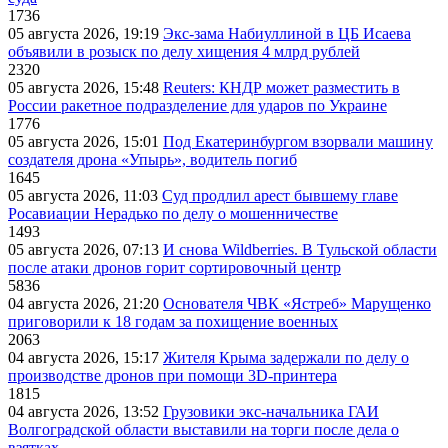
1736
05 августа 2026, 19:19
Экс-зама Набиуллиной в ЦБ Исаева
объявили в розыск по делу хищения 4 млрд рублей
2320
05 августа 2026, 15:48
Reuters: КНДР может разместить в
России ракетное подразделение для ударов по Украине
1776
05 августа 2026, 15:01
Под Екатеринбургом взорвали машину
создателя дрона «Упырь», водитель погиб
1645
05 августа 2026, 11:03
Суд продлил арест бывшему главе
Росавиации Нерадько по делу о мошенничестве
1493
05 августа 2026, 07:13
И снова Wildberries. В Тульской области
после атаки дронов горит сортировочный центр
5836
04 августа 2026, 21:20
Основателя ЧВК «Ястреб» Марущенко
приговорили к 18 годам за похищение военных
2063
04 августа 2026, 15:17
Жителя Крыма задержали по делу о
производстве дронов при помощи 3D‑принтера
1815
04 августа 2026, 13:52
Грузовики экс-начальника ГАИ
Волгоградской области выставили на торги после дела о
взятках