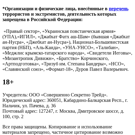
*Организации и физические лица, внесённные в
перечень
террористов и экстремистов, деятельность которых
запрещена в Российской Федерации:
«Правый сектор», «Украинская повстанческая армия»
(УПА),«ИГИЛ», «Джабхат Фатх аш-Шам» (бывшая «Джабхат
ан-Нусра», «Джебхат ан-Нусра»), Национал-Большевистская
партия (НБП), «Аль-Каида», «УНА-УНСО», «Талибан»,
«Меджлис крымско-татарского народа», «Свидетели Иеговы»,
«Мизантропик Дивижн», «Братство» Корчинского,
«Артподготовка», «Тризуб им. Степана Бандеры», «НСО»,
«Славянский союз», «Формат-18», Дуров Павел Валерьевич.
18+
Учредитель: ООО «Совершенно Секретно Трейд».
Юридический адрес: 360051, Кабардино-Балкарская Респ., г.
Нальчик, ул. Пачева, д. 36
Почтовый адрес: 127247, г. Москва, Дмитровское шоссе, д.
100, стр. 2
Все права защищены. Копирование и использование
материалов запрещено, частичное цитирование возможно