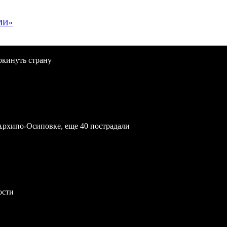
МИ»
окинуть страну
Архипо-Осиповке, еще 40 пострадали
ости