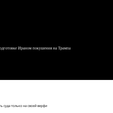
одготовке Ираном покушения на Трампа
ь суда только на своей верфи