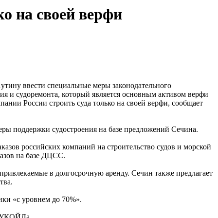
ко на своей верфи
утину ввести специальные меры законодательного
ния и судоремонта, который является основным активом верфи
мпании России строить суда только на своей верфи, сообщает
еры поддержки судостроения на базе предложений Сечина.
аказов российских компаний на строительство судов и морской
азов на базе ДЦСС.
, привлекаемые в долгосрочную аренду. Сечин также предлагает
ства.
ики «с уровнем до 70%».
 ЛУКОЙЛа.