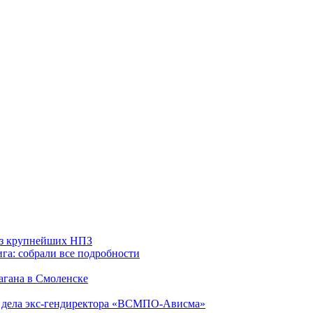
 из крупнейших НПЗ
га: собрали все подробности
агана в Смоленске
ю дела экс-гендиректора «ВСМПО-Ависма»