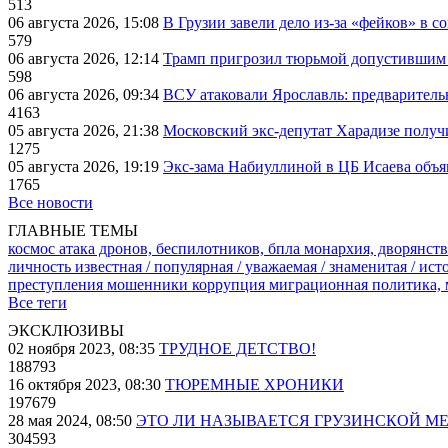
513
06 августа 2026, 15:08
В Грузии завели дело из-за «фейков» в с
579
06 августа 2026, 12:14
Трамп пригрозил тюрьмой допустившим 
598
06 августа 2026, 09:34
ВСУ атаковали Ярославль: предварител
4163
05 августа 2026, 21:38
Московский экс-депутат Харадизе получи
1275
05 августа 2026, 19:19
Экс-зама Набиуллиной в ЦБ Исаева объя
1765
Все новости
ГЛАВНЫЕ ТЕМЫ
космос
атака дронов, беспилотников, бпла
монархия, дворянств
личность известная / популярная / уважаемая / знаменитая / ис
преступления
мошенники
коррупция
миграционная политика,
Все теги
ЭКСКЛЮЗИВЫ
02 ноября 2023, 08:35
ТРУДНОЕ ДЕТСТВО!
188793
16 октября 2023, 08:30
ТЮРЕМНЫЕ ХРОНИКИ
197679
28 мая 2024, 08:50
ЭТО ЛИ НАЗЫВАЕТСЯ ГРУЗИНСКОЙ М
304593