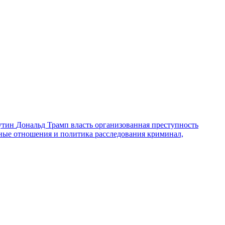
утин
Дональд Трамп
власть
организованная преступность
ные отношения и политика
расследования
криминал,