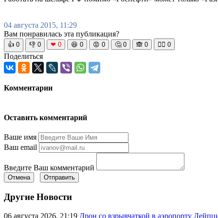
04 августа 2015, 11:29
Вам понравилась эта публикация?
👍
0
👎
0
❤
0
😆
0
😡
0
🤔
0
🙈
0
🧘‍♀️
0
Поделиться
Комментарии
Оставить комментарий
Ваше имя
Ваш email
Введите Ваш комментарий
Отмена
Отправить
Другие Новости
06 августа 2026, 21:19
Дрон со взрывчаткой в аэропорту Лейпци