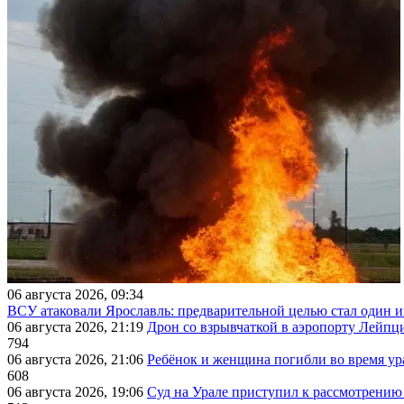
06 августа 2026, 09:34
ВСУ атаковали Ярославль: предварительной целью стал один
06 августа 2026, 21:19
Дрон со взрывчаткой в аэропорту Лейпци
794
06 августа 2026, 21:06
Ребёнок и женщина погибли во время ур
608
06 августа 2026, 19:06
Суд на Урале приступил к рассмотрени