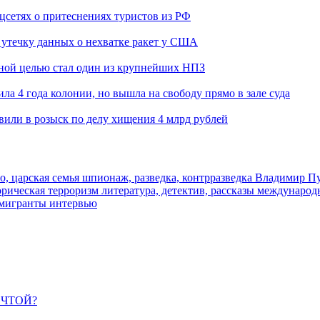
оцсетях о притеснениях туристов из РФ
утечку данных о нехватке ракет у США
ьной целью стал один из крупнейших НПЗ
ла 4 года колонии, но вышла на свободу прямо в зале суда
вили в розыск по делу хищения 4 млрд рублей
о, царская семья
шпионаж, разведка, контрразведка
Владимир П
торическая
терроризм
литература, детектив, рассказы
международ
 мигранты
интервью
ЕЧТОЙ?