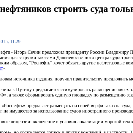
нефтяников строить суда толь
2015, 11:29
нефти» Игорь Сечин предложил президенту России Владимиру П
ания для загрузки заказами Дальневосточного центра судострое
аким образом, “Роснефть” хочет обязать другие нефтегазовые ко
нт
».
словам источника издания, поручил правительству предложить м
ечина к Путину предлагается стимулировать размещение «всех з
РФ», а также сформировать единую площадку по размещению зак
 «Роснефть» предлагает размещать на своей верфи заказ на суда
ог на имущество за использование судов иностранного производ
овые лицензии: включение в условия локализации морской техн
пром», но обсуждается допуск и других компаний, в частности