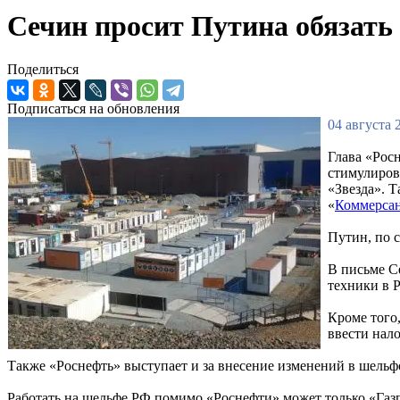
Сечин просит Путина обязать 
Поделиться
Подписаться на обновления
04 августа 
Глава «Рос
стимулиров
«Звезда». Т
«
Коммерса
Путин, по 
В письме С
техники в 
Кроме того,
ввести нал
Также «Роснефть» выступает и за внесение изменений в шельф
Работать на шельфе РФ помимо «Роснефти» может только «Газ