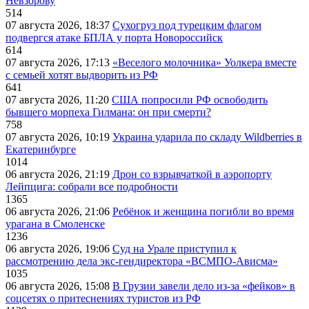
Невзорову
514
07 августа 2026, 18:37
Сухогруз под турецким флагом
подвергся атаке БПЛА у порта Новороссийск
614
07 августа 2026, 17:13
«Веселого молочника» Уолкера вместе
с семьей хотят выдворить из РФ
641
07 августа 2026, 11:20
США попросили РФ освободить
бывшего морпеха Гилмана: он при смерти?
758
07 августа 2026, 10:19
Украина ударила по складу Wildberries в
Екатеринбурге
1014
06 августа 2026, 21:19
Дрон со взрывчаткой в аэропорту
Лейпцига: собрали все подробности
1365
06 августа 2026, 21:06
Ребёнок и женщина погибли во время
урагана в Смоленске
1236
06 августа 2026, 19:06
Суд на Урале приступил к
рассмотрению дела экс-гендиректора «ВСМПО-Ависма»
1035
06 августа 2026, 15:08
В Грузии завели дело из-за «фейков» в
соцсетях о притеснениях туристов из РФ