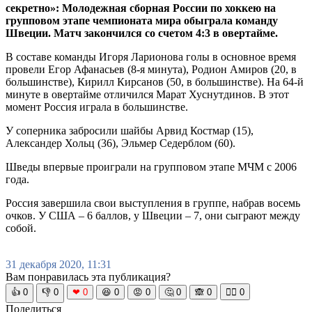
секретно»: Молодежная сборная России по хоккею на
групповом этапе чемпионата мира обыграла команду
Швеции. Матч закончился со счетом 4:3 в овертайме.
В составе команды Игоря Ларионова голы в основное время
провели Егор Афанасьев (8-я минута), Родион Амиров (20, в
большинстве), Кирилл Кирсанов (50, в большинстве). На 64-й
минуте в овертайме отличился Марат Хуснутдинов. В этот
момент Россия играла в большинстве.
У соперника забросили шайбы Арвид Костмар (15),
Александер Хольц (36), Эльмер Седерблом (60).
Шведы впервые проиграли на групповом этапе МЧМ с 2006
года.
Россия завершила свои выступления в группе, набрав восемь
очков. У США – 6 баллов, у Швеции – 7, они сыграют между
собой.
31 декабря 2020, 11:31
Вам понравилась эта публикация?
👍
0
👎
0
❤
0
😆
0
😡
0
🤔
0
🙈
0
🧘‍♀️
0
Поделиться