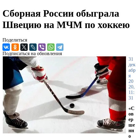
Сборная России обыграла
Швецию на МЧМ по хоккею
Поделиться
Подписаться на обновления
31
дек
абр
я
20
20,
11:
31
«С
ов
ер
ше
нн
о