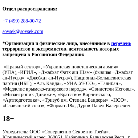
Отдел распространения:
+7 (499) 288-00-72
sovsek@sovsek.com
*Организации и физические лица, внесённные в
перечень
террористов и экстремистов, деятельность которых
запрещена в Российской Федерации:
«Правый сектор», «Украинская повстанческая армия»
(УПА),«ИГИЛ», «Джабхат Фатх аш-Шам» (бывшая «Джабхат
ан-Нусра», «Джебхат ан-Нусра»), Национал-Большевистская
партия (НБП), «Аль-Каида», «УНА-УНСО», «Талибан»,
«Меджлис крымско-татарского народа», «Свидетели Иеговы»,
«Мизантропик Дивижн», «Братство» Корчинского,
«Артподготовка», «Тризуб им. Степана Бандеры», «НСО»,
«Славянский союз», «Формат-18», Дуров Павел Валерьевич.
18+
Учредитель: ООО «Совершенно Секретно Трейд».
Юридический адрес: 360051, Кабардино-Балкарская Респ., г.