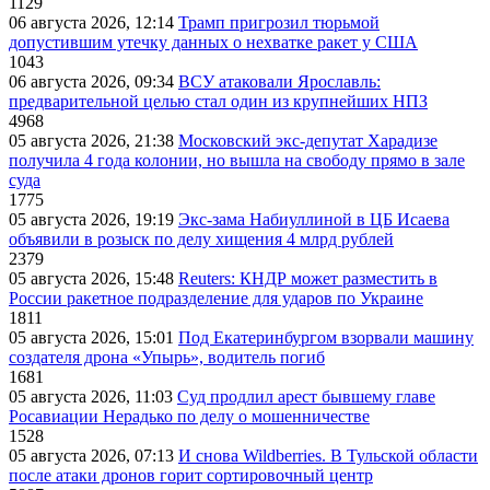
1129
06 августа 2026, 12:14
Трамп пригрозил тюрьмой
допустившим утечку данных о нехватке ракет у США
1043
06 августа 2026, 09:34
ВСУ атаковали Ярославль:
предварительной целью стал один из крупнейших НПЗ
4968
05 августа 2026, 21:38
Московский экс-депутат Харадизе
получила 4 года колонии, но вышла на свободу прямо в зале
суда
1775
05 августа 2026, 19:19
Экс-зама Набиуллиной в ЦБ Исаева
объявили в розыск по делу хищения 4 млрд рублей
2379
05 августа 2026, 15:48
Reuters: КНДР может разместить в
России ракетное подразделение для ударов по Украине
1811
05 августа 2026, 15:01
Под Екатеринбургом взорвали машину
создателя дрона «Упырь», водитель погиб
1681
05 августа 2026, 11:03
Суд продлил арест бывшему главе
Росавиации Нерадько по делу о мошенничестве
1528
05 августа 2026, 07:13
И снова Wildberries. В Тульской области
после атаки дронов горит сортировочный центр