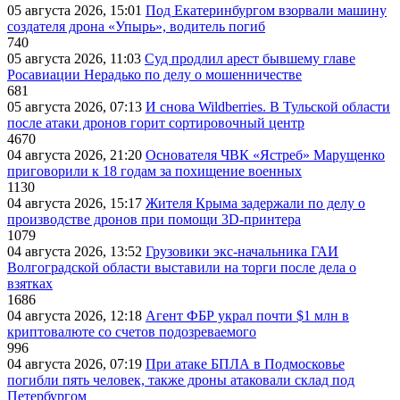
05 августа 2026, 15:01
Под Екатеринбургом взорвали машину
создателя дрона «Упырь», водитель погиб
740
05 августа 2026, 11:03
Суд продлил арест бывшему главе
Росавиации Нерадько по делу о мошенничестве
681
05 августа 2026, 07:13
И снова Wildberries. В Тульской области
после атаки дронов горит сортировочный центр
4670
04 августа 2026, 21:20
Основателя ЧВК «Ястреб» Марущенко
приговорили к 18 годам за похищение военных
1130
04 августа 2026, 15:17
Жителя Крыма задержали по делу о
производстве дронов при помощи 3D‑принтера
1079
04 августа 2026, 13:52
Грузовики экс-начальника ГАИ
Волгоградской области выставили на торги после дела о
взятках
1686
04 августа 2026, 12:18
Агент ФБР украл почти $1 млн в
криптовалюте со счетов подозреваемого
996
04 августа 2026, 07:19
При атаке БПЛА в Подмосковье
погибли пять человек, также дроны атаковали склад под
Петербургом