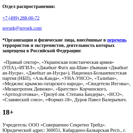
Отдел распространения:
+7 (499) 288-00-72
sovsek@sovsek.com
*Организации и физические лица, внесённные в
перечень
террористов и экстремистов, деятельность которых
запрещена в Российской Федерации:
«Правый сектор», «Украинская повстанческая армия»
(УПА),«ИГИЛ», «Джабхат Фатх аш-Шам» (бывшая «Джабхат
ан-Нусра», «Джебхат ан-Нусра»), Национал-Большевистская
партия (НБП), «Аль-Каида», «УНА-УНСО», «Талибан»,
«Меджлис крымско-татарского народа», «Свидетели Иеговы»,
«Мизантропик Дивижн», «Братство» Корчинского,
«Артподготовка», «Тризуб им. Степана Бандеры», «НСО»,
«Славянский союз», «Формат-18», Дуров Павел Валерьевич.
18+
Учредитель: ООО «Совершенно Секретно Трейд».
Юридический адрес: 360051, Кабардино-Балкарская Респ., г.