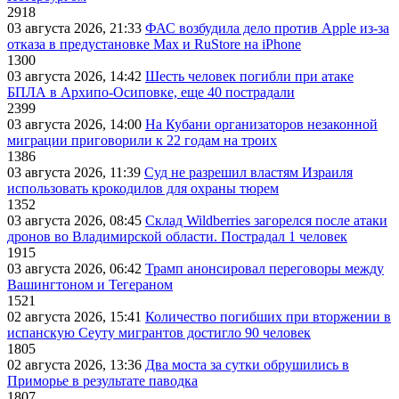
2918
03 августа 2026, 21:33
ФАС возбудила дело против Apple из-за
отказа в предустановке Max и RuStore на iPhone
1300
03 августа 2026, 14:42
Шесть человек погибли при атаке
БПЛА в Архипо-Осиповке, еще 40 пострадали
2399
03 августа 2026, 14:00
На Кубани организаторов незаконной
миграции приговорили к 22 годам на троих
1386
03 августа 2026, 11:39
Суд не разрешил властям Израиля
использовать крокодилов для охраны тюрем
1352
03 августа 2026, 08:45
Склад Wildberries загорелся после атаки
дронов во Владимирской области. Пострадал 1 человек
1915
03 августа 2026, 06:42
Трамп анонсировал переговоры между
Вашингтоном и Тегераном
1521
02 августа 2026, 15:41
Количество погибших при вторжении в
испанскую Сеуту мигрантов достигло 90 человек
1805
02 августа 2026, 13:36
Два моста за сутки обрушились в
Приморье в результате паводка
1807