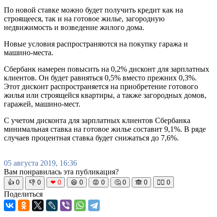
По новой ставке можно будет получить кредит как на
строящееся, так и на готовое жилье, загородную
недвижимость и возведение жилого дома.
Новые условия распространяются на покупку гаража и
машино-места.
Сбербанк намерен повысить на 0,2% дисконт для зарплатных
клиентов. Он будет равняться 0,5% вместо прежних 0,3%.
Этот дисконт распространяется на приобретение готового
жилья или строящейся квартиры, а также загородных домов,
гаражей, машино-мест.
С учетом дисконта для зарплатных клиентов Сбербанка
минимальная ставка на готовое жилье составит 9,1%. В ряде
случаев процентная ставка будет снижаться до 7,6%.
05 августа 2019, 16:36
Вам понравилась эта публикация?
👍
0
👎
0
❤
0
😆
0
😡
0
🤔
0
🙈
0
🧘‍♀️
0
Поделиться