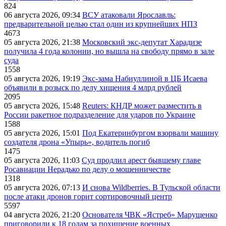
824
06 августа 2026, 09:34
ВСУ атаковали Ярославль:
предварительной целью стал один из крупнейших НПЗ
4673
05 августа 2026, 21:38
Московский экс-депутат Харадизе
получила 4 года колонии, но вышла на свободу прямо в зале
суда
1558
05 августа 2026, 19:19
Экс-зама Набиуллиной в ЦБ Исаева
объявили в розыск по делу хищения 4 млрд рублей
2095
05 августа 2026, 15:48
Reuters: КНДР может разместить в
России ракетное подразделение для ударов по Украине
1588
05 августа 2026, 15:01
Под Екатеринбургом взорвали машину
создателя дрона «Упырь», водитель погиб
1475
05 августа 2026, 11:03
Суд продлил арест бывшему главе
Росавиации Нерадько по делу о мошенничестве
1318
05 августа 2026, 07:13
И снова Wildberries. В Тульской области
после атаки дронов горит сортировочный центр
5597
04 августа 2026, 21:20
Основателя ЧВК «Ястреб» Марущенко
приговорили к 18 годам за похищение военных