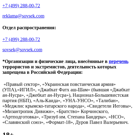
+7 (499) 288-00-72
reklama@sovsek.com
Отдел распространения:
+7 (499) 288-00-72
sovsek@sovsek.com
*Организации и физические лица, внесённные в
перечень
террористов и экстремистов, деятельность которых
запрещена в Российской Федерации:
«Правый сектор», «Украинская повстанческая армия»
(УПА),«ИГИЛ», «Джабхат Фатх аш-Шам» (бывшая «Джабхат
ан-Нусра», «Джебхат ан-Нусра»), Национал-Большевистская
партия (НБП), «Аль-Каида», «УНА-УНСО», «Талибан»,
«Меджлис крымско-татарского народа», «Свидетели Иеговы»,
«Мизантропик Дивижн», «Братство» Корчинского,
«Артподготовка», «Тризуб им. Степана Бандеры», «НСО»,
«Славянский союз», «Формат-18», Дуров Павел Валерьевич.
18+