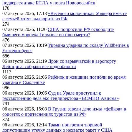
подвергся атаке БПЛА у порта Новороссийск
178
07 августа 2026, 17:13
«Веселого молочника» Уолкера вместе
с семьей хотят выдворить из РФ
274
07 августа 2026, 11:20
США попросили РФ освободить
бывшего морпеха Гилмана: он при смерти?
476
07 августа 2026, 10:19
Украина ударила по складу Wildberries в
Екатеринбурге
686
06 августа 2026, 21:19
Дрон со взрывчаткой в аэропорту
Лейпцига: собрали все подробности
1117
06 августа 2026, 21:06
Ребёнок и женщина погибли во время
урагана в Смоленске
986
06 августа 2026, 19:06
Суд на Урале приступил к
рассмотрению дела экс-гендиректора «ВСМПО-Ависма»
791
06 августа 2026, 15:08
В Грузии завели дело из-за «фейков» в
соцсетях о притеснениях туристов из РФ
874
06 августа 2026, 12:14
Трамп пригрозил тюрьмой
допустившим утечку данных о нехватке ракет у США