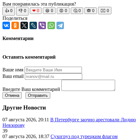
Вам понравилась эта публикация?
👍
0
👎
0
❤
0
😆
0
😡
0
🤔
0
🙈
0
🧘‍♀️
0
Поделиться
Комментарии
Оставить комментарий
Ваше имя
Ваш email
Введите Ваш комментарий
Отмена
Отправить
Другие Новости
07 августа 2026, 20:11
В Петербурге заочно арестовали Лидию
Невзорову
39
07 августа 2026, 18:37
Сухогруз под турецким флагом