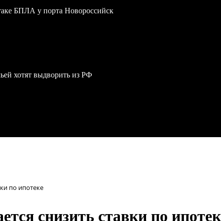
атаке БПЛА у порта Новороссийск
мьей хотят выдворить из РФ
вки по ипотеке
ается снизить ставки по ипотек