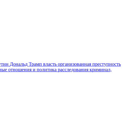
утин
Дональд Трамп
власть
организованная преступность
ные отношения и политика
расследования
криминал,