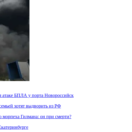
я атаке БПЛА у порта Новороссийск
семьей хотят выдворить из РФ
морпеха Гилмана: он при смерти?
 Екатеринбурге