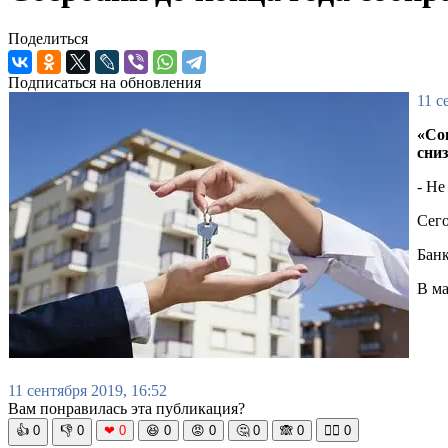
Поделиться
Подписаться на обновления
11 с
«Со
сниз
- Не
Сего
Банк
В ма
11 сентября 2019, 16:52
Вам понравилась эта публикация?
👍
0
👎
0
❤
0
😆
0
😡
0
🤔
0
🙈
0
🧘‍♀️
0