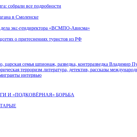
га: собрали все подробности
агана в Смоленске
ю дела экс-гендиректора «ВСМПО-Ависма»
оцсетях о притеснениях туристов из РФ
о, царская семья
шпионаж, разведка, контрразведка
Владимир П
торическая
терроризм
литература, детектив, рассказы
международ
 мигранты
интервью
ИГИ И «ПОДКОВЁРНАЯ» БОРЬБА
СТАРЫЕ