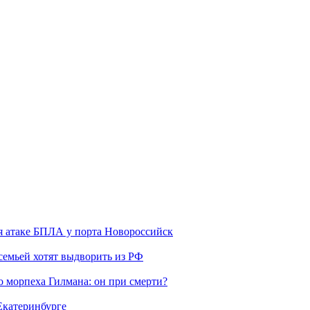
я атаке БПЛА у порта Новороссийск
семьей хотят выдворить из РФ
морпеха Гилмана: он при смерти?
 Екатеринбурге