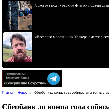
Сухогруз под турецким флагом подвергся 
«Веселого молочника» Уолкера вместе с се
Главная
Новости
Сбербанк до конца года собирается снизить ста
Сбербанк до конца года собир