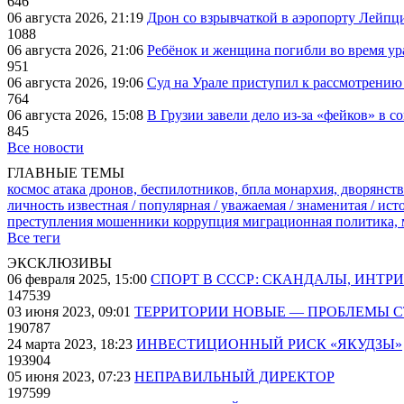
646
06 августа 2026, 21:19
Дрон со взрывчаткой в аэропорту Лейпци
1088
06 августа 2026, 21:06
Ребёнок и женщина погибли во время ур
951
06 августа 2026, 19:06
Суд на Урале приступил к рассмотрени
764
06 августа 2026, 15:08
В Грузии завели дело из-за «фейков» в с
845
Все новости
ГЛАВНЫЕ ТЕМЫ
космос
атака дронов, беспилотников, бпла
монархия, дворянств
личность известная / популярная / уважаемая / знаменитая / ис
преступления
мошенники
коррупция
миграционная политика,
Все теги
ЭКСКЛЮЗИВЫ
06 февраля 2025, 15:00
СПОРТ В СССР: СКАНДАЛЫ, ИНТР
147539
03 июня 2023, 09:01
ТЕРРИТОРИИ НОВЫЕ — ПРОБЛЕМЫ 
190787
24 марта 2023, 18:23
ИНВЕСТИЦИОННЫЙ РИСК «ЯКУДЗЫ»
193904
05 июня 2023, 07:23
НЕПРАВИЛЬНЫЙ ДИРЕКТОР
197599