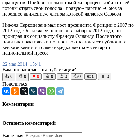
французов. Приблизительно такой же процент избирателей
готовы отдать свой голос за «правую» партию «Союз за
народное движение», членом которой является Саркози.
Николя Саркози занимал пост президента Франции с 2007 по
2012 год. Он также участвовал в выборах 2012 года, но
проиграл их социалисту Франсуа Олланду. После этого
политик практически полностью отказался от публичных
высказываний и только изредка дает комментарии
национальной прессе.
22 мая 2014, 15:41
Вам понравилась эта публикация?
👍
0
👎
0
❤
0
😆
0
😡
0
🤔
0
🙈
0
🧘‍♀️
0
Поделиться
Комментарии
Оставить комментарий
Ваше имя