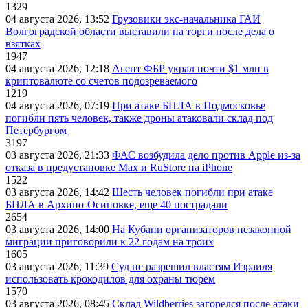
1329
04 августа 2026, 13:52
Грузовики экс-начальника ГАИ
Волгоградской области выставили на торги после дела о
взятках
1947
04 августа 2026, 12:18
Агент ФБР украл почти $1 млн в
криптовалюте со счетов подозреваемого
1219
04 августа 2026, 07:19
При атаке БПЛА в Подмосковье
погибли пять человек, также дроны атаковали склад под
Петербургом
3197
03 августа 2026, 21:33
ФАС возбудила дело против Apple из-за
отказа в предустановке Max и RuStore на iPhone
1522
03 августа 2026, 14:42
Шесть человек погибли при атаке
БПЛА в Архипо-Осиповке, еще 40 пострадали
2654
03 августа 2026, 14:00
На Кубани организаторов незаконной
миграции приговорили к 22 годам на троих
1605
03 августа 2026, 11:39
Суд не разрешил властям Израиля
использовать крокодилов для охраны тюрем
1570
03 августа 2026, 08:45
Склад Wildberries загорелся после атаки