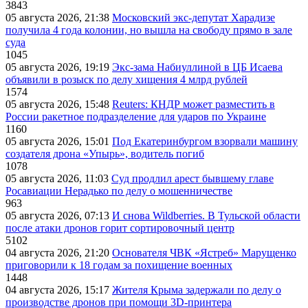
3843
05 августа 2026, 21:38
Московский экс-депутат Харадизе
получила 4 года колонии, но вышла на свободу прямо в зале
суда
1045
05 августа 2026, 19:19
Экс-зама Набиуллиной в ЦБ Исаева
объявили в розыск по делу хищения 4 млрд рублей
1574
05 августа 2026, 15:48
Reuters: КНДР может разместить в
России ракетное подразделение для ударов по Украине
1160
05 августа 2026, 15:01
Под Екатеринбургом взорвали машину
создателя дрона «Упырь», водитель погиб
1078
05 августа 2026, 11:03
Суд продлил арест бывшему главе
Росавиации Нерадько по делу о мошенничестве
963
05 августа 2026, 07:13
И снова Wildberries. В Тульской области
после атаки дронов горит сортировочный центр
5102
04 августа 2026, 21:20
Основателя ЧВК «Ястреб» Марущенко
приговорили к 18 годам за похищение военных
1448
04 августа 2026, 15:17
Жителя Крыма задержали по делу о
производстве дронов при помощи 3D‑принтера