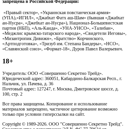
запрещена в Российской Федерации:
«Правый сектор», «Украинская повстанческая армия»
(УПА),«ИГИЛ», «Джабхат Фатх аш-Шам» (бывшая «Джабхат
ан-Нусра», «Джебхат ан-Нусра»), Национал-Большевистская
партия (НБП), «Аль-Каида», «УНА-УНСО», «Талибан»,
«Меджлис крымско-татарского народа», «Свидетели Иеговы»,
«Мизантропик Дивижн», «Братство» Корчинского,
«Артподготовка», «Тризуб им. Степана Бандеры», «НСО»,
«Славянский союз», «Формат-18», Дуров Павел Валерьевич.
18+
Учредитель: ООО «Совершенно Секретно Трейд».
Юридический адрес: 360051, Кабардино-Балкарская Респ., г.
Нальчик, ул. Пачева, д. 36
Почтовый адрес: 127247, г. Москва, Дмитровское шоссе, д.
100, стр. 2
Все права защищены. Копирование и использование
материалов запрещено, частичное цитирование возможно
только при условии гиперссылки на сайт.
Copyright © 1989-2026. ООО "Совершенно Секретно Трейд".