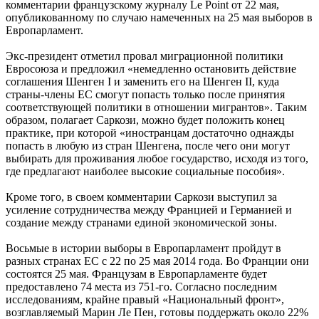
комментарии французскому журналу Le Point от 22 мая,
опубликованному по случаю намеченных на 25 мая выборов в
Европарламент.
Экс-президент отметил провал миграционной политики
Евросоюза и предложил «немедленно остановить действие
соглашения Шенген I и заменить его на Шенген II, куда
страны-члены ЕС смогут попасть только после принятия
соответствующей политики в отношении мигрантов». Таким
образом, полагает Саркози, можно будет положить конец
практике, при которой «иностранцам достаточно однажды
попасть в любую из стран Шенгена, после чего они могут
выбирать для проживания любое государство, исходя из того,
где предлагают наиболее высокие социальные пособия».
Кроме того, в своем комментарии Саркози выступил за
усиление сотрудничества между Францией и Германией и
создание между странами единой экономической зоны.
Восьмые в истории выборы в Европарламент пройдут в
разных странах ЕС с 22 по 25 мая 2014 года. Во Франции они
состоятся 25 мая. Французам в Европарламенте будет
предоставлено 74 места из 751-го. Согласно последним
исследованиям, крайне правый «Национальный фронт»,
возглавляемый Марин Ле Пен, готовы поддержать около 22%