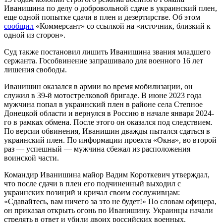
Иванишина по делу о добровольной сдаче в украинский плен,
еще одной попытке сдачи в плен и дезертирстве. Об этом
сообщил
«Коммерсант» со ссылкой на «источник, близкий к
одной из сторон».
Суд также постановил лишить Иванишина звания младшего
сержанта. Гособвинение запрашивало для военного 16 лет
лишения свободы.
Иванишин оказался в армии во время мобилизации, он
служил в 39-й мотострелковой бригаде. В июне 2023 года
мужчина попал в украинский плен в районе села Степное
Донецкой области и вернулся в Россию в начале января 2024-
го в рамках обмена. После этого он оказался под следствием.
По версии обвинения, Иванишин дважды пытался сдаться в
украинский плен. По информации проекта «Окна», во второй
раз — успешный — мужчина сбежал из расположения
воинской части.
Командир Иванишина майор Вадим Короткевич утверждал,
что после сдачи в плен его подчиненный выходил с
украинских позиций и кричал своим сослуживцам:
«Сдавайтесь, вам ничего за это не будет!» По словам офицера,
он приказал открыть огонь по Иванишину. Украинцы начали
стрелять в ответ и убили двоих российских военных.