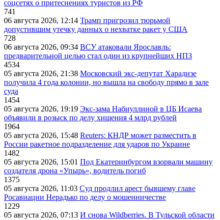
соцсетях о притеснениях туристов из РФ
741
06 августа 2026, 12:14
Трамп пригрозил тюрьмой
допустившим утечку данных о нехватке ракет у США
728
06 августа 2026, 09:34
ВСУ атаковали Ярославль:
предварительной целью стал один из крупнейших НПЗ
4534
05 августа 2026, 21:38
Московский экс-депутат Харадизе
получила 4 года колонии, но вышла на свободу прямо в зале
суда
1454
05 августа 2026, 19:19
Экс-зама Набиуллиной в ЦБ Исаева
объявили в розыск по делу хищения 4 млрд рублей
1964
05 августа 2026, 15:48
Reuters: КНДР может разместить в
России ракетное подразделение для ударов по Украине
1482
05 августа 2026, 15:01
Под Екатеринбургом взорвали машину
создателя дрона «Упырь», водитель погиб
1375
05 августа 2026, 11:03
Суд продлил арест бывшему главе
Росавиации Нерадько по делу о мошенничестве
1229
05 августа 2026, 07:13
И снова Wildberries. В Тульской области