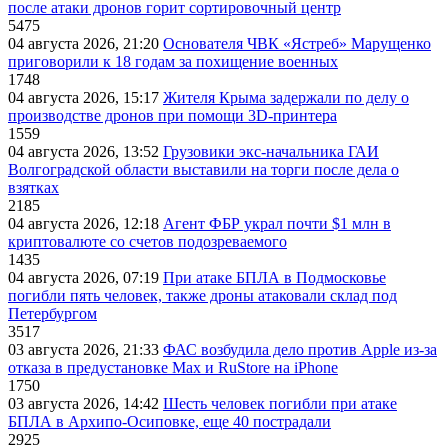
после атаки дронов горит сортировочный центр
5475
04 августа 2026, 21:20
Основателя ЧВК «Ястреб» Марущенко
приговорили к 18 годам за похищение военных
1748
04 августа 2026, 15:17
Жителя Крыма задержали по делу о
производстве дронов при помощи 3D‑принтера
1559
04 августа 2026, 13:52
Грузовики экс-начальника ГАИ
Волгоградской области выставили на торги после дела о
взятках
2185
04 августа 2026, 12:18
Агент ФБР украл почти $1 млн в
криптовалюте со счетов подозреваемого
1435
04 августа 2026, 07:19
При атаке БПЛА в Подмосковье
погибли пять человек, также дроны атаковали склад под
Петербургом
3517
03 августа 2026, 21:33
ФАС возбудила дело против Apple из-за
отказа в предустановке Max и RuStore на iPhone
1750
03 августа 2026, 14:42
Шесть человек погибли при атаке
БПЛА в Архипо-Осиповке, еще 40 пострадали
2925