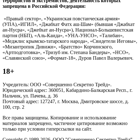
террористов и экстремистов, деятельность которых
запрещена в Российской Федерации:
«Правый сектор», «Украинская повстанческая армия»
(УПА),«ИГИЛ», «Джабхат Фатх аш-Шам» (бывшая «Джабхат
ан-Нусра», «Джебхат ан-Нусра»), Национал-Большевистская
партия (НБП), «Аль-Каида», «УНА-УНСО», «Талибан»,
«Меджлис крымско-татарского народа», «Свидетели Иеговы»,
«Мизантропик Дивижн», «Братство» Корчинского,
«Артподготовка», «Тризуб им. Степана Бандеры», «НСО»,
«Славянский союз», «Формат-18», Дуров Павел Валерьевич.
18+
Учредитель: ООО «Совершенно Секретно Трейд».
Юридический адрес: 360051, Кабардино-Балкарская Респ., г.
Нальчик, ул. Пачева, д. 36
Почтовый адрес: 127247, г. Москва, Дмитровское шоссе, д.
100, стр. 2
Все права защищены. Копирование и использование
материалов запрещено, частичное цитирование возможно
только при условии гиперссылки на сайт.
Copyright © 1989-2026. ООО "Совершенно Секретно Трейд".