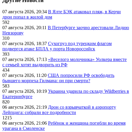
Другие Новости
07 августа 2026, 20:34
В Ялте БЭК атаковал пляж, в Керчи
дрон попал в жилой дом
592
07 августа 2026, 20:11
В Петербурге заочно арестовали Лидию
Невзорову
310
07 августа 2026, 18:37
Сухогруз под турецким флагом
подвергся атаке БПЛА у порта Новороссийск
393
07 августа 2026, 17:13
«Веселого молочника» Уолкера вместе
с семьей хотят выдворить из РФ
434
07 августа 2026, 11:20
США попросили РФ освободить
бывшего морпеха Гилмана: он при смерти?
583
07 августа 2026, 10:19
Украина ударила по складу Wildberries в
Екатеринбурге
820
06 августа 2026, 21:19
Дрон со взрывчаткой в аэропорту
Лейпцига: собрали все подробности
1215
06 августа 2026, 21:06
Ребёнок и женщина погибли во время
урагана в Смоленске