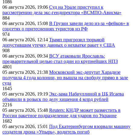
1086
06 августа 2026, 19:06
Суд на Урале приступил к
рассмотрению дела экс-гендиректора «ВСМПО-Ависма»
884
06 августа 2026, 15:08
В Грузии завели дело из-за «фейков» в
соцсетях о притеснениях туристов из РФ
974
06 августа 2026, 12:14
Трамп пригрозил тюрьмой
допустившим утечку данных о нехватке ракет у США
908
06 августа 2026, 09:34
ВСУ атаковали Ярославль:
предварительной целью стал один из крупнейших НПЗ
4801
05 августа 2026, 21:38
Московский экс-депутат Харадизе
получила 4 года колонии, но вышла на свободу прямо в зале
суда
1645
05 августа 2026, 19:19
Экс-зама Набиуллиной в ЦБ Исаева
объявили в розыск по делу хищения 4 млрд рублей
2216
05 августа 2026, 15:48
Reuters: КНДР может разместить в
России ракетное подразделение для ударов по Украине
1682
05 августа 2026, 15:01
Под Екатеринбургом взорвали машину
создателя дрона «Упырь», водитель погиб