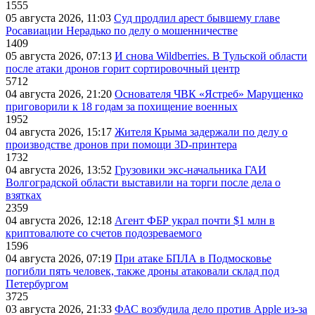
1555
05 августа 2026, 11:03
Суд продлил арест бывшему главе
Росавиации Нерадько по делу о мошенничестве
1409
05 августа 2026, 07:13
И снова Wildberries. В Тульской области
после атаки дронов горит сортировочный центр
5712
04 августа 2026, 21:20
Основателя ЧВК «Ястреб» Марущенко
приговорили к 18 годам за похищение военных
1952
04 августа 2026, 15:17
Жителя Крыма задержали по делу о
производстве дронов при помощи 3D‑принтера
1732
04 августа 2026, 13:52
Грузовики экс-начальника ГАИ
Волгоградской области выставили на торги после дела о
взятках
2359
04 августа 2026, 12:18
Агент ФБР украл почти $1 млн в
криптовалюте со счетов подозреваемого
1596
04 августа 2026, 07:19
При атаке БПЛА в Подмосковье
погибли пять человек, также дроны атаковали склад под
Петербургом
3725
03 августа 2026, 21:33
ФАС возбудила дело против Apple из-за