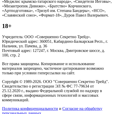
«Меджлис крымско-татарского народа», «Свидетели Иеговы»,
«Мизантропик Дивижн», «Братство» Корчинского,
«Артподготовка», «Тризуб им. Степана Бандеры», «НСО»,
«Славянский союз», «Формат-18», Дуров Павел Валерьевич.
18+
Учредитель: ООО «Совершенно Секретно Трейд».
Юридический адрес: 360051, Кабардино-Балкарская Респ., г.
Нальчик, ул. Пачева, д. 36
Почтовый адрес: 127247, г. Москва, Дмитровское шоссе, д.
100, стр. 2
Все права защищены. Копирование и использование
материалов запрещено, частичное цитирование возможно
только при условии гиперссылки на сайт.
Copyright © 1989-2026. ООО "Совершенно Секретно Трейд".
Свидетельство о регистрации ЭЛ № ФС 77-79634 от
25.12.2020 г., выдано Федеральной службой по надзору в
сфере связи, информационных технологий и массовых
коммуникаций.
Политика конфиценциальности
и
Согласие на обработку
персональных данных