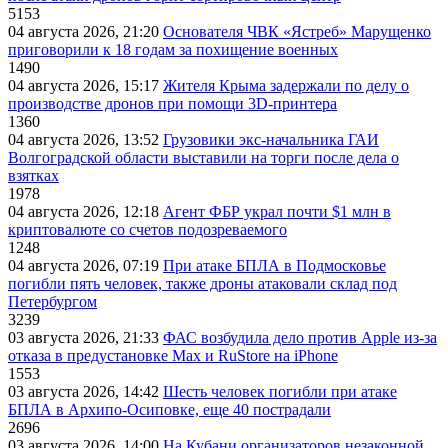
5153
04 августа 2026, 21:20
Основателя ЧВК «Ястреб» Марущенко
приговорили к 18 годам за похищение военных
1490
04 августа 2026, 15:17
Жителя Крыма задержали по делу о
производстве дронов при помощи 3D‑принтера
1360
04 августа 2026, 13:52
Грузовики экс-начальника ГАИ
Волгоградской области выставили на торги после дела о
взятках
1978
04 августа 2026, 12:18
Агент ФБР украл почти $1 млн в
криптовалюте со счетов подозреваемого
1248
04 августа 2026, 07:19
При атаке БПЛА в Подмосковье
погибли пять человек, также дроны атаковали склад под
Петербургом
3239
03 августа 2026, 21:33
ФАС возбудила дело против Apple из-за
отказа в предустановке Max и RuStore на iPhone
1553
03 августа 2026, 14:42
Шесть человек погибли при атаке
БПЛА в Архипо-Осиповке, еще 40 пострадали
2696
03 августа 2026, 14:00
На Кубани организаторов незаконной