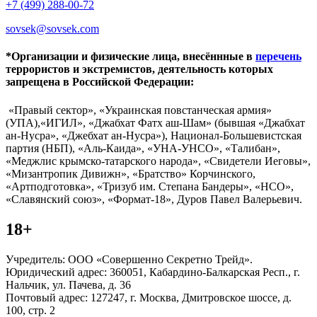
+7 (499) 288-00-72
sovsek@sovsek.com
*Организации и физические лица, внесённные в
перечень
террористов и экстремистов, деятельность которых
запрещена в Российской Федерации:
«Правый сектор», «Украинская повстанческая армия»
(УПА),«ИГИЛ», «Джабхат Фатх аш-Шам» (бывшая «Джабхат
ан-Нусра», «Джебхат ан-Нусра»), Национал-Большевистская
партия (НБП), «Аль-Каида», «УНА-УНСО», «Талибан»,
«Меджлис крымско-татарского народа», «Свидетели Иеговы»,
«Мизантропик Дивижн», «Братство» Корчинского,
«Артподготовка», «Тризуб им. Степана Бандеры», «НСО»,
«Славянский союз», «Формат-18», Дуров Павел Валерьевич.
18+
Учредитель: ООО «Совершенно Секретно Трейд».
Юридический адрес: 360051, Кабардино-Балкарская Респ., г.
Нальчик, ул. Пачева, д. 36
Почтовый адрес: 127247, г. Москва, Дмитровское шоссе, д.
100, стр. 2