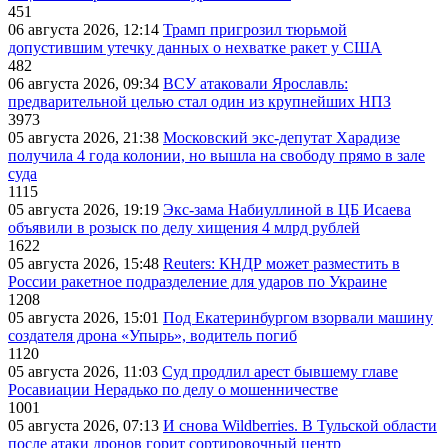
451
06 августа 2026, 12:14
Трамп пригрозил тюрьмой
допустившим утечку данных о нехватке ракет у США
482
06 августа 2026, 09:34
ВСУ атаковали Ярославль:
предварительной целью стал один из крупнейших НПЗ
3973
05 августа 2026, 21:38
Московский экс-депутат Харадизе
получила 4 года колонии, но вышла на свободу прямо в зале
суда
1115
05 августа 2026, 19:19
Экс-зама Набиуллиной в ЦБ Исаева
объявили в розыск по делу хищения 4 млрд рублей
1622
05 августа 2026, 15:48
Reuters: КНДР может разместить в
России ракетное подразделение для ударов по Украине
1208
05 августа 2026, 15:01
Под Екатеринбургом взорвали машину
создателя дрона «Упырь», водитель погиб
1120
05 августа 2026, 11:03
Суд продлил арест бывшему главе
Росавиации Нерадько по делу о мошенничестве
1001
05 августа 2026, 07:13
И снова Wildberries. В Тульской области
после атаки дронов горит сортировочный центр