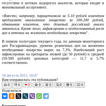
отсутствие в аптеках недорогих аналогов, которые входят в
минимальный ассортимент.
»
Вместо, например, парацетамола за 5-10 рублей клиентам
предлагают аналогичное лекарство за 100-200 рублей,
обманывая клиентов, что дешевый российский аналог
закончился. Кроме того, зафиксирован и необоснованный рост
цен в аптеках на жизненно необходимые лекарства
".
В первом полугодии текущего года, по данным мониторинга
цен Росздравнадзора, уровень розничных цен на жизненно
необходимые лекарства вырос на 7,3%. Наибольший рост
зафиксирован на препараты низкой (до 50 рублей) и средней
(50-500 рублей) ценовых категорий — 11,7 и 5,7%
соответственно.
18 августа 2015, 10:47
Вам понравилась эта публикация?
👍
0
👎
0
❤
0
😆
0
😡
0
🤔
0
🙈
0
🧘‍♀️
0
Поделиться
Комментарии