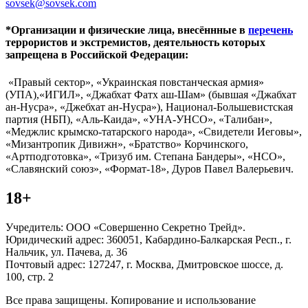
sovsek@sovsek.com
*Организации и физические лица, внесённные в
перечень
террористов и экстремистов, деятельность которых
запрещена в Российской Федерации:
«Правый сектор», «Украинская повстанческая армия»
(УПА),«ИГИЛ», «Джабхат Фатх аш-Шам» (бывшая «Джабхат
ан-Нусра», «Джебхат ан-Нусра»), Национал-Большевистская
партия (НБП), «Аль-Каида», «УНА-УНСО», «Талибан»,
«Меджлис крымско-татарского народа», «Свидетели Иеговы»,
«Мизантропик Дивижн», «Братство» Корчинского,
«Артподготовка», «Тризуб им. Степана Бандеры», «НСО»,
«Славянский союз», «Формат-18», Дуров Павел Валерьевич.
18+
Учредитель: ООО «Совершенно Секретно Трейд».
Юридический адрес: 360051, Кабардино-Балкарская Респ., г.
Нальчик, ул. Пачева, д. 36
Почтовый адрес: 127247, г. Москва, Дмитровское шоссе, д.
100, стр. 2
Все права защищены. Копирование и использование