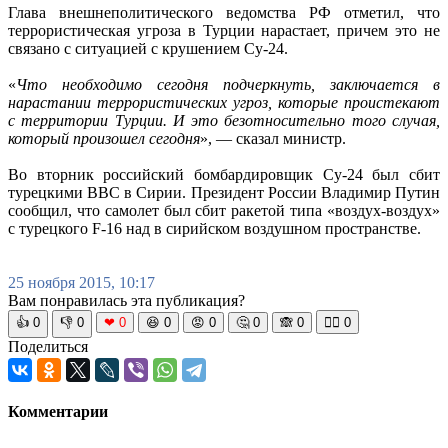
Глава внешнеполитического ведомства РФ отметил, что
террористическая угроза в Турции нарастает, причем это не
связано с ситуацией с крушением Су-24.
«
Что необходимо сегодня подчеркнуть, заключается в
нарастании террористических угроз, которые проистекают
с территории Турции. И это безотносительно того случая,
который произошел сегодня
», — сказал министр.
Во вторник российский бомбардировщик Су-24 был сбит
турецкими ВВС в Сирии. Президент России Владимир Путин
сообщил, что самолет был сбит ракетой типа «воздух-воздух»
с турецкого F-16 над в сирийском воздушном пространстве.
25 ноября 2015, 10:17
Вам понравилась эта публикация?
👍
0
👎
0
❤
0
😆
0
😡
0
🤔
0
🙈
0
🧘‍♀️
0
Поделиться
Комментарии