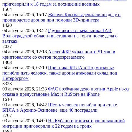
приговорили к 18 годам за похищение военных
1564
04 августа 2026, 15:17
Жителя Крыма задержали по делу о
производстве дронов при помощи 3D‑принтера
1420
04 августа 2026, 13:52
Грузовики экс-начальника ГАИ
Волгоградской области выставили на торги после дела о
взятках
2037
04 августа 2026, 12:18
Агент ФБР украл почти $1 млн в
криптовалюте со счетов подозреваемого
1303
04 августа 2026, 07:19
При атаке БПЛА в Подмосковье
погибли пять человек, также дроны атаковали склад под
Петербургом
3323
03 августа 2026, 21:33
ФАС возбудила дело против Apple из-за
отказа в предустановке Max и RuStore на iPhone
1610
03 августа 2026, 14:42
Шесть человек погибли при атаке
БПЛА в Архипо-Осиповке, еще 40 пострадали
2767
03 августа 2026, 14:00
На Кубани организаторов незаконной
миграции приговорили к 22 годам на троих
1693