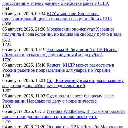
допустившим утечку данных о нехватке ракет у США
564
06 августа 2026, 09:34
ВСУ атаковали Ярославль:
предварительной целью стал один из крупнейших НПЗ
4096
05 августа 2026, 21:38
Московский экс-депутат Харадизе
получила 4 года колонии, но вышла на свободу прямо в зале
суда
1222
05 августа 2026, 19:19
Экс-зама Набиуллиной в ЦБ Исаева
объявили в розыск по делу хищения 4 млрд рублей
1720
05 августа 2026, 15:48
Reuters: КНДР может разместить в
России ракетное подразделение для ударов по Украине
1296
05 августа 2026, 15:01
Под Екатеринбургом взорвали машину
создателя дрона «Упырь», водитель погиб
1202
05 августа 2026, 11:03
Суд продлил арест бывшему главе
Росавиации Нерадько по делу о мошенничестве
1078
05 августа 2026, 07:13
И снова Wildberries. В Тульской области
после атаки дронов горит сортировочный центр
5257
04 августа 2026, 21:20
Основателя ЧВК «Ястреб» Марущенко