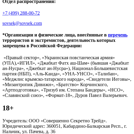
Отдел распространения:
+7 (499) 288-00-72
sovsek@sovsek.com
*Организации и физические лица, внесённные в
перечень
террористов и экстремистов, деятельность которых
запрещена в Российской Федерации:
«Правый сектор», «Украинская повстанческая армия»
(УПА),«ИГИЛ», «Джабхат Фатх аш-Шам» (бывшая «Джабхат
ан-Нусра», «Джебхат ан-Нусра»), Национал-Большевистская
партия (НБП), «Аль-Каида», «УНА-УНСО», «Талибан»,
«Меджлис крымско-татарского народа», «Свидетели Иеговы»,
«Мизантропик Дивижн», «Братство» Корчинского,
«Артподготовка», «Тризуб им. Степана Бандеры», «НСО»,
«Славянский союз», «Формат-18», Дуров Павел Валерьевич.
18+
Учредитель: ООО «Совершенно Секретно Трейд».
Юридический адрес: 360051, Кабардино-Балкарская Респ., г.
Нальчик, ул. Пачева, д. 36