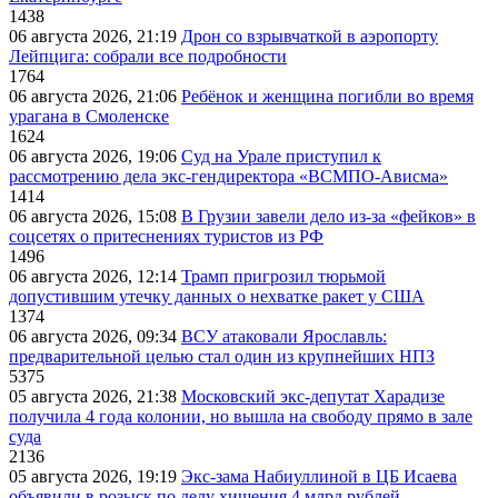
1438
06 августа 2026, 21:19
Дрон со взрывчаткой в аэропорту
Лейпцига: собрали все подробности
1764
06 августа 2026, 21:06
Ребёнок и женщина погибли во время
урагана в Смоленске
1624
06 августа 2026, 19:06
Суд на Урале приступил к
рассмотрению дела экс-гендиректора «ВСМПО-Ависма»
1414
06 августа 2026, 15:08
В Грузии завели дело из-за «фейков» в
соцсетях о притеснениях туристов из РФ
1496
06 августа 2026, 12:14
Трамп пригрозил тюрьмой
допустившим утечку данных о нехватке ракет у США
1374
06 августа 2026, 09:34
ВСУ атаковали Ярославль:
предварительной целью стал один из крупнейших НПЗ
5375
05 августа 2026, 21:38
Московский экс-депутат Харадизе
получила 4 года колонии, но вышла на свободу прямо в зале
суда
2136
05 августа 2026, 19:19
Экс-зама Набиуллиной в ЦБ Исаева
объявили в розыск по делу хищения 4 млрд рублей