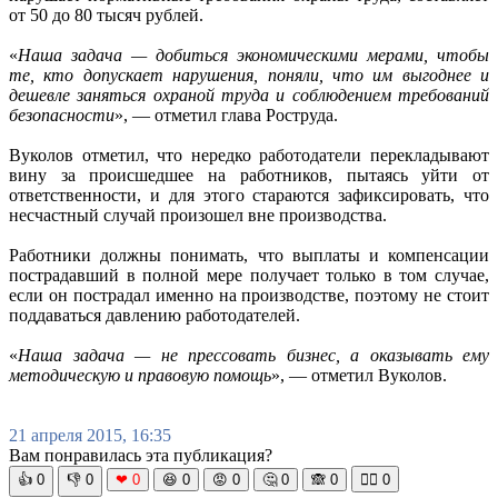
от 50 до 80 тысяч рублей.
«
Наша задача — добиться экономическими мерами, чтобы
те, кто допускает нарушения, поняли, что им выгоднее и
дешевле заняться охраной труда и соблюдением требований
безопасности
», — отметил глава Роструда.
Вуколов отметил, что нередко работодатели перекладывают
вину за происшедшее на работников, пытаясь уйти от
ответственности, и для этого стараются зафиксировать, что
несчастный случай произошел вне производства.
Работники должны понимать, что выплаты и компенсации
пострадавший в полной мере получает только в том случае,
если он пострадал именно на производстве, поэтому не стоит
поддаваться давлению работодателей.
«
Наша задача — не прессовать бизнес, а оказывать ему
методическую и правовую помощь
», — отметил Вуколов.
21 апреля 2015, 16:35
Вам понравилась эта публикация?
👍
0
👎
0
❤
0
😆
0
😡
0
🤔
0
🙈
0
🧘‍♀️
0