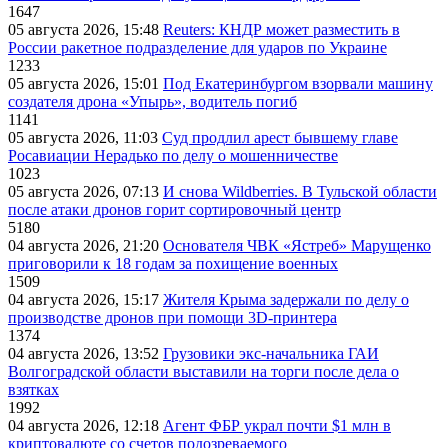
1647
05 августа 2026, 15:48
Reuters: КНДР может разместить в
России ракетное подразделение для ударов по Украине
1233
05 августа 2026, 15:01
Под Екатеринбургом взорвали машину
создателя дрона «Упырь», водитель погиб
1141
05 августа 2026, 11:03
Суд продлил арест бывшему главе
Росавиации Нерадько по делу о мошенничестве
1023
05 августа 2026, 07:13
И снова Wildberries. В Тульской области
после атаки дронов горит сортировочный центр
5180
04 августа 2026, 21:20
Основателя ЧВК «Ястреб» Марущенко
приговорили к 18 годам за похищение военных
1509
04 августа 2026, 15:17
Жителя Крыма задержали по делу о
производстве дронов при помощи 3D‑принтера
1374
04 августа 2026, 13:52
Грузовики экс-начальника ГАИ
Волгоградской области выставили на торги после дела о
взятках
1992
04 августа 2026, 12:18
Агент ФБР украл почти $1 млн в
криптовалюте со счетов подозреваемого