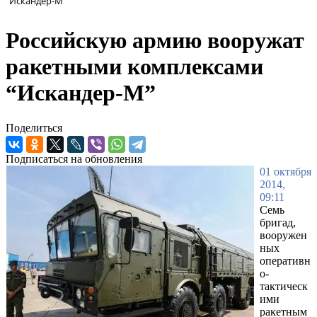
“Искандер-М”
Российскую армию вооружат
ракетными комплексами
“Искандер-М”
Поделиться
Подписаться на обновления
01 октября
2014,
09:11
Семь
бригад,
вооружен
ных
оперативн
о-
тактическ
ими
ракетным