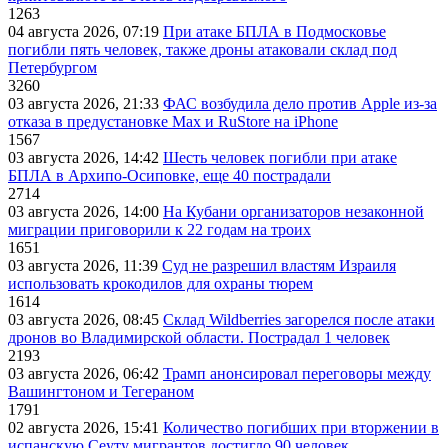
1263
04 августа 2026, 07:19
При атаке БПЛА в Подмосковье
погибли пять человек, также дроны атаковали склад под
Петербургом
3260
03 августа 2026, 21:33
ФАС возбудила дело против Apple из-за
отказа в предустановке Max и RuStore на iPhone
1567
03 августа 2026, 14:42
Шесть человек погибли при атаке
БПЛА в Архипо-Осиповке, еще 40 пострадали
2714
03 августа 2026, 14:00
На Кубани организаторов незаконной
миграции приговорили к 22 годам на троих
1651
03 августа 2026, 11:39
Суд не разрешил властям Израиля
использовать крокодилов для охраны тюрем
1614
03 августа 2026, 08:45
Склад Wildberries загорелся после атаки
дронов во Владимирской области. Пострадал 1 человек
2193
03 августа 2026, 06:42
Трамп анонсировал переговоры между
Вашингтоном и Тегераном
1791
02 августа 2026, 15:41
Количество погибших при вторжении в
испанскую Сеуту мигрантов достигло 90 человек