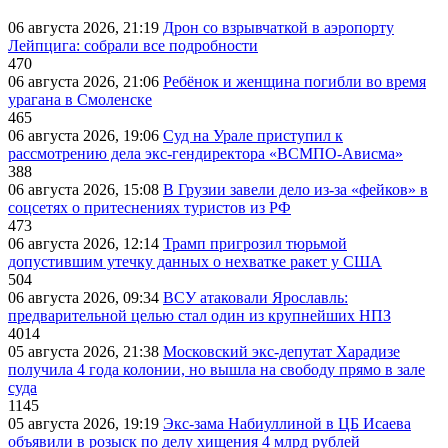
06 августа 2026, 21:19
Дрон со взрывчаткой в аэропорту
Лейпцига: собрали все подробности
470
06 августа 2026, 21:06
Ребёнок и женщина погибли во время
урагана в Смоленске
465
06 августа 2026, 19:06
Суд на Урале приступил к
рассмотрению дела экс-гендиректора «ВСМПО-Ависма»
388
06 августа 2026, 15:08
В Грузии завели дело из-за «фейков» в
соцсетях о притеснениях туристов из РФ
473
06 августа 2026, 12:14
Трамп пригрозил тюрьмой
допустившим утечку данных о нехватке ракет у США
504
06 августа 2026, 09:34
ВСУ атаковали Ярославль:
предварительной целью стал один из крупнейших НПЗ
4014
05 августа 2026, 21:38
Московский экс-депутат Харадизе
получила 4 года колонии, но вышла на свободу прямо в зале
суда
1145
05 августа 2026, 19:19
Экс-зама Набиуллиной в ЦБ Исаева
объявили в розыск по делу хищения 4 млрд рублей