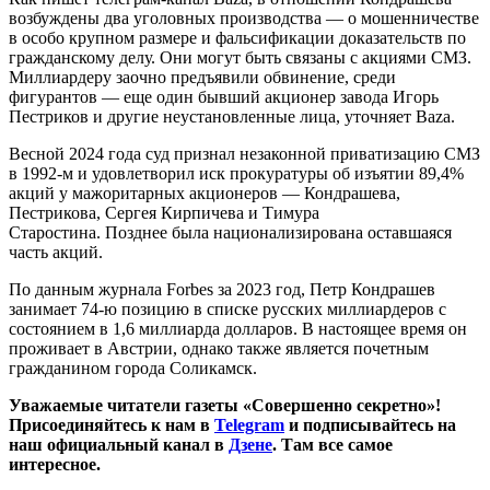
возбуждены два уголовных производства — о мошенничестве
в особо крупном размере и фальсификации доказательств по
гражданскому делу. Они могут быть связаны с акциями СМЗ.
Миллиардеру заочно предъявили обвинение, среди
фигурантов — еще один бывший акционер завода Игорь
Пестриков и другие неустановленные лица, уточняет Baza.
Весной 2024 года суд признал незаконной приватизацию СМЗ
в 1992-м и удовлетворил иск прокуратуры об изъятии 89,4%
акций у мажоритарных акционеров — Кондрашева,
Пестрикова, Сергея Кирпичева и Тимура
Старостина. Позднее была национализирована оставшаяся
часть акций.
По данным журнала Forbes за 2023 год, Петр Кондрашев
занимает 74-ю позицию в списке русских миллиардеров с
состоянием в 1,6 миллиарда долларов. В настоящее время он
проживает в Австрии, однако также является почетным
гражданином города Соликамск.
Уважаемые читатели газеты «Совершенно секретно»!
Присоединяйтесь к нам в
Telegram
и подписывайтесь на
наш официальный канал в
Дзене
. Там все самое
интересное.