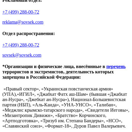
Рекламный отдел:
+7 (499) 288-00-72
reklama@sovsek.com
Отдел распространения:
+7 (499) 288-00-72
sovsek@sovsek.com
*Организации и физические лица, внесённные в
перечень
террористов и экстремистов, деятельность которых
запрещена в Российской Федерации:
«Правый сектор», «Украинская повстанческая армия»
(УПА),«ИГИЛ», «Джабхат Фатх аш-Шам» (бывшая «Джабхат
ан-Нусра», «Джебхат ан-Нусра»), Национал-Большевистская
партия (НБП), «Аль-Каида», «УНА-УНСО», «Талибан»,
«Меджлис крымско-татарского народа», «Свидетели Иеговы»,
«Мизантропик Дивижн», «Братство» Корчинского,
«Артподготовка», «Тризуб им. Степана Бандеры», «НСО»,
«Славянский союз», «Формат-18», Дуров Павел Валерьевич.