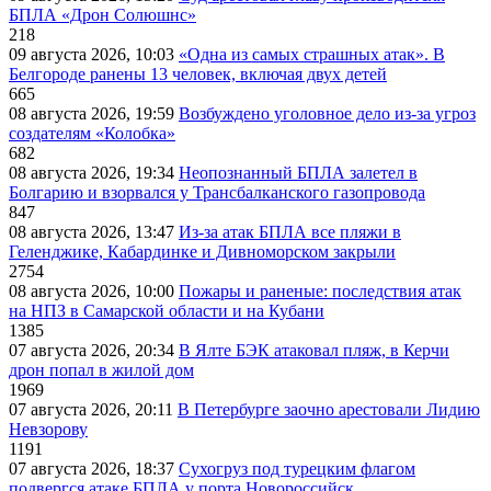
БПЛА «Дрон Солюшнс»
218
09 августа 2026, 10:03
«Одна из самых страшных атак». В
Белгороде ранены 13 человек, включая двух детей
665
08 августа 2026, 19:59
Возбуждено уголовное дело из-за угроз
создателям «Колобка»
682
08 августа 2026, 19:34
Неопознанный БПЛА залетел в
Болгарию и взорвался у Трансбалканского газопровода
847
08 августа 2026, 13:47
Из-за атак БПЛА все пляжи в
Геленджике, Кабардинке и Дивноморском закрыли
2754
08 августа 2026, 10:00
Пожары и раненые: последствия атак
на НПЗ в Самарской области и на Кубани
1385
07 августа 2026, 20:34
В Ялте БЭК атаковал пляж, в Керчи
дрон попал в жилой дом
1969
07 августа 2026, 20:11
В Петербурге заочно арестовали Лидию
Невзорову
1191
07 августа 2026, 18:37
Сухогруз под турецким флагом
подвергся атаке БПЛА у порта Новороссийск