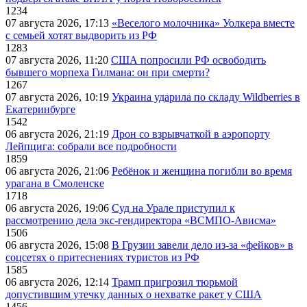
1234
07 августа 2026, 17:13
«Веселого молочника» Уолкера вместе
с семьей хотят выдворить из РФ
1283
07 августа 2026, 11:20
США попросили РФ освободить
бывшего морпеха Гилмана: он при смерти?
1267
07 августа 2026, 10:19
Украина ударила по складу Wildberries в
Екатеринбурге
1542
06 августа 2026, 21:19
Дрон со взрывчаткой в аэропорту
Лейпцига: собрали все подробности
1859
06 августа 2026, 21:06
Ребёнок и женщина погибли во время
урагана в Смоленске
1718
06 августа 2026, 19:06
Суд на Урале приступил к
рассмотрению дела экс-гендиректора «ВСМПО-Ависма»
1506
06 августа 2026, 15:08
В Грузии завели дело из-за «фейков» в
соцсетях о притеснениях туристов из РФ
1585
06 августа 2026, 12:14
Трамп пригрозил тюрьмой
допустившим утечку данных о нехватке ракет у США
1456