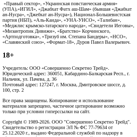
«Правый сектор», «Украинская повстанческая армия»
(УПА),«ИГИЛ», «Джабхат Фатх аш-Шам» (бывшая «Джабхат
ан-Нусра», «Джебхат ан-Нусра»), Национал-Большевистская
партия (НБП), «Аль-Каида», «УНА-УНСО», «Талибан»,
«Меджлис крымско-татарского народа», «Свидетели Иеговы»,
«Мизантропик Дивижн», «Братство» Корчинского,
«Артподготовка», «Тризуб им. Степана Бандеры», «НСО»,
«Славянский союз», «Формат-18», Дуров Павел Валерьевич.
18+
Учредитель: ООО «Совершенно Секретно Трейд».
Юридический адрес: 360051, Кабардино-Балкарская Респ., г.
Нальчик, ул. Пачева, д. 36
Почтовый адрес: 127247, г. Москва, Дмитровское шоссе, д.
100, стр. 2
Все права защищены. Копирование и использование
материалов запрещено, частичное цитирование возможно
только при условии гиперссылки на сайт.
Copyright © 1989-2026. ООО "Совершенно Секретно Трейд".
Свидетельство о регистрации ЭЛ № ФС 77-79634 от
25.12.2020 г., выдано Федеральной службой по надзору в