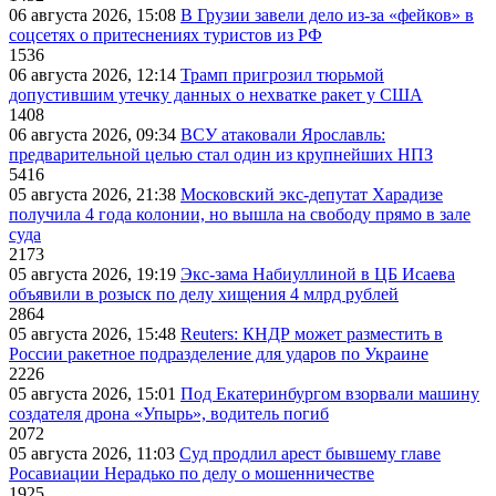
06 августа 2026, 15:08
В Грузии завели дело из-за «фейков» в
соцсетях о притеснениях туристов из РФ
1536
06 августа 2026, 12:14
Трамп пригрозил тюрьмой
допустившим утечку данных о нехватке ракет у США
1408
06 августа 2026, 09:34
ВСУ атаковали Ярославль:
предварительной целью стал один из крупнейших НПЗ
5416
05 августа 2026, 21:38
Московский экс-депутат Харадизе
получила 4 года колонии, но вышла на свободу прямо в зале
суда
2173
05 августа 2026, 19:19
Экс-зама Набиуллиной в ЦБ Исаева
объявили в розыск по делу хищения 4 млрд рублей
2864
05 августа 2026, 15:48
Reuters: КНДР может разместить в
России ракетное подразделение для ударов по Украине
2226
05 августа 2026, 15:01
Под Екатеринбургом взорвали машину
создателя дрона «Упырь», водитель погиб
2072
05 августа 2026, 11:03
Суд продлил арест бывшему главе
Росавиации Нерадько по делу о мошенничестве
1925