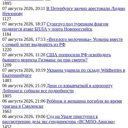
1895
07 августа 2026, 20:11
В Петербурге заочно арестовали Лидию
Невзорову
1127
07 августа 2026, 18:37
Сухогруз под турецким флагом
подвергся атаке БПЛА у порта Новороссийск
1184
07 августа 2026, 17:13
«Веселого молочника» Уолкера вместе
с семьей хотят выдворить из РФ
1220
07 августа 2026, 11:20
США попросили РФ освободить
бывшего морпеха Гилмана: он при смерти?
1209
07 августа 2026, 10:19
Украина ударила по складу Wildberries в
Екатеринбурге
1483
06 августа 2026, 21:19
Дрон со взрывчаткой в аэропорту
Лейпцига: собрали все подробности
1805
06 августа 2026, 21:06
Ребёнок и женщина погибли во время
урагана в Смоленске
1663
06 августа 2026, 19:06
Суд на Урале приступил к
рассмотрению дела экс-гендиректора «ВСМПО-Ависма»
1452