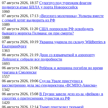
07 августа 2026, 18:37
Сухогруз под турецким флагом
подвергся атаке БПЛА у порта Новороссийск
1060
07 августа 2026, 17:13
«Веселого молочника» Уолкера вместе
с семьей хотят выдворить из РФ
1089
07 августа 2026, 11:20
США попросили РФ освободить
бывшего морпеха Гилмана: он при смерти?
1088
07 августа 2026, 10:19
Украина ударила по складу Wildberries в
Екатеринбурге
1363
06 августа 2026, 21:19
Дрон со взрывчаткой в аэропорту
Лейпцига: собрали все подробности
1693
06 августа 2026, 21:06
Ребёнок и женщина погибли во время
урагана в Смоленске
1557
06 августа 2026, 19:06
Суд на Урале приступил к
рассмотрению дела экс-гендиректора «ВСМПО-Ависма»
1342
06 августа 2026, 15:08
В Грузии завели дело из-за «фейков» в
соцсетях о притеснениях туристов из РФ
1420
06 августа 2026, 12:14
Трамп пригрозил тюрьмой