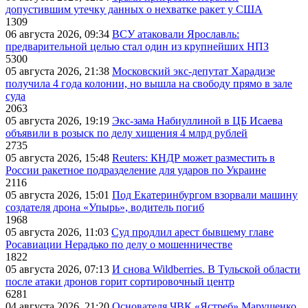
допустившим утечку данных о нехватке ракет у США
1309
06 августа 2026, 09:34
ВСУ атаковали Ярославль:
предварительной целью стал один из крупнейших НПЗ
5300
05 августа 2026, 21:38
Московский экс-депутат Харадизе
получила 4 года колонии, но вышла на свободу прямо в зале
суда
2063
05 августа 2026, 19:19
Экс-зама Набиуллиной в ЦБ Исаева
объявили в розыск по делу хищения 4 млрд рублей
2735
05 августа 2026, 15:48
Reuters: КНДР может разместить в
России ракетное подразделение для ударов по Украине
2116
05 августа 2026, 15:01
Под Екатеринбургом взорвали машину
создателя дрона «Упырь», водитель погиб
1968
05 августа 2026, 11:03
Суд продлил арест бывшему главе
Росавиации Нерадько по делу о мошенничестве
1822
05 августа 2026, 07:13
И снова Wildberries. В Тульской области
после атаки дронов горит сортировочный центр
6281
04 августа 2026, 21:20
Основателя ЧВК «Ястреб» Марущенко