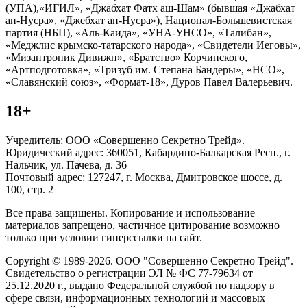
(УПА),«ИГИЛ», «Джабхат Фатх аш-Шам» (бывшая «Джабхат
ан-Нусра», «Джебхат ан-Нусра»), Национал-Большевистская
партия (НБП), «Аль-Каида», «УНА-УНСО», «Талибан»,
«Меджлис крымско-татарского народа», «Свидетели Иеговы»,
«Мизантропик Дивижн», «Братство» Корчинского,
«Артподготовка», «Тризуб им. Степана Бандеры», «НСО»,
«Славянский союз», «Формат-18», Дуров Павел Валерьевич.
18+
Учредитель: ООО «Совершенно Секретно Трейд».
Юридический адрес: 360051, Кабардино-Балкарская Респ., г.
Нальчик, ул. Пачева, д. 36
Почтовый адрес: 127247, г. Москва, Дмитровское шоссе, д.
100, стр. 2
Все права защищены. Копирование и использование
материалов запрещено, частичное цитирование возможно
только при условии гиперссылки на сайт.
Copyright © 1989-2026. ООО "Совершенно Секретно Трейд".
Свидетельство о регистрации ЭЛ № ФС 77-79634 от
25.12.2020 г., выдано Федеральной службой по надзору в
сфере связи, информационных технологий и массовых