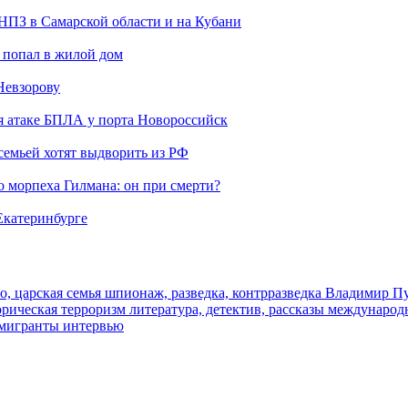
 НПЗ в Самарской области и на Кубани
 попал в жилой дом
Невзорову
я атаке БПЛА у порта Новороссийск
семьей хотят выдворить из РФ
морпеха Гилмана: он при смерти?
 Екатеринбурге
о, царская семья
шпионаж, разведка, контрразведка
Владимир П
торическая
терроризм
литература, детектив, рассказы
международ
 мигранты
интервью