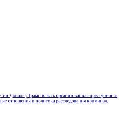
утин
Дональд Трамп
власть
организованная преступность
ные отношения и политика
расследования
криминал,