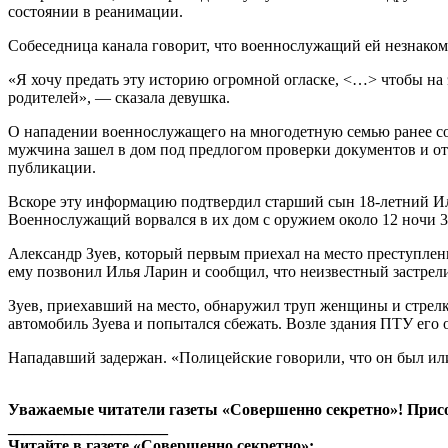
состоянии в реанимации.
Собеседница канала говорит, что военнослужащий ей незнаком
«Я хочу предать эту историю огромной огласке, <…> чтобы на 
родителей», — сказала девушка.
О нападении военнослужащего на многодетную семью ранее соо
мужчина зашел в дом под предлогом проверки документов и откр
публикации.
Вскоре эту информацию подтвердил старший сын 18-летний Илья
Военнослужащий ворвался в их дом с оружием около 12 ночи 3
Александр Зуев, который первым приехал на место преступлени
ему позвонил Илья Ларин и сообщил, что неизвестный застрели
Зуев, приехавший на место, обнаружил труп женщины и стрелк
автомобиль Зуева и попытался сбежать. Возле здания ПТУ его
Нападавший задержан. «Полицейские говорили, что он был или
Уважаемые читатели газеты «Совершенно секретно»! Прис
____________________
Читайте в газете «Совершенно секретно»: