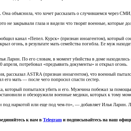
. Она объяснила, что хочет рассказать о случившемся через СМ
это не закрывали глаза и видели что творят военные, которые д
бщил канал «Пепел. Курск» (признан иноагентом), который сос
ыл огонь, в результате мать семейства погибла. Ее муж находит
 Ларин. По его словам, в момент убийства в доме находились ег
0 апреля, потребовал «предъявить документы» и открыл огонь.
я, рассказал ASTRA (признан иноагентом), что военный пытался
л его мать — после чего попросил спасти сестер.
а, который попытался убить и его. Мужчина побежал за помощью
 остановили и обезоружили военные медики, которых к тому мом
 под наркотой или еще под чем-то», — добавляет Илья Ларин. Л
оединяйтесь к нам в
Telegram
и подписывайтесь на наш офиц