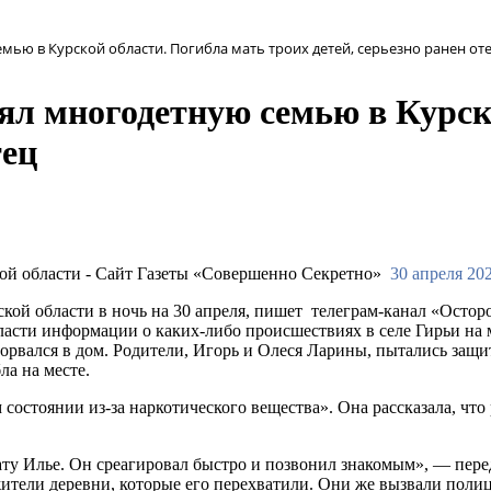
ью в Курской области. Погибла мать троих детей, серьезно ранен от
ял многодетную семью в Курск
тец
30 апреля 202
ой области в ночь на 30 апреля, пишет телеграм-канал «Осторо
асти информации о каких-либо происшествиях в селе Гирьи на 
орвался в дом. Родители, Игорь и Олеся Ларины, пытались защи
ла на месте.
 состоянии из-за наркотического вещества». Она рассказала, чт
ату Илье. Он среагировал быстро и позвонил знакомым», — пере
жители деревни, которые его перехватили. Они же вызвали полиц