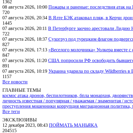
1362
08 августа 2026, 10:00
Пожары и раненые: последствия атак на
720
07 августа 2026, 20:34
В Ялте БЭК атаковал пляж, в Керчи дрон
1445
07 августа 2026, 20:11
В Петербурге заочно арестовали Лидию 
722
07 августа 2026, 18:37
Сухогруз под турецким флагом подвергс
827
07 августа 2026, 17:13
«Веселого молочника» Уолкера вместе с 
847
07 августа 2026, 11:20
США попросили РФ освободить бывшего 
891
07 августа 2026, 10:19
Украина ударила по складу Wildberries в
1157
Все новости
ГЛАВНЫЕ ТЕМЫ
космос
атака дронов, беспилотников, бпла
монархия, дворянств
личность известная / популярная / уважаемая / знаменитая / ис
преступления
мошенники
коррупция
миграционная политика,
Все теги
ЭКСКЛЮЗИВЫ
12 декабря 2023, 08:43
ПОЙМАТЬ МАНЬЯКА
204515