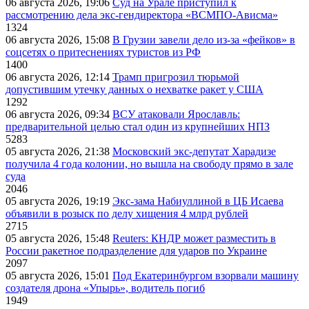
06 августа 2026, 19:06
Суд на Урале приступил к
рассмотрению дела экс-гендиректора «ВСМПО-Ависма»
1324
06 августа 2026, 15:08
В Грузии завели дело из-за «фейков» в
соцсетях о притеснениях туристов из РФ
1400
06 августа 2026, 12:14
Трамп пригрозил тюрьмой
допустившим утечку данных о нехватке ракет у США
1292
06 августа 2026, 09:34
ВСУ атаковали Ярославль:
предварительной целью стал один из крупнейших НПЗ
5283
05 августа 2026, 21:38
Московский экс-депутат Харадизе
получила 4 года колонии, но вышла на свободу прямо в зале
суда
2046
05 августа 2026, 19:19
Экс-зама Набиуллиной в ЦБ Исаева
объявили в розыск по делу хищения 4 млрд рублей
2715
05 августа 2026, 15:48
Reuters: КНДР может разместить в
России ракетное подразделение для ударов по Украине
2097
05 августа 2026, 15:01
Под Екатеринбургом взорвали машину
создателя дрона «Упырь», водитель погиб
1949