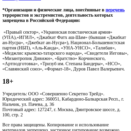
*Организации и физические лица, внесённные в
перечень
террористов и экстремистов, деятельность которых
запрещена в Российской Федерации:
«Правый сектор», «Украинская повстанческая армия»
(УПА),«ИГИЛ», «Джабхат Фатх аш-Шам» (бывшая «Джабхат
ан-Нусра», «Джебхат ан-Нусра»), Национал-Большевистская
партия (НБП), «Аль-Каида», «УНА-УНСО», «Талибан»,
«Меджлис крымско-татарского народа», «Свидетели Иеговы»,
«Мизантропик Дивижн», «Братство» Корчинского,
«Артподготовка», «Тризуб им. Степана Бандеры», «НСО»,
«Славянский союз», «Формат-18», Дуров Павел Валерьевич.
18+
Учредитель: ООО «Совершенно Секретно Трейд».
Юридический адрес: 360051, Кабардино-Балкарская Респ., г.
Нальчик, ул. Пачева, д. 36
Почтовый адрес: 127247, г. Москва, Дмитровское шоссе, д.
100, стр. 2
Все права защищены. Копирование и использование
материалов запрещено, частичное цитирование возможно