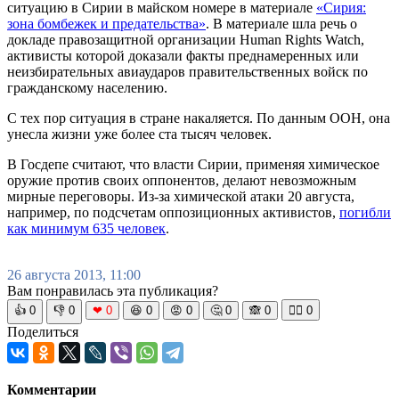
ситуацию в Сирии в майском номере в материале
«Сирия:
зона бомбежек и предательства»
. В материале шла речь о
докладе правозащитной организации Human Rights Watch,
активисты которой доказали факты преднамеренных или
неизбирательных авиаударов правительственных войск по
гражданскому населению.
С тех пор ситуация в стране накаляется. По данным ООН, она
унесла жизни уже более ста тысяч человек.
В Госдепе считают, что власти Сирии, применяя химическое
оружие против своих оппонентов, делают невозможным
мирные переговоры. Из-за химической атаки 20 августа,
например, по подсчетам оппозиционных активистов,
погибли
как минимум 635 человек
.
26 августа 2013, 11:00
Вам понравилась эта публикация?
👍
0
👎
0
❤
0
😆
0
😡
0
🤔
0
🙈
0
🧘‍♀️
0
Поделиться
Комментарии