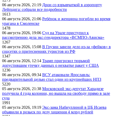
1273
06 августа 2026, 21:19
Дрон со взрывчаткой в аэропорту
Лейпцига: собрали все подробности
1613
06 августа 2026, 21:06
Ребёнок и женщина погибли во время
урагана в Смоленске
1478
06 августа 2026, 19:06
Суд на Урале приступил к
рассмотрению дела экс-гендиректора «ВСМПО-Ависма»
1267
06 августа 2026, 15:08
В Грузии завели дело из-за «фейков» в
соцсетях о притеснениях туристов из РФ
1347
06 августа 2026, 12:14
Трамп пригрозил тюрьмой
допустившим утечку данных о нехватке ракет у США
1236
06 августа 2026, 09:34
ВСУ атаковали Ярославль:
предварительной целью стал один из крупнейших НПЗ
5220
05 августа 2026, 21:38
Московский экс-депутат Харадизе
получила 4 года колонии, но вышла на свободу прямо в зале
суда
1991
05 августа 2026, 19:19
Экс-зама Набиуллиной в ЦБ Исаева
объявили в розыск по делу хищения 4 млрд рублей