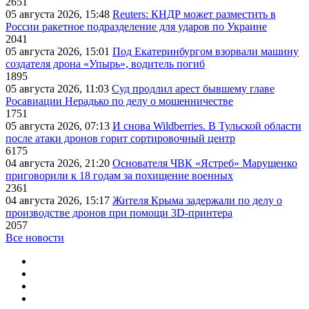
2651
05 августа 2026, 15:48
Reuters: КНДР может разместить в
России ракетное подразделение для ударов по Украине
2041
05 августа 2026, 15:01
Под Екатеринбургом взорвали машину
создателя дрона «Упырь», водитель погиб
1895
05 августа 2026, 11:03
Суд продлил арест бывшему главе
Росавиации Нерадько по делу о мошенничестве
1751
05 августа 2026, 07:13
И снова Wildberries. В Тульской области
после атаки дронов горит сортировочный центр
6175
04 августа 2026, 21:20
Основателя ЧВК «Ястреб» Марущенко
приговорили к 18 годам за похищение военных
2361
04 августа 2026, 15:17
Жителя Крыма задержали по делу о
производстве дронов при помощи 3D‑принтера
2057
Все новости