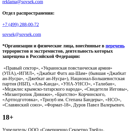
reklama@sovsek.com
Отдел распространения:
+7 (499) 288-00-72
sovsek@sovsek.com
*Организации и физические лица, внесённные в
перечень
террористов и экстремистов, деятельность которых
запрещена в Российской Федерации:
«Правый сектор», «Украинская повстанческая армия»
(УПА),«ИГИЛ», «Джабхат Фатх аш-Шам» (бывшая «Джабхат
ан-Нусра», «Джебхат ан-Нусра»), Национал-Большевистская
партия (НБП), «Аль-Каида», «УНА-УНСО», «Талибан»,
«Меджлис крымско-татарского народа», «Свидетели Иеговы»,
«Мизантропик Дивижн», «Братство» Корчинского,
«Артподготовка», «Тризуб им. Степана Бандеры», «НСО»,
«Славянский союз», «Формат-18», Дуров Павел Валерьевич.
18+
Учредитель: ООО «Совершенно Секретно Трейд».