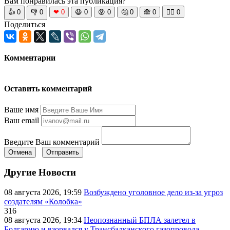
Вам понравилась эта публикация?
👍
0
👎
0
❤
0
😆
0
😡
0
🤔
0
🙈
0
🧘‍♀️
0
Поделиться
Комментарии
Оставить комментарий
Ваше имя
Ваш email
Введите Ваш комментарий
Отмена
Отправить
Другие Новости
08 августа 2026, 19:59
Возбуждено уголовное дело из-за угроз
создателям «Колобка»
316
08 августа 2026, 19:34
Неопознанный БПЛА залетел в
Болгарию и взорвался у Трансбалканского газопровода