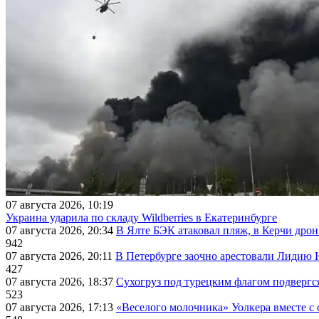
07 августа 2026, 10:19
Украина ударила по складу Wildberries в Екатеринбурге
07 августа 2026, 20:34
В Ялте БЭК атаковал пляж, в Керчи дрон
942
07 августа 2026, 20:11
В Петербурге заочно арестовали Лидию 
427
07 августа 2026, 18:37
Сухогруз под турецким флагом подвергс
523
07 августа 2026, 17:13
«Веселого молочника» Уолкера вместе с 