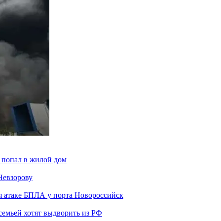
 попал в жилой дом
Невзорову
я атаке БПЛА у порта Новороссийск
семьей хотят выдворить из РФ