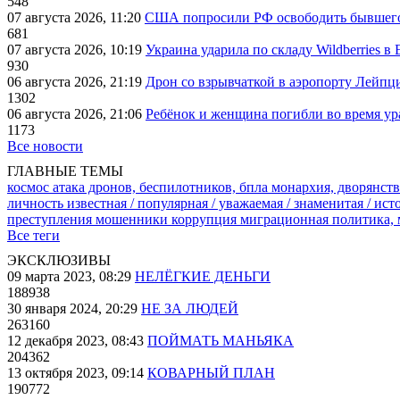
548
07 августа 2026, 11:20
США попросили РФ освободить бывшего 
681
07 августа 2026, 10:19
Украина ударила по складу Wildberries в
930
06 августа 2026, 21:19
Дрон со взрывчаткой в аэропорту Лейпци
1302
06 августа 2026, 21:06
Ребёнок и женщина погибли во время ур
1173
Все новости
ГЛАВНЫЕ ТЕМЫ
космос
атака дронов, беспилотников, бпла
монархия, дворянств
личность известная / популярная / уважаемая / знаменитая / ис
преступления
мошенники
коррупция
миграционная политика,
Все теги
ЭКСКЛЮЗИВЫ
09 марта 2023, 08:29
НЕЛЁГКИЕ ДЕНЬГИ
188938
30 января 2024, 20:29
НЕ ЗА ЛЮДЕЙ
263160
12 декабря 2023, 08:43
ПОЙМАТЬ МАНЬЯКА
204362
13 октября 2023, 09:14
КОВАРНЫЙ ПЛАН
190772