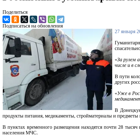
Поделиться
Подписаться на обновления
27 января 2
Гуманитарн
спасательно
«
За рулем 
числе и в 
В пути коло
других рос
«
Уже в Рос
медикамент
В Донецкую
продукты питания, медикаменты, стройматериалы и предметы 
В пунктах временного размещения находятся почти 28 тысяч
населения МЧС.