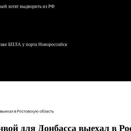
мьей хотят выдворить из РФ
атаке БПЛА у порта Новороссийск
выехал в Ростовскую область
вой для Донбасса выехал в Ро