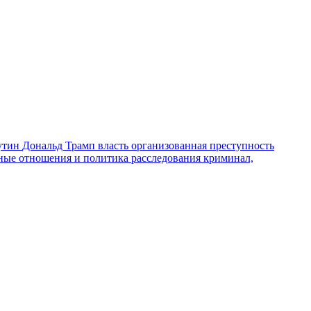
утин
Дональд Трамп
власть
организованная преступность
ные отношения и политика
расследования
криминал,