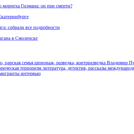
морпеха Гилмана: он при смерти?
 Екатеринбурге
га: собрали все подробности
агана в Смоленске
о, царская семья
шпионаж, разведка, контрразведка
Владимир П
торическая
терроризм
литература, детектив, рассказы
международ
 мигранты
интервью