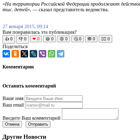
«
На территории Российской Федерации продолжают действоват
тыс. детей
», — сказал представитель ведомства.
27 января 2015, 09:14
Вам понравилась эта публикация?
👍
0
👎
0
❤
0
😆
0
😡
0
🤔
0
🙈
0
🧘‍♀️
0
Поделиться
Комментарии
Оставить комментарий
Ваше имя
Ваш email
Введите Ваш комментарий
Отмена
Отправить
Другие Новости