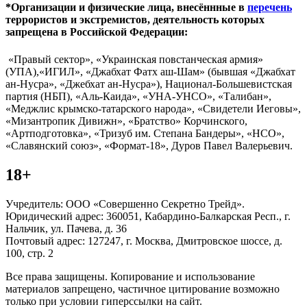
*Организации и физические лица, внесённные в
перечень
террористов и экстремистов, деятельность которых
запрещена в Российской Федерации:
«Правый сектор», «Украинская повстанческая армия»
(УПА),«ИГИЛ», «Джабхат Фатх аш-Шам» (бывшая «Джабхат
ан-Нусра», «Джебхат ан-Нусра»), Национал-Большевистская
партия (НБП), «Аль-Каида», «УНА-УНСО», «Талибан»,
«Меджлис крымско-татарского народа», «Свидетели Иеговы»,
«Мизантропик Дивижн», «Братство» Корчинского,
«Артподготовка», «Тризуб им. Степана Бандеры», «НСО»,
«Славянский союз», «Формат-18», Дуров Павел Валерьевич.
18+
Учредитель: ООО «Совершенно Секретно Трейд».
Юридический адрес: 360051, Кабардино-Балкарская Респ., г.
Нальчик, ул. Пачева, д. 36
Почтовый адрес: 127247, г. Москва, Дмитровское шоссе, д.
100, стр. 2
Все права защищены. Копирование и использование
материалов запрещено, частичное цитирование возможно
только при условии гиперссылки на сайт.