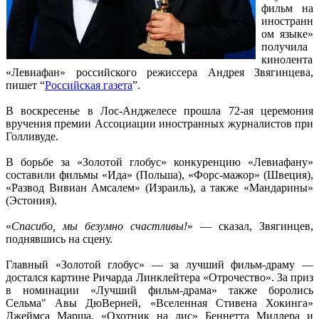
фильм на
иностранн
ом языке»
получила
кинолента
«Левиафан» российского режиссера Андрея Звягинцева,
пишет “
Российская газета
”.
В воскресенье в Лос-Анджелесе прошла 72-ая церемония
вручения премии Ассоциации иностранных журналистов при
Голливуде.
В борьбе за «Золотой глобус» конкуренцию «Левиафану»
составили фильмы «Ида» (Польша), «Форс-мажор» (Швеция),
«Развод Вивиан Амсалем» (Израиль), а также «Мандарины»
(Эстония).
«
Спасибо, мы безумно счастливы!
» — сказал, Звягинцев,
поднявшись на сцену.
Главный «Золотой глобус» — за лучший фильм-драму —
достался картине Ричарда Линклейтера «Отрочество». За приз
в номинации «Лучший фильм-драма» также боролись
Сельма" Авы ДюВерней, «Вселенная Стивена Хокинга»
Джеймса Марша, «Охотник на лис» Беннетта Миллера и