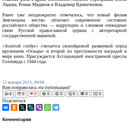
Лядова, Роман Мадянов и Владимир Вдовиченков.
Ранее уже неоднократно отмечалось, что новый фильм
Звягинцева жестко обличает современное состояние
российского общества — коррупцию и слишком очевидные
связи Русской православной церкви с авторитарной
государственной машиной.
«Золотой глобус» считается своеобразной разминкой перед
вручением «Оскара» и второй по престижности наградой в
мире кино. Присуждается Ассоциацией иностранной прессы
Голливуда с 1944 года.
12 января 2015, 09:06
Вам понравилась эта публикация?
👍
0
👎
0
❤
0
😆
0
😡
0
🤔
0
🙈
0
🧘‍♀️
0
Поделиться
Комментарии