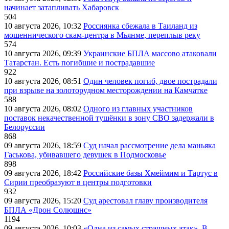
начинает затапливать Хабаровск
504
10 августа 2026, 10:32
Россиянка сбежала в Таиланд из
мошеннического скам-центра в Мьянме, переплыв реку
574
10 августа 2026, 09:39
Украинские БПЛА массово атаковали
Татарстан. Есть погибшие и пострадавшие
922
10 августа 2026, 08:51
Один человек погиб, двое пострадали
при взрыве на золоторудном месторождении на Камчатке
588
10 августа 2026, 08:02
Одного из главных участников
поставок некачественной тушёнки в зону СВО задержали в
Белоруссии
868
09 августа 2026, 18:59
Суд начал рассмотрение дела маньяка
Гаськова, убивавшего девушек в Подмосковье
898
09 августа 2026, 18:42
Российские базы Хмеймим и Тартус в
Сирии преобразуют в центры подготовки
932
09 августа 2026, 15:20
Суд арестовал главу производителя
БПЛА «Дрон Солюшнс»
1194
09 августа 2026, 10:03
«Одна из самых страшных атак». В