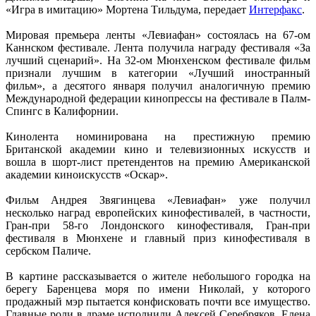
«Игра в имитацию» Мортена Тильдума, передает
Интерфакс
.
Мировая премьера ленты «Левиафан» состоялась на 67-ом
Каннском фестивале. Лента получила награду фестиваля «За
лучший сценарий». На 32-ом Мюнхенском фестивале фильм
признали лучшим в категории «Лучший иностранный
фильм», а десятого января получил аналогичную премию
Международной федерации кинопрессы на фестивале в Палм-
Спингс в Калифорнии.
Кинолента номинирована на престижную премию
Британской академии кино и телевизионных искусств и
вошла в шорт-лист претендентов на премию Американской
академии киноискусств «Оскар».
Фильм Андрея Звягинцева «Левиафан» уже получил
несколько наград европейских кинофестивалей, в частности,
Гран-при 58-го Лондонского кинофестиваля, Гран-при
фестиваля в Мюнхене и главный приз кинофестиваля в
сербском Паличе.
В картине рассказывается о жителе небольшого городка на
берегу Баренцева моря по имени Николай, у которого
продажный мэр пытается конфисковать почти все имущество.
Главные роли в драме исполнили Алексей Серебряков, Елена