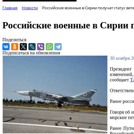
Главная
Новости
Российские военные в Сирии получат статус вет
Российские военные в Сирии п
Поделиться
Подписаться на обновления
30 ноября 2
Президент
изменений
сообщает
Т
Ответствен
Ранее росс
Говоря об 
морские пе
Ранее Пут
Российской