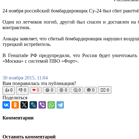
24 ноября российский бомбардировщик Су-24 был сбит ракето
Один из летчиков погиб, другой был спасен и доставлен на
контрактник.
Анкара заявляет, что сбитый бомбардировщик нарушил воздуш
турецкий истребитель.
В Генштабе РФ предупредили, что Россия будет уничтожать
«Москва» с системой ПВО «Форт».
30 ноября 2015, 11:04
Вам понравилась эта публикация?
👍
0
👎
0
❤
0
😆
0
😡
0
🤔
0
🙈
0
🧘‍♀️
0
Поделиться
Комментарии
Оставить комментарий