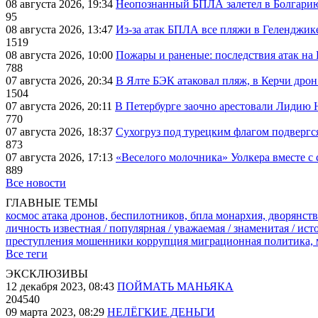
08 августа 2026, 19:34
Неопознанный БПЛА залетел в Болгарию 
95
08 августа 2026, 13:47
Из-за атак БПЛА все пляжи в Геленджик
1519
08 августа 2026, 10:00
Пожары и раненые: последствия атак на
788
07 августа 2026, 20:34
В Ялте БЭК атаковал пляж, в Керчи дрон
1504
07 августа 2026, 20:11
В Петербурге заочно арестовали Лидию 
770
07 августа 2026, 18:37
Сухогруз под турецким флагом подвергс
873
07 августа 2026, 17:13
«Веселого молочника» Уолкера вместе с 
889
Все новости
ГЛАВНЫЕ ТЕМЫ
космос
атака дронов, беспилотников, бпла
монархия, дворянств
личность известная / популярная / уважаемая / знаменитая / ис
преступления
мошенники
коррупция
миграционная политика,
Все теги
ЭКСКЛЮЗИВЫ
12 декабря 2023, 08:43
ПОЙМАТЬ МАНЬЯКА
204540
09 марта 2023, 08:29
НЕЛЁГКИЕ ДЕНЬГИ