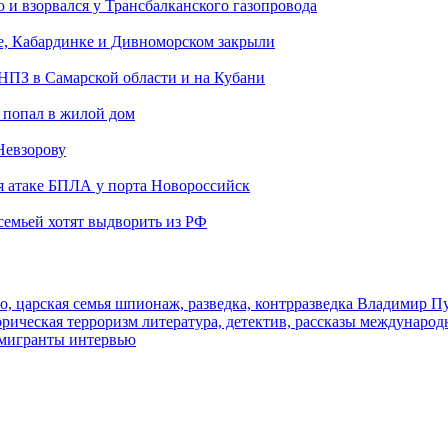
и взорвался у Трансбалканского газопровода
е, Кабардинке и Дивноморском закрыли
 НПЗ в Самарской области и на Кубани
 попал в жилой дом
Невзорову
я атаке БПЛА у порта Новороссийск
семьей хотят выдворить из РФ
о, царская семья
шпионаж, разведка, контрразведка
Владимир П
торическая
терроризм
литература, детектив, рассказы
международ
 мигранты
интервью