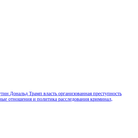
утин
Дональд Трамп
власть
организованная преступность
ные отношения и политика
расследования
криминал,