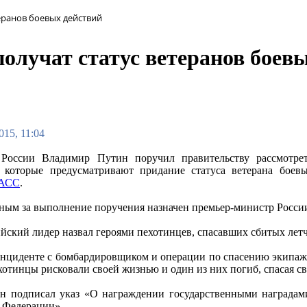
еранов боевых действий
олучат статус ветеранов боев
015, 11:04
 России Владимир Путин поручил правительству рассмотре
, которые предусматривают придание статуса ветерана бое
АСС
.
ным за выполнение поручения назначен премьер-министр Росси
ийский лидер назвал героями пехотинцев, спасавших сбитых летч
инциденте с бомбардировщиком и операции по спасению экипажа
хотинцы рисковали своей жизнью и один из них погиб, спасая с
ин подписал указ «О награждении государственными наград
 Федерации».