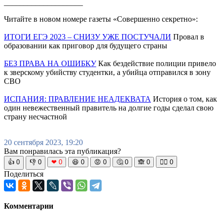
____________________
Читайте в новом номере газеты «Совершенно секретно»:
ИТОГИ ЕГЭ 2023 – СНИЗУ УЖЕ ПОСТУЧАЛИ
Провал в
образовании как приговор для будущего страны
БЕЗ ПРАВА НА ОШИБКУ
Как бездействие полиции привело
к зверскому убийству студентки, а убийца отправился в зону
СВО
ИСПАНИЯ: ПРАВЛЕНИЕ НЕАДЕКВАТА
История о том, как
один невежественный правитель на долгие годы сделал свою
страну несчастной
20 сентября 2023, 19:20
Вам понравилась эта публикация?
👍
0
👎
0
❤
0
😆
0
😡
0
🤔
0
🙈
0
🧘‍♀️
0
Поделиться
Комментарии