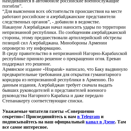
находившиеся в автомобиле российские военнослужащие
погибли”.
“Для выяснения всех обстоятельств происшествия на месте
работают российские и азербайджанские представители
следственных органов”, - добавили в ведомстве.
Накануне Азербайджан начал наносить удары по территории
непризнанной республики. По сообщениям азербайджанской
стороны, этому предшествовали артиллерийский обстрелы
позиций сил Азербайджана. Минобороны Армении
опровергло эту информацию.
В среду правительство в непризнанной Нагорно-Карабахской
республике приняло решение о прекращении огня. Ереван
поддержал это решение.
Армянское издание «Hraparak» написало, что Баку выдвинуло
предварительные требования для открытия гуманитарного
коридора из непризнанной республики в Армению. По
данным издания, Азербайджан требует сначала выдать
бывших руководителей и представителей военного
руководства Нагорного Карабаха и даже передало
Степанакерту соответствующие списки.
Уважаемые читатели газеты «Совершенно
секретно»! Присоединяйтесь к нам
в Telegram
и
подписывайтесь на наш официальный
канал в Дзене
. Там
все самое интересное.