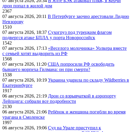
07 августа 2026, 20:34
В Ялте БЭК атаковал пляж, в Керчи
дрон попал в жилой дом
2367
07 августа 2026, 20:11
В Петербурге заочно арестовали Лидию
Невзорову
1510
07 августа 2026, 18:37
Сухогруз под турецким флагом
подвергся атаке БПЛА у порта Новороссийск
1542
07 августа 2026, 17:13
«Веселого молочника» Уолкера вместе
с семьей хотят выдворить из РФ
1568
07 августа 2026, 11:20
США попросили РФ освободить
бывшего морпеха Гилмана: он при смерти?
1538
07 августа 2026, 10:19
Украина ударила по складу Wildberries в
Екатеринбурге
1917
06 августа 2026, 21:19
Дрон со взрывчаткой в аэропорту
Лейпцига: собрали все подробности
2130
06 августа 2026, 21:06
Ребёнок и женщина погибли во время
урагана в Смоленске
1997
06 августа 2026, 19:06
Суд на Урале приступил к