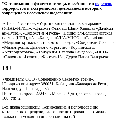
*Организации и физические лица, внесённные в
перечень
террористов и экстремистов, деятельность которых
запрещена в Российской Федерации:
«Правый сектор», «Украинская повстанческая армия»
(УПА),«ИГИЛ», «Джабхат Фатх аш-Шам» (бывшая «Джабхат
ан-Нусра», «Джебхат ан-Нусра»), Национал-Большевистская
партия (НБП), «Аль-Каида», «УНА-УНСО», «Талибан»,
«Меджлис крымско-татарского народа», «Свидетели Иеговы»,
«Мизантропик Дивижн», «Братство» Корчинского,
«Артподготовка», «Тризуб им. Степана Бандеры», «НСО»,
«Славянский союз», «Формат-18», Дуров Павел Валерьевич.
18+
Учредитель: ООО «Совершенно Секретно Трейд».
Юридический адрес: 360051, Кабардино-Балкарская Респ., г.
Нальчик, ул. Пачева, д. 36
Почтовый адрес: 127247, г. Москва, Дмитровское шоссе, д.
100, стр. 2
Все права защищены. Копирование и использование
материалов запрещено, частичное цитирование возможно
только при условии гиперссылки на сайт.