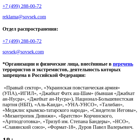
+7 (499) 288-00-72
reklama@sovsek.com
Отдел распространения:
+7 (499) 288-00-72
sovsek@sovsek.com
*Организации и физические лица, внесённные в
перечень
террористов и экстремистов, деятельность которых
запрещена в Российской Федерации:
«Правый сектор», «Украинская повстанческая армия»
(УПА),«ИГИЛ», «Джабхат Фатх аш-Шам» (бывшая «Джабхат
ан-Нусра», «Джебхат ан-Нусра»), Национал-Большевистская
партия (НБП), «Аль-Каида», «УНА-УНСО», «Талибан»,
«Меджлис крымско-татарского народа», «Свидетели Иеговы»,
«Мизантропик Дивижн», «Братство» Корчинского,
«Артподготовка», «Тризуб им. Степана Бандеры», «НСО»,
«Славянский союз», «Формат-18», Дуров Павел Валерьевич.