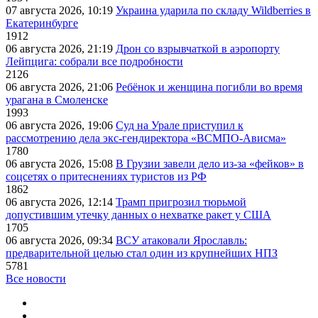
07 августа 2026, 10:19
Украина ударила по складу Wildberries в
Екатеринбурге
1912
06 августа 2026, 21:19
Дрон со взрывчаткой в аэропорту
Лейпцига: собрали все подробности
2126
06 августа 2026, 21:06
Ребёнок и женщина погибли во время
урагана в Смоленске
1993
06 августа 2026, 19:06
Суд на Урале приступил к
рассмотрению дела экс-гендиректора «ВСМПО-Ависма»
1780
06 августа 2026, 15:08
В Грузии завели дело из-за «фейков» в
соцсетях о притеснениях туристов из РФ
1862
06 августа 2026, 12:14
Трамп пригрозил тюрьмой
допустившим утечку данных о нехватке ракет у США
1705
06 августа 2026, 09:34
ВСУ атаковали Ярославль:
предварительной целью стал один из крупнейших НПЗ
5781
Все новости