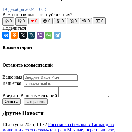
19 декабря 2024, 10:15
Вам понравилась эта публикация?
👍
0
👎
0
❤
0
😆
0
😡
0
🤔
0
🙈
0
🧘‍♀️
0
Поделиться
Комментарии
Оставить комментарий
Ваше имя
Ваш email
Введите Ваш комментарий
Отмена
Отправить
Другие Новости
10 августа 2026, 10:32
Россиянка сбежала в Таиланд из
мошеннического скам-центра в Мьянме, переплыв реку