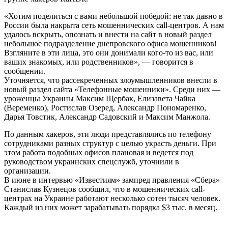
«Хотим поделиться с вами небольшой победой: не так давно в
России была накрыта сеть мошеннических call-центров. А нам
удалось вскрыть, опознать и внести на сайт в новый раздел
небольшое подразделение днепровского офиса мошенников!
Взгляните в эти лица, это они донимали кого-то из вас, или
ваших знакомых, или родственников», — говорится в
сообщении.
Уточняется, что рассекреченных злоумышленников внесли в
новый раздел сайта «Телефонные мошенники». Среди них —
уроженцы Украины Максим Щербак, Елизавета Чайка
(Веременко), Ростислав Озеред, Александр Пономаренко,
Дарья Товстик, Александр Садовский и Максим Манжола.
По данным хакеров, эти люди представлялись по телефону
сотрудниками разных структур с целью украсть деньги. При
этом работа подобных офисов плановая и ведется под
руководством украинских спецслужб, уточнили в
организации.
В июне в интервью «Известиям» зампред правления «Сбера»
Станислав Кузнецов сообщил, что в мошеннических call-
центрах на Украине работают несколько сотен тысяч человек.
Каждый из них может зарабатывать порядка $3 тыс. в месяц.