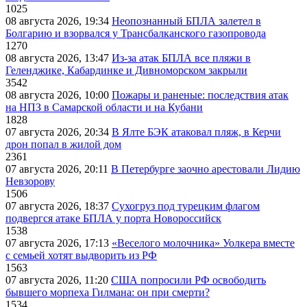
1025
08 августа 2026, 19:34
Неопознанный БПЛА залетел в
Болгарию и взорвался у Трансбалканского газопровода
1270
08 августа 2026, 13:47
Из-за атак БПЛА все пляжи в
Геленджике, Кабардинке и Дивноморском закрыли
3542
08 августа 2026, 10:00
Пожары и раненые: последствия атак
на НПЗ в Самарской области и на Кубани
1828
07 августа 2026, 20:34
В Ялте БЭК атаковал пляж, в Керчи
дрон попал в жилой дом
2361
07 августа 2026, 20:11
В Петербурге заочно арестовали Лидию
Невзорову
1506
07 августа 2026, 18:37
Сухогруз под турецким флагом
подвергся атаке БПЛА у порта Новороссийск
1538
07 августа 2026, 17:13
«Веселого молочника» Уолкера вместе
с семьей хотят выдворить из РФ
1563
07 августа 2026, 11:20
США попросили РФ освободить
бывшего морпеха Гилмана: он при смерти?
1534