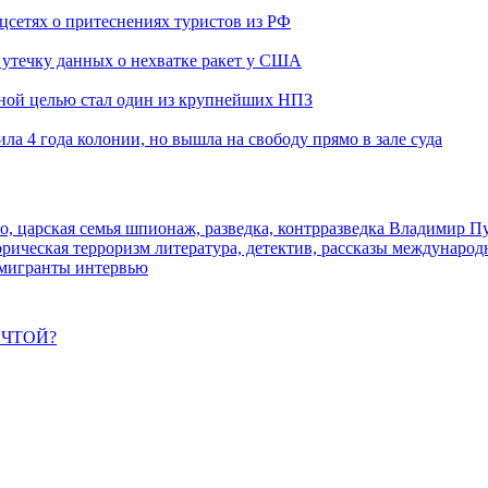
оцсетях о притеснениях туристов из РФ
утечку данных о нехватке ракет у США
ьной целью стал один из крупнейших НПЗ
ла 4 года колонии, но вышла на свободу прямо в зале суда
о, царская семья
шпионаж, разведка, контрразведка
Владимир П
торическая
терроризм
литература, детектив, рассказы
международ
 мигранты
интервью
ЕЧТОЙ?