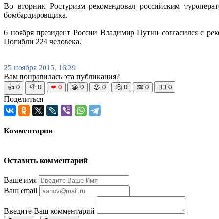
Во вторник Ростуризм рекомендовал российским туроперат
бомбардировщика.
6 ноября президент России Владимир Путин согласился с ре
Погибли 224 человека.
25 ноября 2015, 16:29
Вам понравилась эта публикация?
👍
0
👎
0
❤
0
😆
0
😡
0
🤔
0
🙈
0
🧘‍♀️
0
Поделиться
Комментарии
Оставить комментарий
Ваше имя
Ваш email
Введите Ваш комментарий