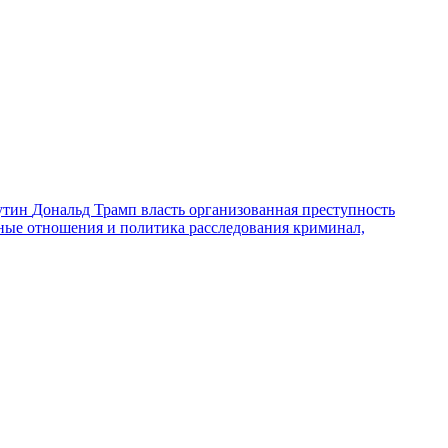
утин
Дональд Трамп
власть
организованная преступность
ные отношения и политика
расследования
криминал,