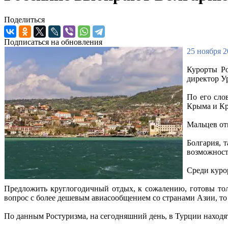
Поделиться
Подписаться на обновления
25 ноября 2
Курорты Ро
директор У
По его сло
Крыма и Кр
Мальцев от
Болгария, 
возможност
Среди куро
Предложить круглогодичный отдых, к сожалению, готовы толь
вопрос с более дешевым авиасообщением со странами Азии, то
По данным Ростуризма, на сегодняшний день, в Турции находятс