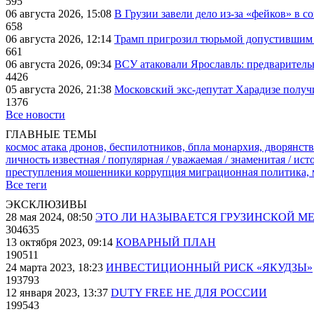
595
06 августа 2026, 15:08
В Грузии завели дело из-за «фейков» в с
658
06 августа 2026, 12:14
Трамп пригрозил тюрьмой допустившим 
661
06 августа 2026, 09:34
ВСУ атаковали Ярославль: предварител
4426
05 августа 2026, 21:38
Московский экс-депутат Харадизе получи
1376
Все новости
ГЛАВНЫЕ ТЕМЫ
космос
атака дронов, беспилотников, бпла
монархия, дворянств
личность известная / популярная / уважаемая / знаменитая / ис
преступления
мошенники
коррупция
миграционная политика,
Все теги
ЭКСКЛЮЗИВЫ
28 мая 2024, 08:50
ЭТО ЛИ НАЗЫВАЕТСЯ ГРУЗИНСКОЙ М
304635
13 октября 2023, 09:14
КОВАРНЫЙ ПЛАН
190511
24 марта 2023, 18:23
ИНВЕСТИЦИОННЫЙ РИСК «ЯКУДЗЫ»
193793
12 января 2023, 13:37
DUTY FREE НЕ ДЛЯ РОССИИ
199543