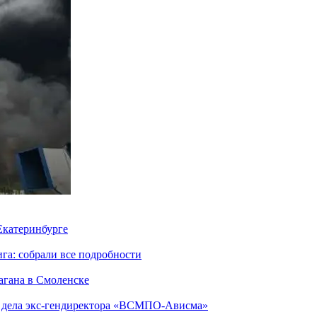
 Екатеринбурге
га: собрали все подробности
агана в Смоленске
ю дела экс-гендиректора «ВСМПО-Ависма»