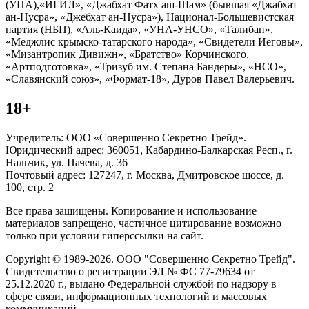
(УПА),«ИГИЛ», «Джабхат Фатх аш-Шам» (бывшая «Джабхат
ан-Нусра», «Джебхат ан-Нусра»), Национал-Большевистская
партия (НБП), «Аль-Каида», «УНА-УНСО», «Талибан»,
«Меджлис крымско-татарского народа», «Свидетели Иеговы»,
«Мизантропик Дивижн», «Братство» Корчинского,
«Артподготовка», «Тризуб им. Степана Бандеры», «НСО»,
«Славянский союз», «Формат-18», Дуров Павел Валерьевич.
18+
Учредитель: ООО «Совершенно Секретно Трейд».
Юридический адрес: 360051, Кабардино-Балкарская Респ., г.
Нальчик, ул. Пачева, д. 36
Почтовый адрес: 127247, г. Москва, Дмитровское шоссе, д.
100, стр. 2
Все права защищены. Копирование и использование
материалов запрещено, частичное цитирование возможно
только при условии гиперссылки на сайт.
Copyright © 1989-2026. ООО "Совершенно Секретно Трейд".
Свидетельство о регистрации ЭЛ № ФС 77-79634 от
25.12.2020 г., выдано Федеральной службой по надзору в
сфере связи, информационных технологий и массовых
коммуникаций.