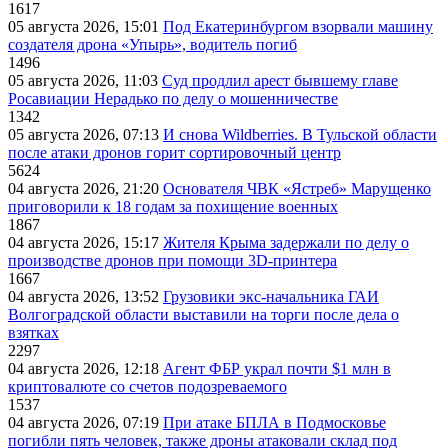
1617
05 августа 2026, 15:01
Под Екатеринбургом взорвали машину
создателя дрона «Упырь», водитель погиб
1496
05 августа 2026, 11:03
Суд продлил арест бывшему главе
Росавиации Нерадько по делу о мошенничестве
1342
05 августа 2026, 07:13
И снова Wildberries. В Тульской области
после атаки дронов горит сортировочный центр
5624
04 августа 2026, 21:20
Основателя ЧВК «Ястреб» Марущенко
приговорили к 18 годам за похищение военных
1867
04 августа 2026, 15:17
Жителя Крыма задержали по делу о
производстве дронов при помощи 3D‑принтера
1667
04 августа 2026, 13:52
Грузовики экс-начальника ГАИ
Волгоградской области выставили на торги после дела о
взятках
2297
04 августа 2026, 12:18
Агент ФБР украл почти $1 млн в
криптовалюте со счетов подозреваемого
1537
04 августа 2026, 07:19
При атаке БПЛА в Подмосковье
погибли пять человек, также дроны атаковали склад под