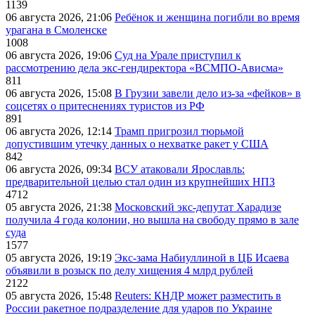
1139
06 августа 2026, 21:06
Ребёнок и женщина погибли во время
урагана в Смоленске
1008
06 августа 2026, 19:06
Суд на Урале приступил к
рассмотрению дела экс-гендиректора «ВСМПО-Ависма»
811
06 августа 2026, 15:08
В Грузии завели дело из-за «фейков» в
соцсетях о притеснениях туристов из РФ
891
06 августа 2026, 12:14
Трамп пригрозил тюрьмой
допустившим утечку данных о нехватке ракет у США
842
06 августа 2026, 09:34
ВСУ атаковали Ярославль:
предварительной целью стал один из крупнейших НПЗ
4712
05 августа 2026, 21:38
Московский экс-депутат Харадизе
получила 4 года колонии, но вышла на свободу прямо в зале
суда
1577
05 августа 2026, 19:19
Экс-зама Набиуллиной в ЦБ Исаева
объявили в розыск по делу хищения 4 млрд рублей
2122
05 августа 2026, 15:48
Reuters: КНДР может разместить в
России ракетное подразделение для ударов по Украине