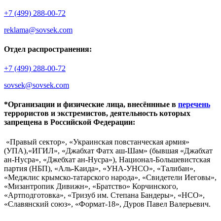
+7 (499) 288-00-72
reklama@sovsek.com
Отдел распространения:
+7 (499) 288-00-72
sovsek@sovsek.com
*Организации и физические лица, внесённные в
перечень
террористов и экстремистов, деятельность которых
запрещена в Российской Федерации:
«Правый сектор», «Украинская повстанческая армия»
(УПА),«ИГИЛ», «Джабхат Фатх аш-Шам» (бывшая «Джабхат
ан-Нусра», «Джебхат ан-Нусра»), Национал-Большевистская
партия (НБП), «Аль-Каида», «УНА-УНСО», «Талибан»,
«Меджлис крымско-татарского народа», «Свидетели Иеговы»,
«Мизантропик Дивижн», «Братство» Корчинского,
«Артподготовка», «Тризуб им. Степана Бандеры», «НСО»,
«Славянский союз», «Формат-18», Дуров Павел Валерьевич.