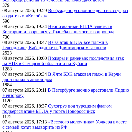
379
08 августа 2026, 19:59
Возбуждено уголовное дело из-за угроз
создателям «Колобка»
590
08 августа 2026, 19:34
Неопознанный БПЛА залетел в
Болгарию и взорвался у Трансбалканского газопровода
730
08 августа 2026, 13:47
Из-за атак БПЛА все пляжи в
Геленджике, Кабардинке и Дивноморском закрыли
2523
08 августа 2026, 10:00
Пожары и раненые: последствия атак
на НПЗ в Самарской области и на Кубани
1288
07 августа 2026, 20:34
В Ялте БЭК атаковал пляж, в Керчи
дрон попал в жилой дом
1884
07 августа 2026, 20:11
В Петербурге заочно арестовали Лидию
Невзорову
1120
07 августа 2026, 18:37
Сухогруз под турецким флагом
подвергся атаке БПЛА у порта Новороссийск
1175
07 августа 2026, 17:13
«Веселого молочника» Уолкера вместе
с семьей хотят выдворить из РФ