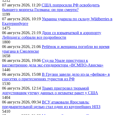
1212
07 августа 2026, 11:20
США попросили РФ освободить
бывшего морпеха Гилмана: он при смерти?
1199
07 августа 2026, 10:19
Украина ударила по складу Wildberries в
Екатеринбурге
1475
06 августа 2026, 21:19
Дрон со взрывчаткой в аэропорту
Лейпцига: собрали все подробности
1800
06 августа 2026, 21:06
Ребёнок и женщина погибли во время
урагана в Смоленске
1658
06 августа 2026, 19:06
Суд на Урале приступил к
рассмотрению дела экс-гендиректора «ВСМПО-Ависма»
1446
06 августа 2026, 15:08
В Грузии завели дело из-за «фейков» в
соцсетях о притеснениях туристов из РФ
1530
06 августа 2026, 12:14
Трамп пригрозил тюрьмой
допустившим утечку данных о нехватке ракет у США
1404
06 августа 2026, 09:34
ВСУ атаковали Ярославль:
предварительной целью стал один из крупнейших НПЗ
5410