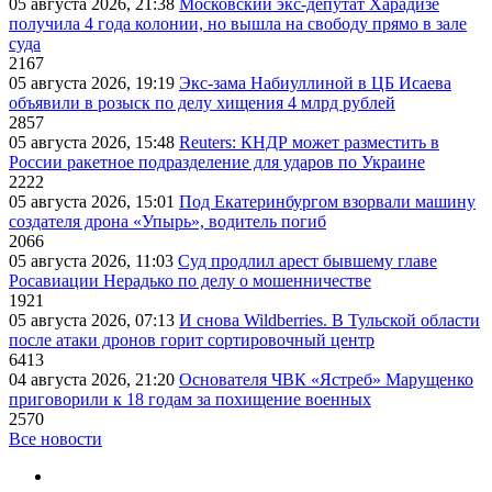
05 августа 2026, 21:38
Московский экс-депутат Харадизе
получила 4 года колонии, но вышла на свободу прямо в зале
суда
2167
05 августа 2026, 19:19
Экс-зама Набиуллиной в ЦБ Исаева
объявили в розыск по делу хищения 4 млрд рублей
2857
05 августа 2026, 15:48
Reuters: КНДР может разместить в
России ракетное подразделение для ударов по Украине
2222
05 августа 2026, 15:01
Под Екатеринбургом взорвали машину
создателя дрона «Упырь», водитель погиб
2066
05 августа 2026, 11:03
Суд продлил арест бывшему главе
Росавиации Нерадько по делу о мошенничестве
1921
05 августа 2026, 07:13
И снова Wildberries. В Тульской области
после атаки дронов горит сортировочный центр
6413
04 августа 2026, 21:20
Основателя ЧВК «Ястреб» Марущенко
приговорили к 18 годам за похищение военных
2570
Все новости