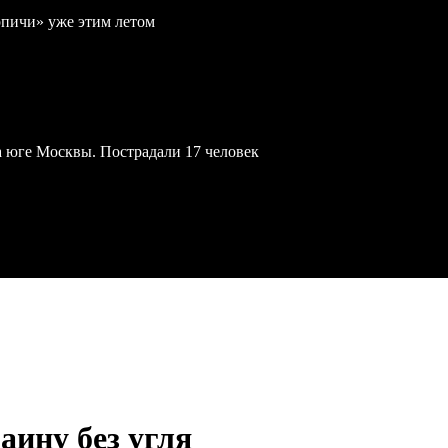
рпичи» уже этим летом
а юге Москвы. Пострадали 17 человек
аину без угля