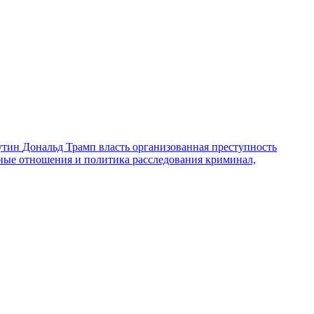
утин
Дональд Трамп
власть
организованная преступность
ные отношения и политика
расследования
криминал,