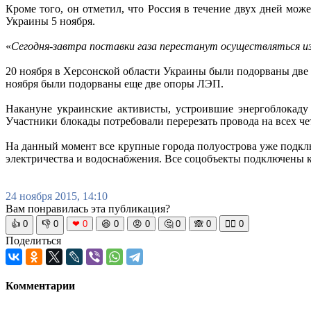
Кроме того, он отметил, что Россия в течение двух дней може
Украины 5 ноября.
«
Сегодня-завтра поставки газа перестанут осуществляться 
20 ноября в Херсонской области Украины были подорваны две
ноября были подорваны еще две опоры ЛЭП.
Накануне украинские активисты, устроившие энергоблокаду 
Участники блокады потребовали перерезать провода на всех ч
На данный момент все крупные города полуострова уже подкл
электричества и водоснабжения. Все соцобъекты подключены 
24 ноября 2015, 14:10
Вам понравилась эта публикация?
👍
0
👎
0
❤
0
😆
0
😡
0
🤔
0
🙈
0
🧘‍♀️
0
Поделиться
Комментарии