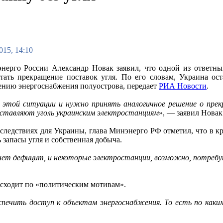
015, 14:10
нерго России Александр Новак заявил, что одной из ответн
тать прекращение поставок угля. По его словам, Украина ост
ению энергоснабжения полуострова, передает
РИА Новости
.
этой ситуации и нужно принять аналогичное решение о прекр
ставляют уголь украинским электростанциям
», — заявил Новак
оследствиях для Украины, глава Минэнерго РФ отметил, что в к
ь запасы угля и собственная добыча.
нет дефицит, и некоторые электростанции, возможно, потребую
исходит по «политическим мотивам».
спечить доступ к объектам энергоснабжения. То есть по каки