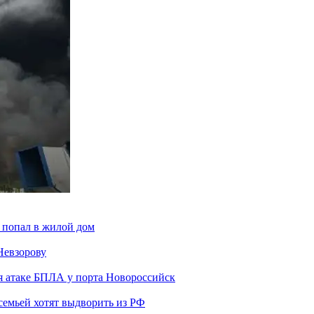
 попал в жилой дом
Невзорову
я атаке БПЛА у порта Новороссийск
семьей хотят выдворить из РФ