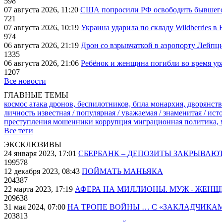
598
07 августа 2026, 11:20
США попросили РФ освободить бывшего 
721
07 августа 2026, 10:19
Украина ударила по складу Wildberries в
974
06 августа 2026, 21:19
Дрон со взрывчаткой в аэропорту Лейпци
1335
06 августа 2026, 21:06
Ребёнок и женщина погибли во время ур
1207
Все новости
ГЛАВНЫЕ ТЕМЫ
космос
атака дронов, беспилотников, бпла
монархия, дворянств
личность известная / популярная / уважаемая / знаменитая / ис
преступления
мошенники
коррупция
миграционная политика,
Все теги
ЭКСКЛЮЗИВЫ
24 января 2023, 17:01
СБЕРБАНК – ДЕПОЗИТЫ ЗАКРЫВАЮ
199578
12 декабря 2023, 08:43
ПОЙМАТЬ МАНЬЯКА
204387
22 марта 2023, 17:19
АФЕРА НА МИЛЛИОНЫ. МУЖ - ЖЕН
209638
31 мая 2024, 07:00
НА ТРОПЕ ВОЙНЫ … С «ЗАКЛАДЧИКА
203813