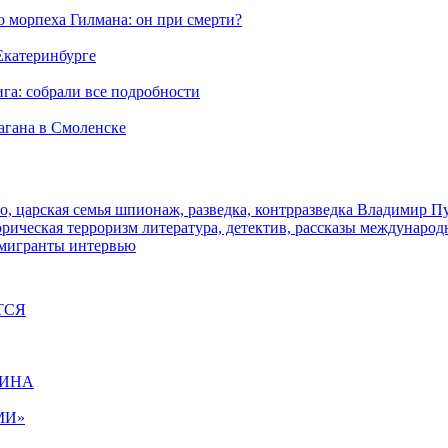
морпеха Гилмана: он при смерти?
 Екатеринбурге
га: собрали все подробности
агана в Смоленске
о, царская семья
шпионаж, разведка, контрразведка
Владимир П
торическая
терроризм
литература, детектив, рассказы
международ
 мигранты
интервью
ТСЯ
ЩИНА
МИ»