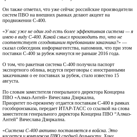
Он также отметил, что уже сейчас российские производители
систем ПВО на внешних рынках делают акцент на
продвижении С-400.
«
У нас уже не один год есть более эффективная система — я
имею в виду С-400. Какой смысл производить то, что не
соответствует сегодняшним требованиям заказчика?
» —
сказал собеседник информагентства, напомнив, что при этом
поставки С-400 за рубеж начнутся не раньше 2016 года.
О том, что ракетная система С-400 получила паспорт
экспортного облика, ведутся переговоры с иностранными
заказчиками о ее поставках за рубеж, стало известно 15
августа.
По словам заместителя генерального директора Концерна
ПВО «Алмаз-Антей» Вячеслава Дзиркална,
Приоритет по-прежнему отдается поставкам С-400 в рамках
гособоронзаказа, передает ИТАР-ТАСС со ссылкой на слова
заместителя генерального директора Концерна ПВО “Алмаз-
Антей” Вячеслава Дзиркална.
«
Система С-400 активно поставляется в войска. Это
касается и комплексов ПВО средней дальности. Хочу