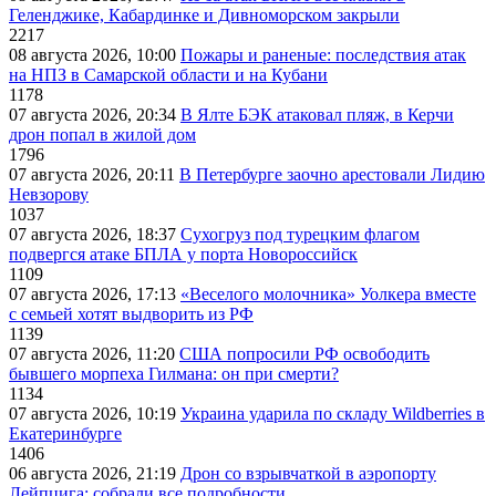
Геленджике, Кабардинке и Дивноморском закрыли
2217
08 августа 2026, 10:00
Пожары и раненые: последствия атак
на НПЗ в Самарской области и на Кубани
1178
07 августа 2026, 20:34
В Ялте БЭК атаковал пляж, в Керчи
дрон попал в жилой дом
1796
07 августа 2026, 20:11
В Петербурге заочно арестовали Лидию
Невзорову
1037
07 августа 2026, 18:37
Сухогруз под турецким флагом
подвергся атаке БПЛА у порта Новороссийск
1109
07 августа 2026, 17:13
«Веселого молочника» Уолкера вместе
с семьей хотят выдворить из РФ
1139
07 августа 2026, 11:20
США попросили РФ освободить
бывшего морпеха Гилмана: он при смерти?
1134
07 августа 2026, 10:19
Украина ударила по складу Wildberries в
Екатеринбурге
1406
06 августа 2026, 21:19
Дрон со взрывчаткой в аэропорту
Лейпцига: собрали все подробности