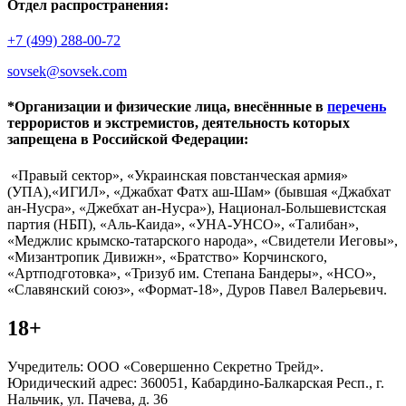
Отдел распространения:
+7 (499) 288-00-72
sovsek@sovsek.com
*Организации и физические лица, внесённные в
перечень
террористов и экстремистов, деятельность которых
запрещена в Российской Федерации:
«Правый сектор», «Украинская повстанческая армия»
(УПА),«ИГИЛ», «Джабхат Фатх аш-Шам» (бывшая «Джабхат
ан-Нусра», «Джебхат ан-Нусра»), Национал-Большевистская
партия (НБП), «Аль-Каида», «УНА-УНСО», «Талибан»,
«Меджлис крымско-татарского народа», «Свидетели Иеговы»,
«Мизантропик Дивижн», «Братство» Корчинского,
«Артподготовка», «Тризуб им. Степана Бандеры», «НСО»,
«Славянский союз», «Формат-18», Дуров Павел Валерьевич.
18+
Учредитель: ООО «Совершенно Секретно Трейд».
Юридический адрес: 360051, Кабардино-Балкарская Респ., г.
Нальчик, ул. Пачева, д. 36