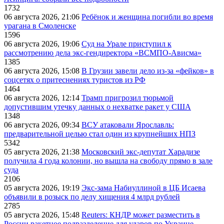
1732
06 августа 2026, 21:06
Ребёнок и женщина погибли во время
урагана в Смоленске
1596
06 августа 2026, 19:06
Суд на Урале приступил к
рассмотрению дела экс-гендиректора «ВСМПО-Ависма»
1385
06 августа 2026, 15:08
В Грузии завели дело из-за «фейков» в
соцсетях о притеснениях туристов из РФ
1464
06 августа 2026, 12:14
Трамп пригрозил тюрьмой
допустившим утечку данных о нехватке ракет у США
1348
06 августа 2026, 09:34
ВСУ атаковали Ярославль:
предварительной целью стал один из крупнейших НПЗ
5342
05 августа 2026, 21:38
Московский экс-депутат Харадизе
получила 4 года колонии, но вышла на свободу прямо в зале
суда
2106
05 августа 2026, 19:19
Экс-зама Набиуллиной в ЦБ Исаева
объявили в розыск по делу хищения 4 млрд рублей
2785
05 августа 2026, 15:48
Reuters: КНДР может разместить в
России ракетное подразделение для ударов по Украине