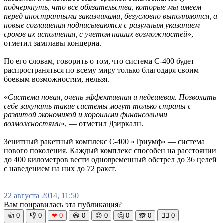
подчеркнуть, что все обязательства, которые мы имеем
перед иностранными заказчиками, безусловно выполняются, а
новые соглашения подписываются с разумным указанием
сроков их исполнения, с учетом наших возможностей
», —
отметил замглавы концерна.
По его словам, говорить о том, что система С-400 будет
распространяться по всему миру только благодаря своим
боевым возможностям, нельзя.
«
Система новая, очень эффективная и недешевая. Позволить
себе закупать такие системы могут только страны с
развитой экономикой и хорошими финансовыми
возможностями
», — отметил Дзиркалн.
Зенитный ракетный комплекс С-400 «Триумф» — система
нового поколения. Каждый комплекс способен на расстоянии
до 400 километров вести одновременный обстрел до 36 целей
с наведением на них до 72 ракет.
22 августа 2014, 11:50
Вам понравилась эта публикация?
👍
0
👎
0
❤
0
😆
0
😡
0
🤔
0
🙈
0
🧘‍♀️
0