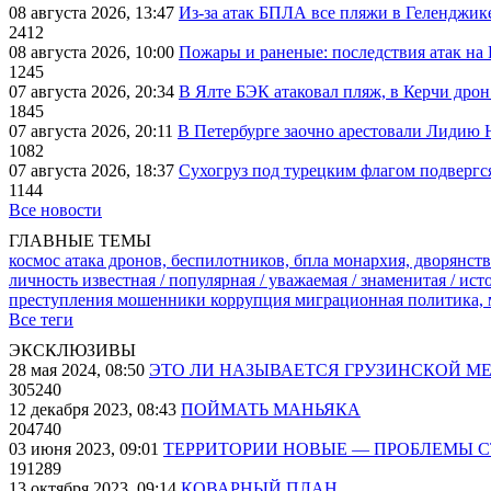
08 августа 2026, 13:47
Из-за атак БПЛА все пляжи в Геленджик
2412
08 августа 2026, 10:00
Пожары и раненые: последствия атак на
1245
07 августа 2026, 20:34
В Ялте БЭК атаковал пляж, в Керчи дрон
1845
07 августа 2026, 20:11
В Петербурге заочно арестовали Лидию 
1082
07 августа 2026, 18:37
Сухогруз под турецким флагом подвергс
1144
Все новости
ГЛАВНЫЕ ТЕМЫ
космос
атака дронов, беспилотников, бпла
монархия, дворянств
личность известная / популярная / уважаемая / знаменитая / ис
преступления
мошенники
коррупция
миграционная политика,
Все теги
ЭКСКЛЮЗИВЫ
28 мая 2024, 08:50
ЭТО ЛИ НАЗЫВАЕТСЯ ГРУЗИНСКОЙ М
305240
12 декабря 2023, 08:43
ПОЙМАТЬ МАНЬЯКА
204740
03 июня 2023, 09:01
ТЕРРИТОРИИ НОВЫЕ — ПРОБЛЕМЫ 
191289
13 октября 2023, 09:14
КОВАРНЫЙ ПЛАН