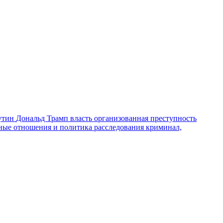
утин
Дональд Трамп
власть
организованная преступность
ные отношения и политика
расследования
криминал,