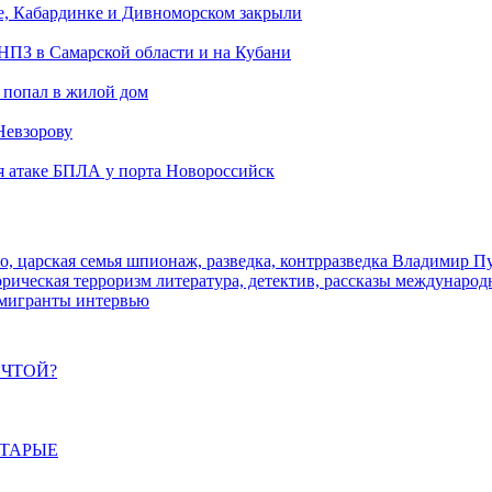
е, Кабардинке и Дивноморском закрыли
 НПЗ в Самарской области и на Кубани
 попал в жилой дом
Невзорову
я атаке БПЛА у порта Новороссийск
о, царская семья
шпионаж, разведка, контрразведка
Владимир П
торическая
терроризм
литература, детектив, рассказы
международ
 мигранты
интервью
ЕЧТОЙ?
СТАРЫЕ