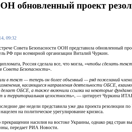
ООН обновленный проект резо
4, 09:32
встрече Совета Безопасности ООН представила обновленный пр
ель РФ при всемирной организации Виталий Чуркин.
ипломата, Россия сделала все, что могла, «
чтобы сделать текст
ов Совета Безопасности
».
ли в текст — теперь он более объемный — ряд пожеланий члено
изменения, касающиеся направления деятельности ОБСЕ, взаим
делает ОБСЕ, а также включили ссылки на некоторые фундаме
т и территориальная целостность
», — цитирует Чуркина ИТА
оследние две недели представила уже два проекта резолюции по
 нацелен на политическое урегулирование кризиса.
 прекращении насилия на востоке Украины, однако ряд стран в
аины, передает РИА Новости.