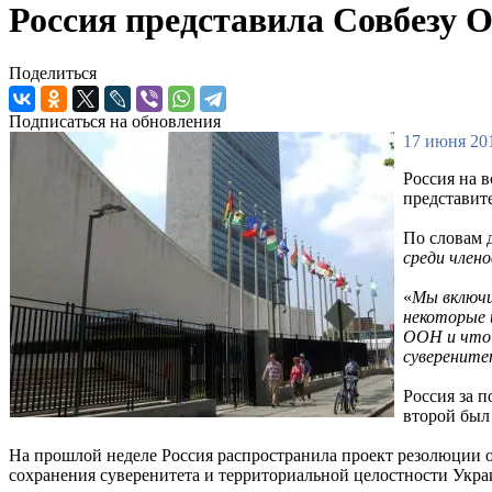
Россия представила Совбезу 
Поделиться
Подписаться на обновления
17 июня 201
Россия на 
представит
По словам д
среди член
«
Мы включи
некоторые 
ООН и что 
суверените
Россия за п
второй был
На прошлой неделе Россия распространила проект резолюции о
сохранения суверенитета и территориальной целостности Укр