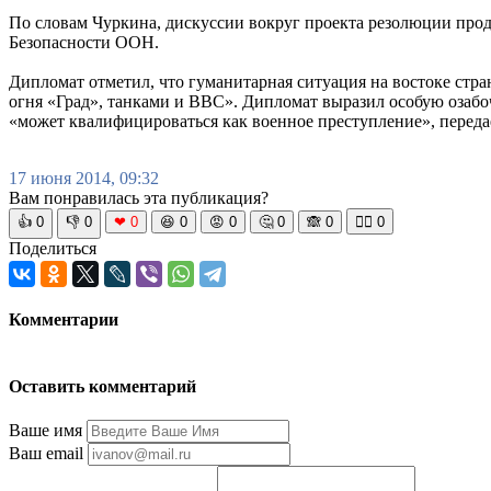
По словам Чуркина, дискуссии вокруг проекта резолюции про
Безопасности ООН.
Дипломат отметил, что гуманитарная ситуация на востоке стра
огня «Град», танками и ВВС». Дипломат выразил особую озабо
«может квалифицироваться как военное преступление», пере
17 июня 2014, 09:32
Вам понравилась эта публикация?
👍
0
👎
0
❤
0
😆
0
😡
0
🤔
0
🙈
0
🧘‍♀️
0
Поделиться
Комментарии
Оставить комментарий
Ваше имя
Ваш email