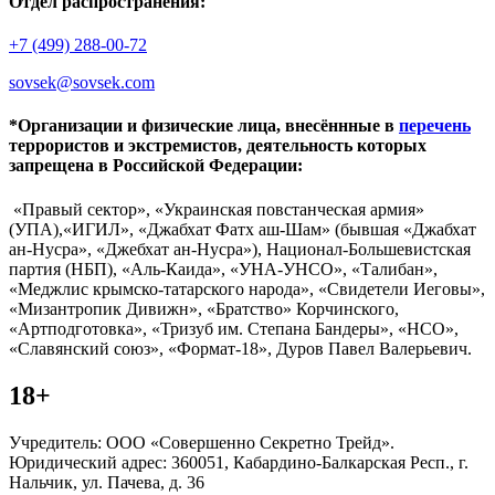
Отдел распространения:
+7 (499) 288-00-72
sovsek@sovsek.com
*Организации и физические лица, внесённные в
перечень
террористов и экстремистов, деятельность которых
запрещена в Российской Федерации:
«Правый сектор», «Украинская повстанческая армия»
(УПА),«ИГИЛ», «Джабхат Фатх аш-Шам» (бывшая «Джабхат
ан-Нусра», «Джебхат ан-Нусра»), Национал-Большевистская
партия (НБП), «Аль-Каида», «УНА-УНСО», «Талибан»,
«Меджлис крымско-татарского народа», «Свидетели Иеговы»,
«Мизантропик Дивижн», «Братство» Корчинского,
«Артподготовка», «Тризуб им. Степана Бандеры», «НСО»,
«Славянский союз», «Формат-18», Дуров Павел Валерьевич.
18+
Учредитель: ООО «Совершенно Секретно Трейд».
Юридический адрес: 360051, Кабардино-Балкарская Респ., г.
Нальчик, ул. Пачева, д. 36