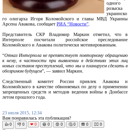
одного
розыска
украинско
го олигарха Игоря Коломойского и главы МВД Украины
Арсена Авакова, сообщает
РИА “Новости”
.
Представитель СКР Владимир Маркин отметил, что в
Интерполе посчитали российское преследование
Коломойского и Авакова политически мотивированным.
“
Отказ Интерпола не препятствует повторному обращению
к нему, в частности при выявлении в действиях этих лиц
новых составов преступлений, что мы и планируем сделать в
обозримом будущем
”, — заявил Маркин.
Следственный комитет России привлек Авакова и
Коломойского в качестве обвиняемых по делу о применении
запрещенных средств и методов ведения войны в Донбассе
летом прошлого года.
23 июля 2015, 12:34
Вам понравилась эта публикация?
👍
0
👎
0
❤
0
😆
0
😡
0
🤔
0
🙈
0
🧘‍♀️
0