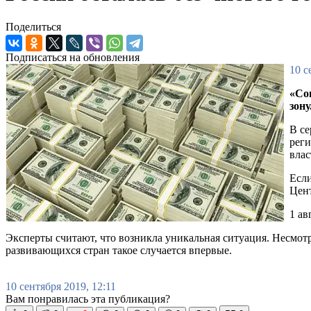
Поделиться
Подписаться на обновления
10 с
«Со
зону
В се
реги
влас
Если
Цент
1 ав
Эксперты считают, что возникла уникальная ситуация. Несмотр
развивающихся стран такое случается впервые.
10 сентября 2019, 12:11
Вам понравилась эта публикация?