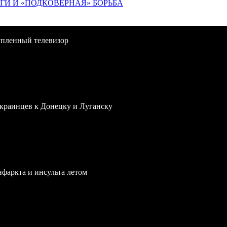
ИГИ И «ПОДКОВЁРНАЯ» БОРЬБА
упленный телевизор
краинцев к Донецку и Луганску
нфаркта и инсульта летом