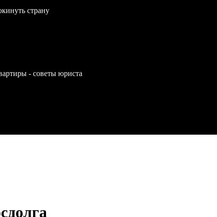
окинуть страну
вартиры - советы юриста
осдолга