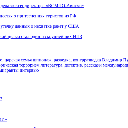
ю дела экс-гендиректора «ВСМПО-Ависма»
оцсетях о притеснениях туристов из РФ
утечку данных о нехватке ракет у США
ьной целью стал один из крупнейших НПЗ
о, царская семья
шпионаж, разведка, контрразведка
Владимир П
торическая
терроризм
литература, детектив, рассказы
международ
 мигранты
интервью
?
МИ»