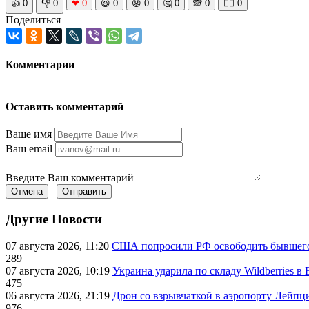
👍
0
👎
0
❤
0
😆
0
😡
0
🤔
0
🙈
0
🧘‍♀️
0
Поделиться
Комментарии
Оставить комментарий
Ваше имя
Ваш email
Введите Ваш комментарий
Отмена
Отправить
Другие Новости
07 августа 2026, 11:20
США попросили РФ освободить бывшего 
289
07 августа 2026, 10:19
Украина ударила по складу Wildberries в
475
06 августа 2026, 21:19
Дрон со взрывчаткой в аэропорту Лейпци
976