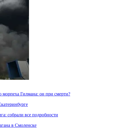
морпеха Гилмана: он при смерти?
 Екатеринбурге
га: собрали все подробности
агана в Смоленске