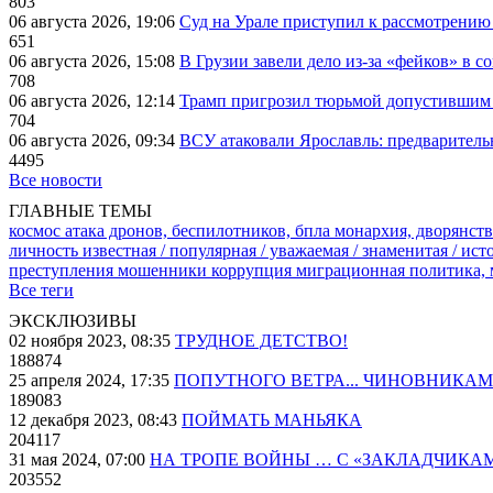
803
06 августа 2026, 19:06
Суд на Урале приступил к рассмотрени
651
06 августа 2026, 15:08
В Грузии завели дело из-за «фейков» в с
708
06 августа 2026, 12:14
Трамп пригрозил тюрьмой допустившим 
704
06 августа 2026, 09:34
ВСУ атаковали Ярославль: предварител
4495
Все новости
ГЛАВНЫЕ ТЕМЫ
космос
атака дронов, беспилотников, бпла
монархия, дворянств
личность известная / популярная / уважаемая / знаменитая / ис
преступления
мошенники
коррупция
миграционная политика,
Все теги
ЭКСКЛЮЗИВЫ
02 ноября 2023, 08:35
ТРУДНОЕ ДЕТСТВО!
188874
25 апреля 2024, 17:35
ПОПУТНОГО ВЕТРА... ЧИНОВНИКАМ
189083
12 декабря 2023, 08:43
ПОЙМАТЬ МАНЬЯКА
204117
31 мая 2024, 07:00
НА ТРОПЕ ВОЙНЫ … С «ЗАКЛАДЧИКА
203552