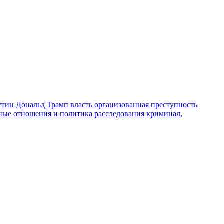
утин
Дональд Трамп
власть
организованная преступность
ные отношения и политика
расследования
криминал,