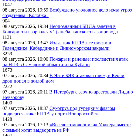
1047
08 августа 2026, 19:59
Возбуждено уголовное дело из-за угроз
создателям «Колобка»
904
08 августа 2026, 19:34
Неопознанный БПЛА залетел в
Болгарию и взорвался у Трансбалканского газопровода
1131
08 августа 2026, 13:47
Из-за атак БПЛА все пляжи в
Геленджике, Кабардинке и Дивноморском закрыли
3259
08 августа 2026, 10:00
Пожары и раненые: последствия атак
на НПЗ в Самарской области и на Кубани
1673
07 августа 2026, 20:34
В Ялте БЭК атаковал пляж, в Керчи
дрон попал в жилой дом
2222
07 августа 2026, 20:11
В Петербурге заочно арестовали Лидию
Невзорову
1400
07 августа 2026, 18:37
Сухогруз под турецким флагом
подвергся атаке БПЛА у порта Новороссийск
1428
07 августа 2026, 17:13
«Веселого молочника» Уолкера вместе
с семьей хотят выдворить из РФ
1467