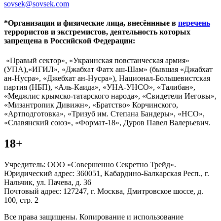
sovsek@sovsek.com
*Организации и физические лица, внесённные в
перечень
террористов и экстремистов, деятельность которых
запрещена в Российской Федерации:
«Правый сектор», «Украинская повстанческая армия»
(УПА),«ИГИЛ», «Джабхат Фатх аш-Шам» (бывшая «Джабхат
ан-Нусра», «Джебхат ан-Нусра»), Национал-Большевистская
партия (НБП), «Аль-Каида», «УНА-УНСО», «Талибан»,
«Меджлис крымско-татарского народа», «Свидетели Иеговы»,
«Мизантропик Дивижн», «Братство» Корчинского,
«Артподготовка», «Тризуб им. Степана Бандеры», «НСО»,
«Славянский союз», «Формат-18», Дуров Павел Валерьевич.
18+
Учредитель: ООО «Совершенно Секретно Трейд».
Юридический адрес: 360051, Кабардино-Балкарская Респ., г.
Нальчик, ул. Пачева, д. 36
Почтовый адрес: 127247, г. Москва, Дмитровское шоссе, д.
100, стр. 2
Все права защищены. Копирование и использование