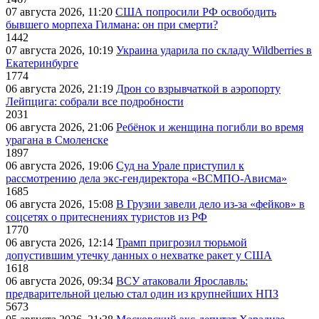
07 августа 2026, 11:20
США попросили РФ освободить
бывшего морпеха Гилмана: он при смерти?
1442
07 августа 2026, 10:19
Украина ударила по складу Wildberries в
Екатеринбурге
1774
06 августа 2026, 21:19
Дрон со взрывчаткой в аэропорту
Лейпцига: собрали все подробности
2031
06 августа 2026, 21:06
Ребёнок и женщина погибли во время
урагана в Смоленске
1897
06 августа 2026, 19:06
Суд на Урале приступил к
рассмотрению дела экс-гендиректора «ВСМПО-Ависма»
1685
06 августа 2026, 15:08
В Грузии завели дело из-за «фейков» в
соцсетях о притеснениях туристов из РФ
1770
06 августа 2026, 12:14
Трамп пригрозил тюрьмой
допустившим утечку данных о нехватке ракет у США
1618
06 августа 2026, 09:34
ВСУ атаковали Ярославль:
предварительной целью стал один из крупнейших НПЗ
5673