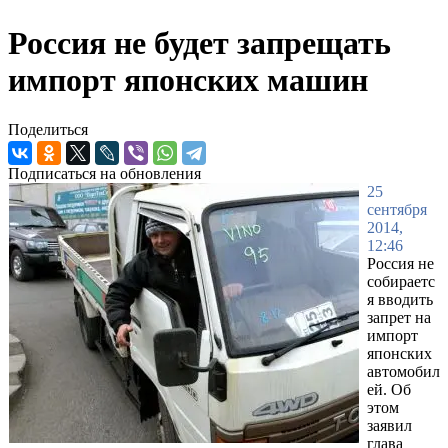
Россия не будет запрещать
импорт японских машин
Поделиться
Подписаться на обновления
25
сентября
2014,
12:46
Россия не
собираетс
я вводить
запрет на
импорт
японских
автомобил
ей. Об
этом
заявил
глава