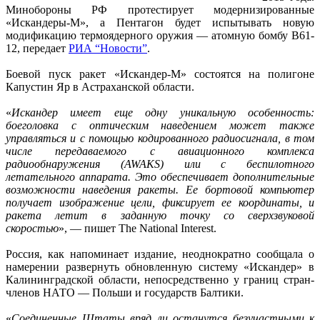
Минобороны РФ протестирует модернизированные
«Искандеры-М», а Пентагон будет испытывать новую
модификацию термоядерного оружия — атомную бомбу B61-
12, передает
РИА “Новости”
.
Боевой пуск ракет «Искандер-М» состоятся на полигоне
Капустин Яр в Астраханской области.
«
Искандер имеет еще одну уникальную особенность:
боеголовка с оптическим наведением может также
управляться и с помощью кодированного радиосигнала, в том
числе передаваемого с авиационного комплекса
радиообнаружения (AWAKS) или с беспилотного
летательного аппарата. Это обеспечивает дополнительные
возможности наведения ракеты. Ее бортовой компьютер
получает изображение цели, фиксирует ее координаты, и
ракета летит в заданную точку со сверхзвуковой
скоростью
», — пишет The National Interest.
Россия, как напоминает издание, неоднократно сообщала о
намерении развернуть обновленную систему «Искандер» в
Калининградской области, непосредственно у границ стран-
членов НАТО — Польши и государств Балтики.
«
Соединенные Штаты вряд ли останутся безучастными к