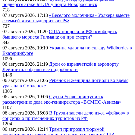
подвергся атаке БПЛА у порта Новороссийск
718
07 августа 2026, 17:13
«Веселого молочника» Уолкера вместе
с семьей хотят выдворить из РФ
737
07 августа 2026, 11:20
США попросили РФ освободить
бывшего морпеха Гилмана: он при смерти?
842
07 августа 2026, 10:19
Украина ударила по складу Wildberries в
Екатеринбурге
1096
06 августа 2026, 21:19
Дрон со взрывчаткой в аэропорту
Лейпцига: собрали все подробности
1446
06 августа 2026, 21:06
Ребёнок и женщина погибли во время
урагана в Смоленске
1305
06 августа 2026, 19:06
Суд на Урале приступил к
рассмотрению дела экс-гендиректора «ВСМПО-Ависма»
1107
06 августа 2026, 15:08
В Грузии завели дело из-за «фейков» в
соцсетях о притеснениях туристов из РФ
1204
06 августа 2026, 12:14
Трамп пригрозил тюрьмой
допустившим утечку данных о нехватке ракет у США