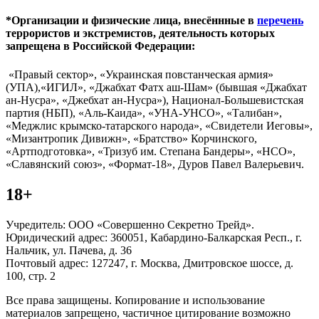
*Организации и физические лица, внесённные в
перечень
террористов и экстремистов, деятельность которых
запрещена в Российской Федерации:
«Правый сектор», «Украинская повстанческая армия»
(УПА),«ИГИЛ», «Джабхат Фатх аш-Шам» (бывшая «Джабхат
ан-Нусра», «Джебхат ан-Нусра»), Национал-Большевистская
партия (НБП), «Аль-Каида», «УНА-УНСО», «Талибан»,
«Меджлис крымско-татарского народа», «Свидетели Иеговы»,
«Мизантропик Дивижн», «Братство» Корчинского,
«Артподготовка», «Тризуб им. Степана Бандеры», «НСО»,
«Славянский союз», «Формат-18», Дуров Павел Валерьевич.
18+
Учредитель: ООО «Совершенно Секретно Трейд».
Юридический адрес: 360051, Кабардино-Балкарская Респ., г.
Нальчик, ул. Пачева, д. 36
Почтовый адрес: 127247, г. Москва, Дмитровское шоссе, д.
100, стр. 2
Все права защищены. Копирование и использование
материалов запрещено, частичное цитирование возможно