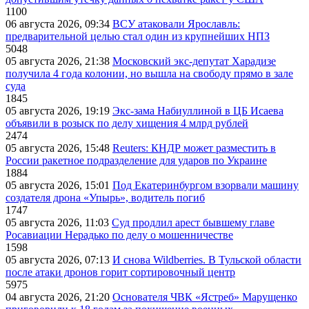
1100
06 августа 2026, 09:34
ВСУ атаковали Ярославль:
предварительной целью стал один из крупнейших НПЗ
5048
05 августа 2026, 21:38
Московский экс-депутат Харадизе
получила 4 года колонии, но вышла на свободу прямо в зале
суда
1845
05 августа 2026, 19:19
Экс-зама Набиуллиной в ЦБ Исаева
объявили в розыск по делу хищения 4 млрд рублей
2474
05 августа 2026, 15:48
Reuters: КНДР может разместить в
России ракетное подразделение для ударов по Украине
1884
05 августа 2026, 15:01
Под Екатеринбургом взорвали машину
создателя дрона «Упырь», водитель погиб
1747
05 августа 2026, 11:03
Суд продлил арест бывшему главе
Росавиации Нерадько по делу о мошенничестве
1598
05 августа 2026, 07:13
И снова Wildberries. В Тульской области
после атаки дронов горит сортировочный центр
5975
04 августа 2026, 21:20
Основателя ЧВК «Ястреб» Марущенко