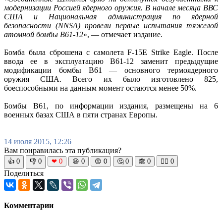
модернизации Россией ядерного оружия. В начале месяца ВВС
США и Национальная администрация по ядерной
безопасности (NNSA) провели первые испытания тяжелой
атомной бомбы B61-12
», — отмечает издание.
Бомба была сброшена с самолета F-15E Strike Eagle. После
ввода ее в эксплуатацию B61-12 заменит предыдущие
модификации бомбы B61 — основного термоядерного
оружия США. Всего их было изготовлено 825,
боеспособными на данным момент остаются менее 50%.
Бомбы B61, по информации издания, размещены на 6
военных базах США в пяти странах Европы.
14 июля 2015, 12:26
Вам понравилась эта публикация?
👍
0
👎
0
❤
0
😆
0
😡
0
🤔
0
🙈
0
🧘‍♀️
0
Поделиться
Комментарии